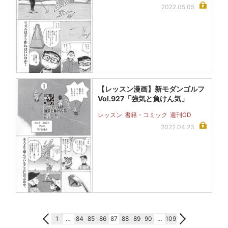
2022.05.05
【レッスン漫画】新モダンゴルフ
Vol.927「強気と負けん気」
レッスン
書籍・コミック
週刊GD
2022.04.23
1
…
84
85
86
87
88
89
90
…
109