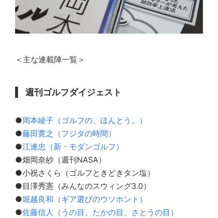
＜主な連載陣一覧＞
週刊ゴルフダイジェスト
●
岡本綾子（ゴルフの、ほんとう。）
●
藤田寛之（フジタの時間）
●
江連忠（新・モダンゴルフ）
●畑岡奈紗（週刊NASA）
●小祝さくら（ゴルフときどきタン塩）
●目澤秀憲（みんなのスウィング3.0）
●
堀越良和（ギア選びのウソホント）
●
佐藤信人（うの目、たかの目、さとうの目）