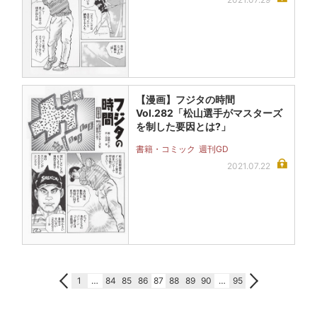
【漫画】フジタの時間
Vol.282「松山選手がマスターズ
を制した要因とは?」
書籍・コミック
週刊GD
2021.07.22
1
…
84
85
86
87
88
89
90
…
95