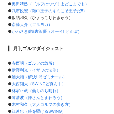
●
奥田靖己（ゴルフはつづくよどこまでも）
●
武市悦宏（雑巾王子のキミこそ王子だ!!）
●坂詰和久（ひょっこりわきゅう）
●
斎藤大介（ゴルヨガ）
●
かわさき健&古沢優（オーイ! とんぼ）
月刊ゴルフダイジェスト
●
寺西明（ゴルフの急所）
●
伊澤利光（イザワの法則）
●
浦大輔（解決! 浦ゼミナール）
●
大西翔太（SWINGど真ん中）
●
林家正蔵（曇りのち晴れ）
●
陳清波（陳さんとまわろう）
●
木村和久（大人ゴルフの歩き方）
●
江連忠（時を駆けるSWING）