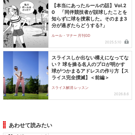
【本当にあったルールの話】Vol.2
0 「同伴競技者が誤球したことを
知らずに球を捜索した。そのまま3
分が過ぎたらどうする?」
ルール・マナー 月刊GD
2025.5.10
スライスしか出ない構えになってな
い？ 球を操る名人のプロが明かす
球がつかまるアドレスの作り方【ス
ライス完全撲滅】＜前編＞
スライス解消 レッスン
2026.8.6
あわせて読みたい