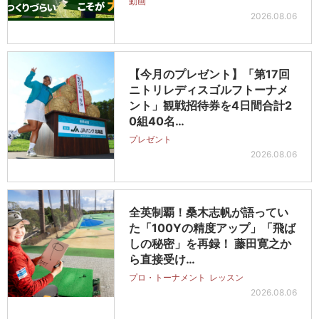
動画
2026.08.06
【今月のプレゼント】「第17回
ニトリレディスゴルフトーナメ
ント」観戦招待券を4日間合計2
0組40名…
プレゼント
2026.08.06
全英制覇！桑木志帆が語ってい
た「100Yの精度アップ」「飛ば
しの秘密」を再録！ 藤田寛之か
ら直接受け…
プロ・トーナメント
レッスン
2026.08.06