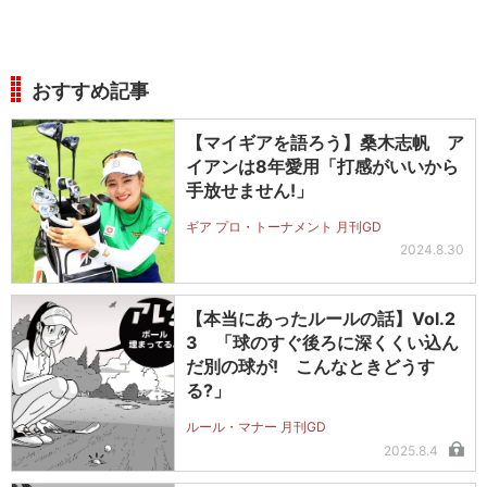
おすすめ記事
【マイギアを語ろう】桑木志帆 ア
イアンは8年愛用「打感がいいから
手放せません!」
ギア プロ・トーナメント 月刊GD
2024.8.30
【本当にあったルールの話】Vol.2
3 「球のすぐ後ろに深くくい込ん
だ別の球が! こんなときどうす
る?」
ルール・マナー 月刊GD
2025.8.4