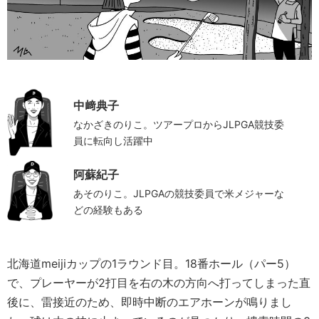
中﨑典子
なかざきのりこ。ツアープロからJLPGA競技委
員に転向し活躍中
阿蘇紀子
あそのりこ。JLPGAの競技委員で米メジャーな
どの経験もある
北海道meijiカップの1ラウンド目。18番ホール（パー5）
で、プレーヤーが2打目を右の木の方向へ打ってしまった直
後に、雷接近のため、即時中断のエアホーンが鳴りまし