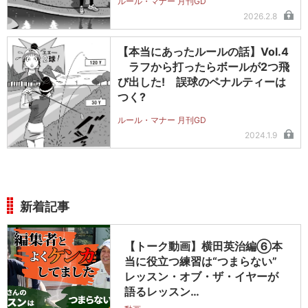
ルール・マナー 月刊GD
2026.2.8
【本当にあったルールの話】Vol.4
ラフから打ったらボールが2つ飛
び出した! 誤球のペナルティーは
つく?
ルール・マナー 月刊GD
2024.1.9
新着記事
【トーク動画】横田英治編⑥本
当に役立つ練習は“つまらない”
レッスン・オブ・ザ・イヤーが
語るレッスン…