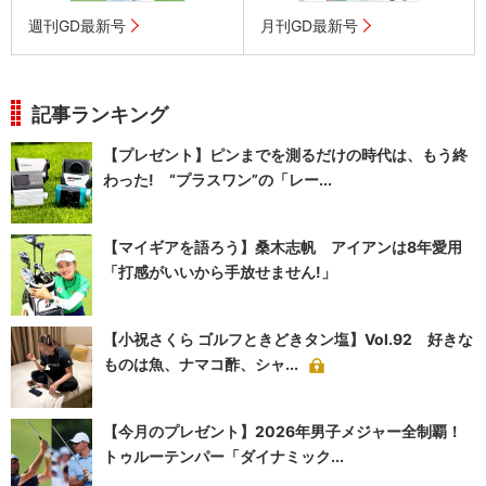
週刊GD最新号
月刊GD最新号
記事ランキング
【プレゼント】ピンまでを測るだけの時代は、もう終
わった! “プラスワン”の「レー...
【マイギアを語ろう】桑木志帆 アイアンは8年愛用
「打感がいいから手放せません!」
【小祝さくら ゴルフときどきタン塩】Vol.92 好きな
ものは魚、ナマコ酢、シャ...
【今月のプレゼント】2026年男子メジャー全制覇！
トゥルーテンパー「ダイナミック...