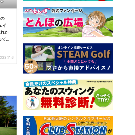
ルの
ェイ
された
っても
023.11.6