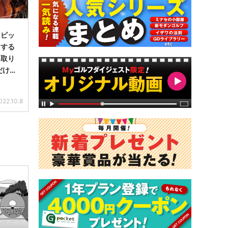
をピッ
スする
を取り
だけゴ
022.10.8