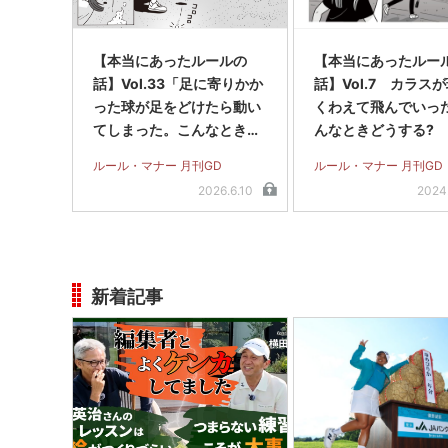
【本当にあったルールの
【本当にあったルー
話】Vol.33「足に寄りかか
話】Vol.7 カラス
った球が足をどけたら動い
くわえて飛んでいった
てしまった。こんなときど
んなときどうする?
うする？」
ルール・マナー 月刊GD
ルール・マナー 月刊GD
2026.6.10
2024
新着記事