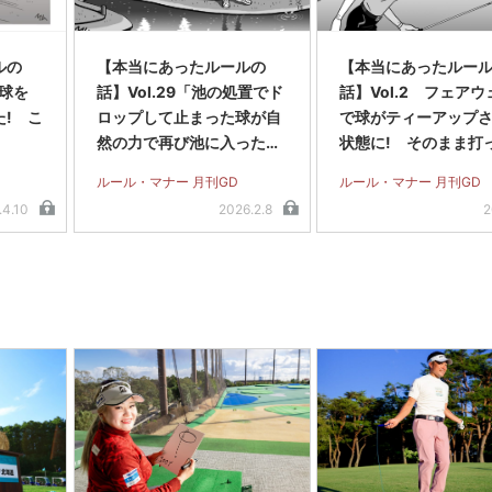
ルの
【本当にあったルールの
【本当にあったルー
が球を
話】Vol.29「池の処置でド
話】Vol.2 フェアウ
! こ
ロップして止まった球が自
で球がティーアップ
然の力で再び池に入った。
状態に! そのまま打
こんなときどうする?」
いいの?
ルール・マナー 月刊GD
ルール・マナー 月刊GD
.4.10
2026.2.8
2