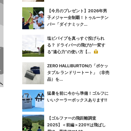
【今月のプレゼント】2026年男
子メジャー全制覇！トゥルーテン
パー「ダイナミック...
塩ビパイプを真っすぐ投げられ
る？ ドライバーの飛びが一変す
る“遠心力”の使い方【...
ZERO HALLIBURTONの「ポケッ
タブル ランドリートート」（非売
品）を...
猛暑を前に今から準備！ゴルフに
いいクーラーボックスあります!!
【ゴルファーの飛距離調査
2025】＜前編＞220Yは飛ばし