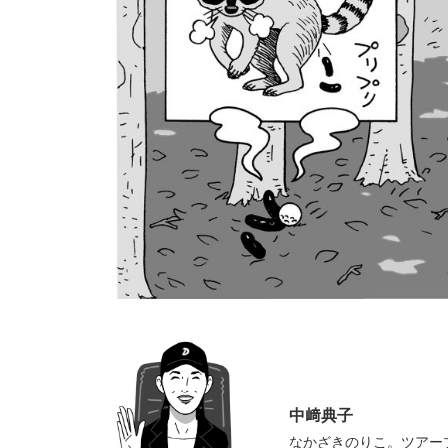
中﨑典子
なかざきのりこ。ツアープ