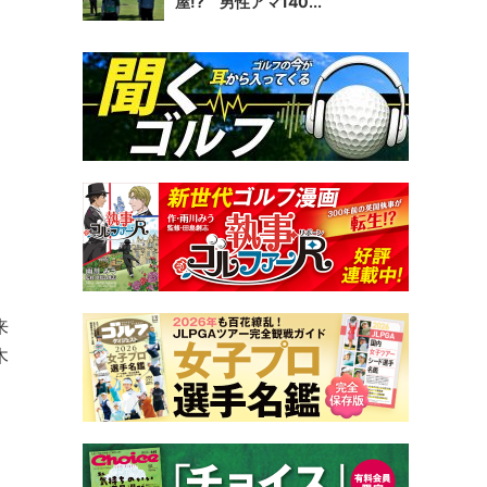
屋!? 男性アマ140...
来
木