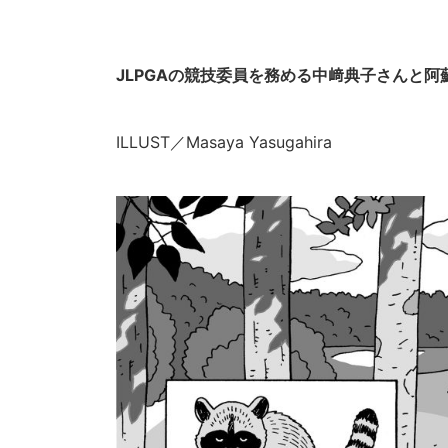
JLPGAの競技委員を務める中﨑典子さんと
ILLUST／Masaya Yasugahira