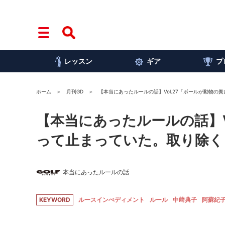
レッスン
ギア
プ
ホーム
月刊GD
【本当にあったルールの話】Vol.27「ボールが動物の
【本当にあったルールの話】V
って止まっていた。取り除く
本当にあったルールの話
KEYWORD
ルースインぺディメント
ルール
中﨑典子
阿蘇紀