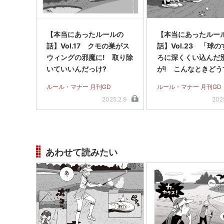
【本当にあったルールの
【本当にあったルー
話】Vol.17 クモの巣がス
話】Vol.23 「球
ウィングの邪魔に! 取り除
ろに深くくい込んだ
いていいんだっけ?
が! こんなときどう
る?」
ルール・マナー 月刊GD
ルール・マナー 月刊GD
2025.2.9
202
あわせて読みたい