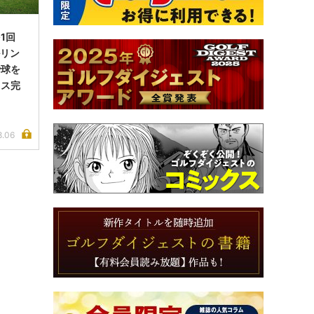
1回
ルリン
で球を
イス完
8.06