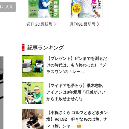
気に入り
週刊GD最新号
月刊GD最新号
記事ランキング
【プレゼント】ピンまでを測るだ
けの時代は、もう終わった! “プ
ラスワン”の「レー...
【マイギアを語ろう】桑木志帆
アイアンは8年愛用「打感がいい
から手放せません!」
【小祝さくら ゴルフときどきタン
塩】Vol.92 好きなものは魚、ナ
マコ酢、シャ...