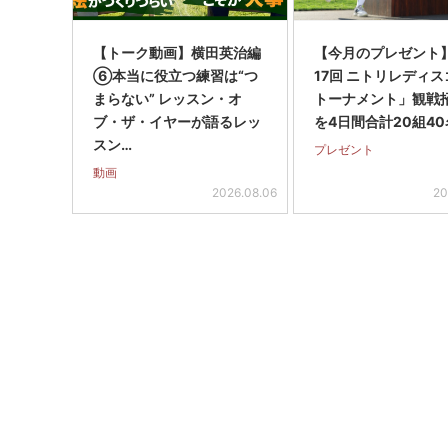
【トーク動画】横田英治編
【今月のプレゼント
⑥本当に役立つ練習は“つ
17回 ニトリレディ
まらない” レッスン・オ
トーナメント」観戦
ブ・ザ・イヤーが語るレッ
を4日間合計20組40
スン…
プレゼント
動画
2026.08.06
20