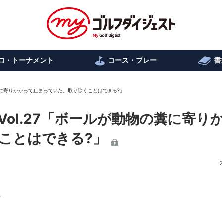
ロ・トーナメント
コース・プレー
書
糞に寄りかかって止まっていた。取り除くことはできる?」
ol.27「ボールが動物の糞に寄り
ことはできる?」
子