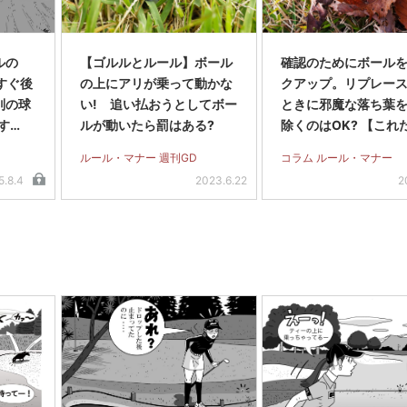
ルの
【ゴルルとルール】ボール
確認のためにボール
のすぐ後
の上にアリが乗って動かな
クアップ。リプレー
別の球
い! 追い払おうとしてボー
ときに邪魔な落ち葉
す
ルが動いたら罰はある?
除くのはOK? 【これ
ルフルール】
ルール・マナー 週刊GD
コラム ルール・マナー
5.8.4
2023.6.22
2