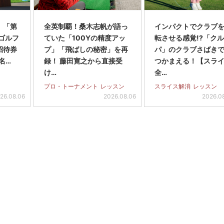
】「第
全英制覇！桑木志帆が語っ
インパクトでクラブを
スゴルフ
ていた「100Yの精度アッ
転させる感覚!?「ク
招待券
プ」「飛ばしの秘密」を再
パ」のクラブさばき
名…
録！ 藤田寛之から直接受
つかまえる！【スラ
け…
全…
プロ・トーナメント
レッスン
スライス解消
レッスン
26.08.06
2026.08.06
2026.0