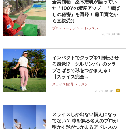
全英制覇！桑木志帆が語ってい
た「100Yの精度アップ」「飛ば
しの秘密」を再録！ 藤田寛之か
ら直接受け…
プロ・トーナメント
レッスン
2026.08.06
インパクトでクラブを1回転させ
る感覚!?「クルリンパ」のクラ
ブさばきで球をつかまえる！
【スライス完全…
スライス解消
レッスン
2026.08.06
スライスしか出ない構えになっ
てない？ 球を操る名人のプロが
明かす球がつかまるアドレスの