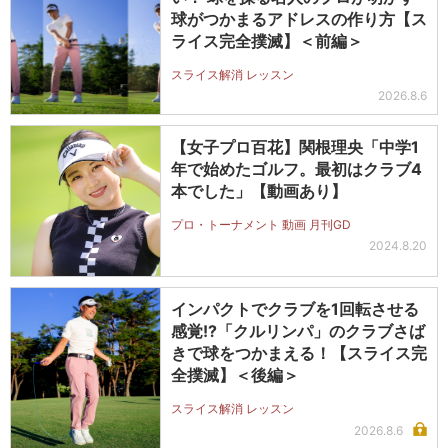
球がつかまるアドレスの作り方【ス
ライス完全撲滅】＜前編＞
スライス解消 レッスン
2026.8.6
【女子プロ百花】関根理央「中学1
年で始めたゴルフ。最初はクラブ4
本でした」【動画あり】
プロ・トーナメント 動画 月刊GD
2024.8.20
インパクトでクラブを1回転させる
感覚!?「クルリンパ」のクラブさば
きで球をつかまえる！【スライス完
全撲滅】＜後編＞
スライス解消 レッスン
2026.8.6