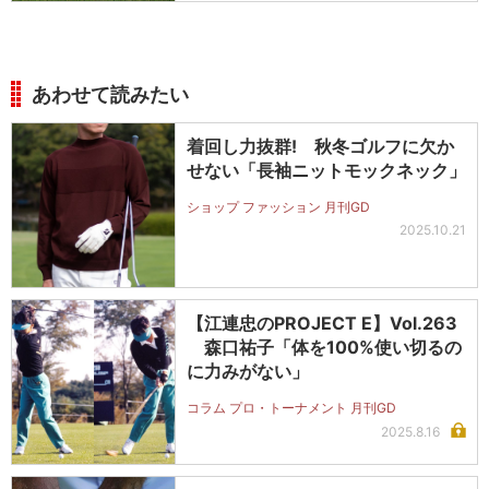
あわせて読みたい
着回し力抜群! 秋冬ゴルフに欠か
せない「長袖ニットモックネック」
ショップ ファッション 月刊GD
2025.10.21
【江連忠のPROJECT E】Vol.263
森口祐子「体を100%使い切るの
に力みがない」
コラム プロ・トーナメント 月刊GD
2025.8.16