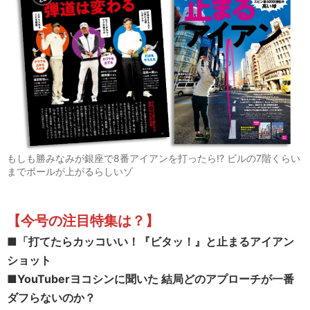
もしも勝みなみが銀座で8番アイアンを打ったら!? ビルの7階くらい
までボールが上がるらしいゾ
【今号の注目特集は？
】
■「打てたらカッコいい！『ビタッ！』と止まるアイアン
ショット
■
YouTuberヨコシンに聞いた 結局どのアプローチが一番
ダフらないのか？