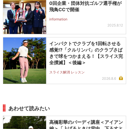
0回企業・団体対抗ゴルフ選手権が
飛鳥CCで開催
information
2025.8.12
インパクトでクラブを1回転させる
感覚!?「クルリンパ」のクラブさば
きで球をつかまえる！【スライス完
全撲滅】＜後編＞
スライス解消 レッスン
2026.8.6
あわせて読みたい
高橋彩華のバーディ講座＜アイアン
編＞「上げるときは背中、下ろすと