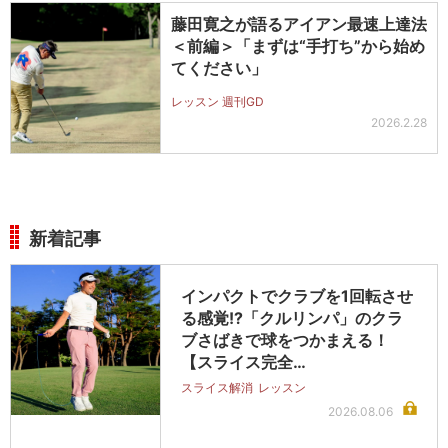
藤田寛之が語るアイアン最速上達法
＜前編＞「まずは“手打ち”から始め
てください」
レッスン 週刊GD
2026.2.28
新着記事
インパクトでクラブを1回転させ
る感覚!?「クルリンパ」のクラ
ブさばきで球をつかまえる！
【スライス完全…
スライス解消
レッスン
2026.08.06