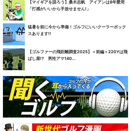
【マイギアを語ろう】桑木志帆 アイアンは8年愛用
「打感がいいから手放せません!」
猛暑を前に今から準備！ゴルフにいいクーラーボック
スあります!!
【ゴルファーの飛距離調査2025】＜前編＞220Yは飛
ばし屋!? 男性アマ140...