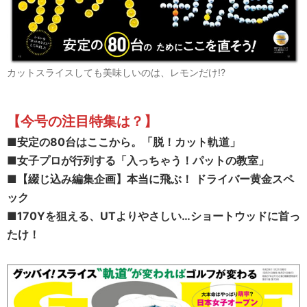
カットスライスしても美味しいのは、レモンだけ!?
【今号の注目特集は？
】
■安定の80台はここから。「脱！カット軌道」
■女子プロが行列する「入っちゃう！パットの教室」
■【綴じ込み編集企画】本当に飛ぶ！ ドライバー黄金スペ
ック
■
170Yを狙える、UTよりやさしい…ショートウッドに首っ
たけ！