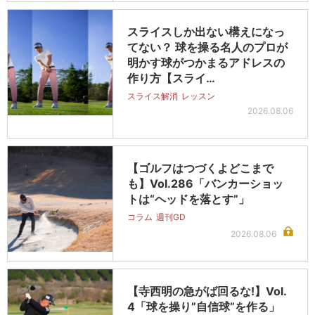
スライスしか出ない構えになっ
てない？ 球を操る名人のプロが
明かす球がつかまるアドレスの
作り方【スライ…
スライス解消
レッスン
2026.08.06
【ゴルフはつづくよどこまで
も】Vol.286「バンカーショッ
トは“ヘッドを落とす”」
コラム
週刊GD
2026.08.06
【寺西明の急がば回るな!】Vol.
4「球を操り”自信球”を作る」