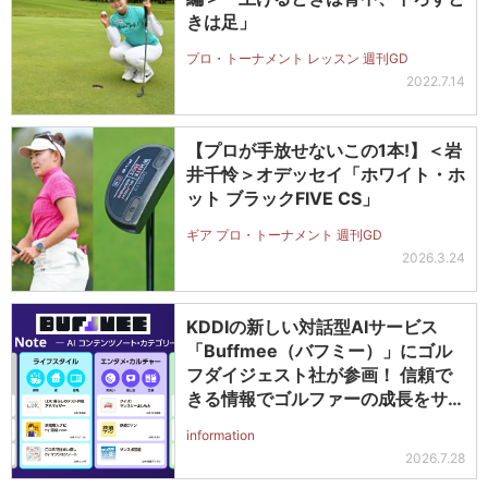
きは足」
プロ・トーナメント レッスン 週刊GD
2022.7.14
【プロが手放せないこの1本!】＜岩
井千怜＞オデッセイ「ホワイト・ホ
ット ブラックFIVE CS」
ギア プロ・トーナメント 週刊GD
2026.3.24
KDDIの新しい対話型AIサービス
「Buffmee（バフミー）」にゴル
フダイジェスト社が参画！ 信頼で
きる情報でゴルファーの成長をサポ
ート
information
2026.7.28