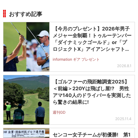
おすすめ記事
【今月のプレゼント】2026年男子
メジャー全制覇！トゥルーテンパー
「ダイナミックゴールド」or「プ
ロジェクトX」アイアンシャフト
（#5～#PW）＋ICONグリップセ
information ギア プレゼント
ットを抽選で2名に！
2026.8.1
【ゴルファーの飛距離調査2025】
＜前編＞220Yは飛ばし屋!? 男性
アマ140人のドライバーを実測した
ら驚きの結果に!
週刊GD
2025.11.4
センコー女子チームが初優勝! 第1