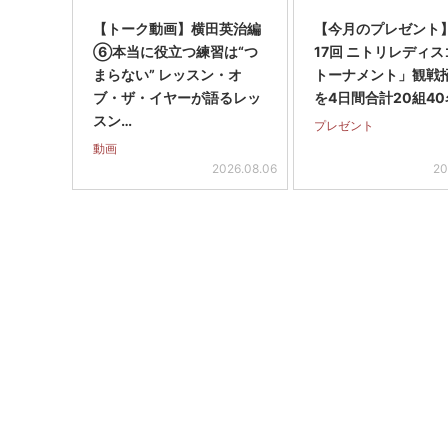
【トーク動画】横田英治編
【今月のプレゼント
⑥本当に役立つ練習は“つ
17回 ニトリレディ
まらない” レッスン・オ
トーナメント」観戦
ブ・ザ・イヤーが語るレッ
を4日間合計20組40
スン…
プレゼント
動画
2026.08.06
20