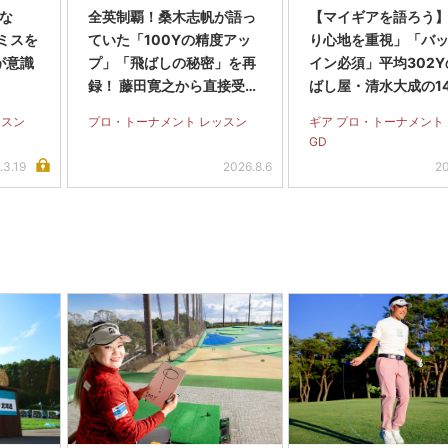
くな
全英制覇！桑木志帆が語っ
【マイギアを語ろう
ミスを
ていた「100Yの精度アッ
り心地を重視」「バ
が意識
プ」「飛ばしの秘密」を再
イン必須」平均302
録！ 藤田寛之から直接受け
ばし屋・清水大成の1
たパットのアドバイスも
ッティング
ッスン
プロ・トーナメント レッスン
ギア プロ・トーナメント
GD
.3.19
2026.8.6
20