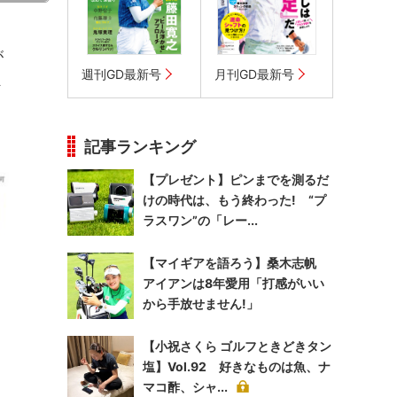
が
週刊GD最新号
月刊GD最新号
ま
記事ランキング
【プレゼント】ピンまでを測るだ
けの時代は、もう終わった! “プ
ラスワン”の「レー...
【マイギアを語ろう】桑木志帆
アイアンは8年愛用「打感がいい
から手放せません!」
【小祝さくら ゴルフときどきタン
塩】Vol.92 好きなものは魚、ナ
マコ酢、シャ...