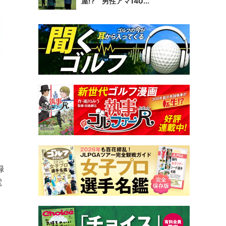
屋!? 男性アマ140...
録
電