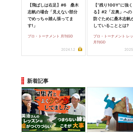
【飛ばしは右足】#6 桑木
【“残り100Y”に強
志帆の場合「見えない部分
る】#2「左奥」への
でめっちゃ踏ん張ってま
防ぐために桑木志帆
す!」
していることとは?
プロ・トーナメント 月刊GD
プロ・トーナメント レ
月刊GD
2024.1.2
2025
新着記事