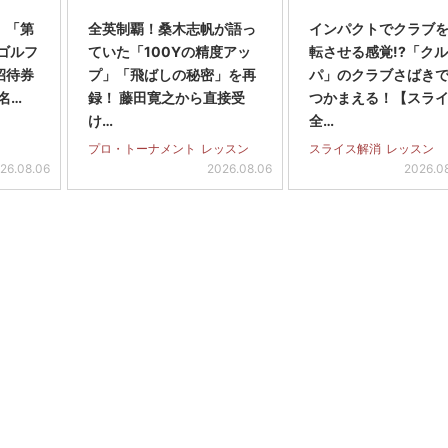
】「第
全英制覇！桑木志帆が語っ
インパクトでクラブを
スゴルフ
ていた「100Yの精度アッ
転させる感覚!?「ク
招待券
プ」「飛ばしの秘密」を再
パ」のクラブさばき
名…
録！ 藤田寛之から直接受
つかまえる！【スラ
け…
全…
プロ・トーナメント
レッスン
スライス解消
レッスン
26.08.06
2026.08.06
2026.0