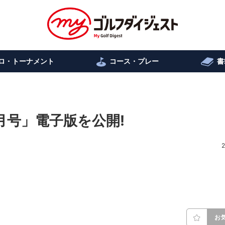
ロ・トーナメント
コース・プレー
書
月号」電子版を公開!
2
お