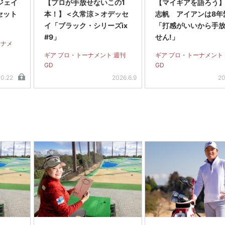
 ジェイ
【プロが手放せないこの1
【マイギアを語ろう
セット
本！】＜久常涼＞オデッセ
志帆 アイアンは8年
イ「ブラック・シリーズix
「打感がいいから手
#9」
せん!」
ーナメ
ギア プロ・トーナメント 週刊
ギア プロ・トーナメント
GD
GD
10.22
2026.6.9
20