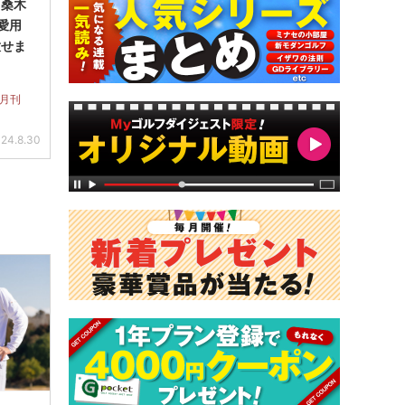
】桑木
愛用
放せま
 月刊
24.8.30