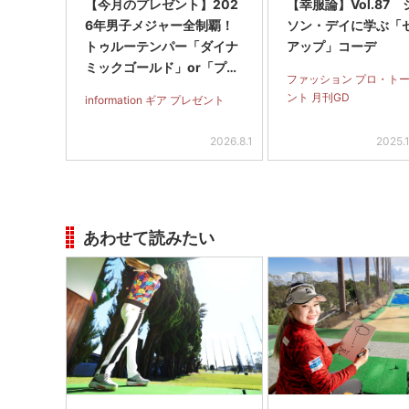
【今月のプレゼント】202
【幸服論】Vol.87
6年男子メジャー全制覇！
ソン・デイに学ぶ「
トゥルーテンパー「ダイナ
アップ」コーデ
ミックゴールド」or「プロ
ファッション プロ・ト
ジェクトX」アイアンシャ
ント 月刊GD
information ギア プレゼント
フト（#5～#PW）＋ICON
グリップセットを抽選で2
2026.8.1
2025.
名に！
あわせて読みたい