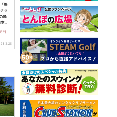
】「振
ックラ
Yの飛
4本セ
 月刊
23.3.28