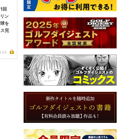
1回
ルリン
で球を
イス完
8.06