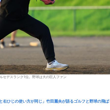
ルセデスランク1位。野球は大の巨人ファン
と右ひじの使い方が同じ」竹田麗央が語るゴルフと野球の飛ば