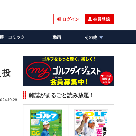
ログイン
会員登録
籍・コミック
動画
その他
え投
雑誌がまるごと読み放題！
024.10.28