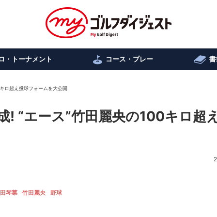
ロ・トーナメント
コース・プレー
書
00キロ超え投球フォームを大公開
! “エース”竹田麗央の100キロ超
2
田琴菜
竹田麗央
野球