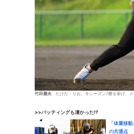
竹田麗央
たけだ・りお。今シーズン7勝を挙げ、メ
>>バッティングも凄かった!?
「体重移動
の共通点