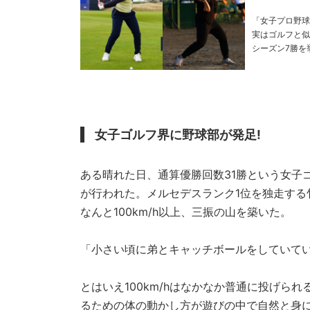
「女子プロ野球
実はゴルフと似ている部分が多いのだ
シーズン7勝を挙げ、メ
女子ゴルフ界に野球部が発足!
ある晴れた日、通算優勝回数31勝という女子
が行われた。メルセデスランク1位を独走す
なんと100km/h以上、三振の山を築いた。
「小さい頃に弟とキャッチボールをしていてい
とはいえ100km/hはなかなか普通に投げ
るための体の動かし方が遊びの中で自然と身