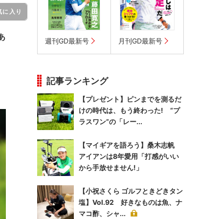
気に入り
あ
週刊GD最新号
月刊GD最新号
記事ランキング
【プレゼント】ピンまでを測るだ
けの時代は、もう終わった! “プ
ラスワン”の「レー...
【マイギアを語ろう】桑木志帆
アイアンは8年愛用「打感がいい
から手放せません!」
【小祝さくら ゴルフときどきタン
塩】Vol.92 好きなものは魚、ナ
マコ酢、シャ...