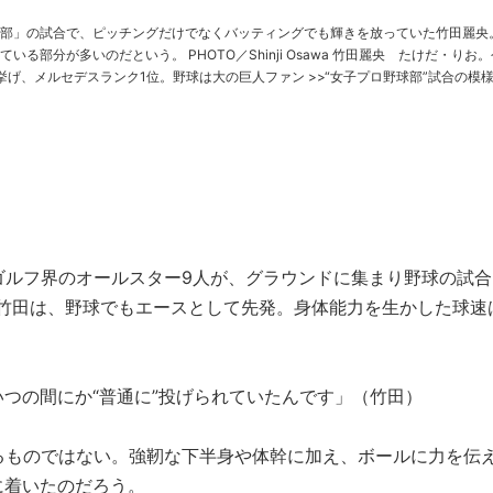
部」の試合で、ピッチングだけでなくバッティングでも輝きを放っていた竹田麗央
という。 PHOTO／Shinji Osawa 竹田麗央 たけだ・りお。今
ルセデスランク1位。野球は大の巨人ファン >>“女子プロ野球部”試合の模様
はこちら 右ひじの使い方が似ている ピッチ……
ゴルフ界のオールスター9人が、グラウンドに集まり野球の試合
る竹田は、野球でもエースとして先発。身体能力を生かした球速
つの間にか“普通に”投げられていたんです」（竹田）
られるものではない。強靭な下半身や体幹に加え、ボールに力を伝
に着いたのだろう。