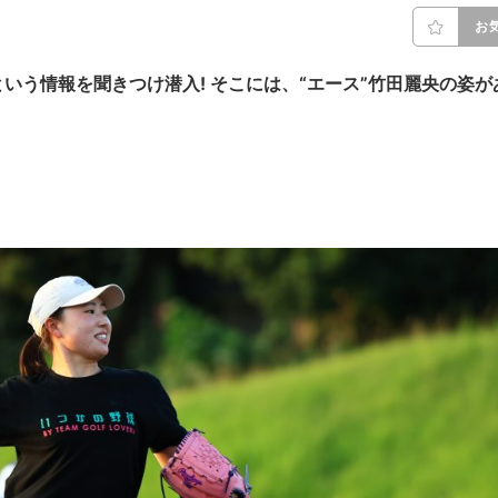
お
う情報を聞きつけ潜入! そこには、“エース”
竹田麗央
の姿が