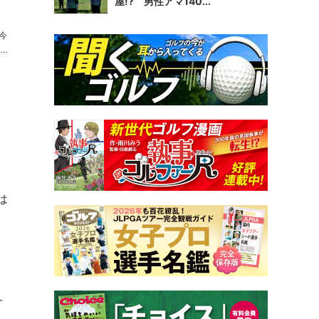
屋!? 男性アマ140...
。
は
え