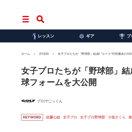
レッスン
ギア
プ
ホーム
月刊GD
女子プロたちが「野球部」結成! “エース”竹田麗央の1
女子プロたちが「野球部」結成
球フォームを大公開
プロ汁!ごっくん
KEYWORD
佐藤心結
女子プロ
女子プロ野球部
小祝さくら
泉