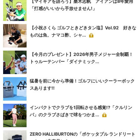
【マイギアを語ろう】桑木志帆 アイアンは8年愛用
「打感がいいから手放せません!」
【小祝さくら ゴルフときどきタン塩】Vol.92 好きな
ものは魚、ナマコ酢、シャ...
【今月のプレゼント】2026年男子メジャー全制覇！
トゥルーテンパー「ダイナミック...
猛暑を前に今から準備！ゴルフにいいクーラーボック
スあります!!
インパクトでクラブを1回転させる感覚!?「クルリン
パ」のクラブさばきで球をつかま...
ZERO HALLIBURTONの「ポケッタブル ランドリート