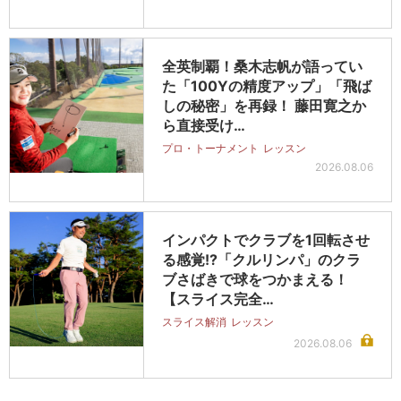
全英制覇！桑木志帆が語ってい
た「100Yの精度アップ」「飛ば
しの秘密」を再録！ 藤田寛之か
ら直接受け…
プロ・トーナメント
レッスン
2026.08.06
インパクトでクラブを1回転させ
る感覚!?「クルリンパ」のクラ
ブさばきで球をつかまえる！
【スライス完全…
スライス解消
レッスン
2026.08.06