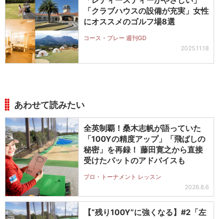
「レディースティーがやさしい」
「クラブハウスの設備が充実」女性
にオススメのゴルフ場8選
コース・プレー 週刊GD
2025.11.18
あわせて読みたい
全英制覇！桑木志帆が語っていた
「100Yの精度アップ」「飛ばしの
秘密」を再録！ 藤田寛之から直接
受けたパットのアドバイスも
プロ・トーナメント レッスン
2026.8.6
【“残り100Y”に強くなる】#2「左