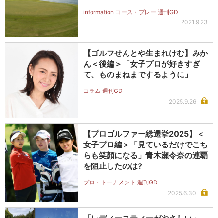
information コース・プレー 週刊GD
2021.9.23
【ゴルフせんとや生まれけむ】みか
ん＜後編＞「女子プロが好きすぎ
て、ものまねまでするように」
コラム 週刊GD
2025.9.26
【プロゴルファー総選挙2025】＜
女子プロ編＞「見ているだけでこち
らも笑顔になる」青木瀬令奈の連覇
を阻止したのは?
プロ・トーナメント 週刊GD
2025.6.30