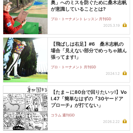
奥」へのミスを防ぐために桑木志帆
が意識していることとは?
プロ・トーナメント レッスン 月刊GD
2025.3.19
【飛ばしは右足】#6 桑木志帆の
場合「見えない部分でめっちゃ踏ん
張ってます!」
プロ・トーナメント 月刊GD
2024.1.2
【たま～に80台で回りたいッ!】Vo
l.47「簡単なはずの『30ヤードア
プローチ』が打てない」
コラム 週刊GD
2026.2.22