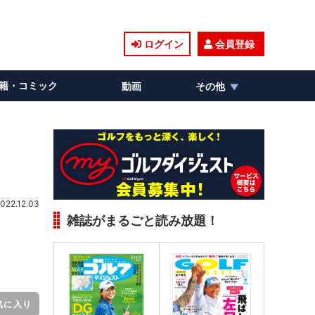
ログイン
会員登録
籍・コミック
動画
その他
022.12.03
雑誌がまるごと読み放題！
気に入り