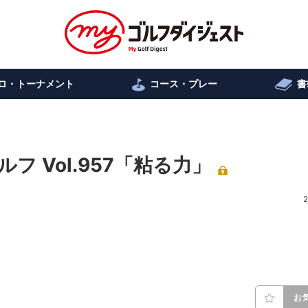
ロ・トーナメント
コース・プレー
書
 Vol.957「粘る力」
2
お