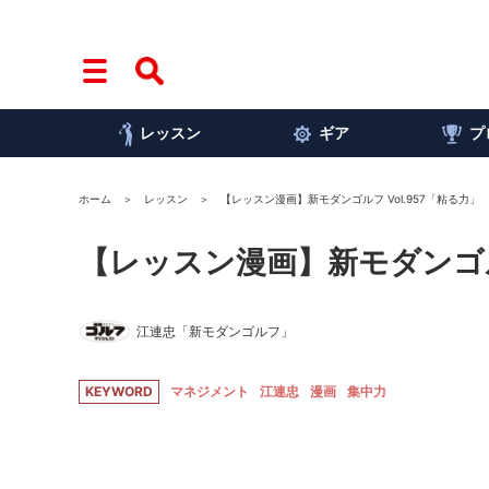
レッスン
ギア
プ
ホーム
レッスン
【レッスン漫画】新モダンゴルフ Vol.957「粘る力」
【レッスン漫画】新モダンゴルフ
江連忠「新モダンゴルフ」
KEYWORD
マネジメント
江連忠
漫画
集中力