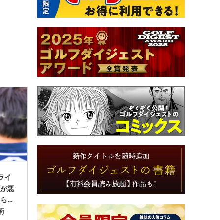
ライ
目が悪
ら…
術