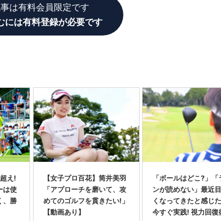
記事は有料会員限定です
むには有料登録が必要です
超え!
【女子プロ百花】筒井美羽
「ボールはどこ?」「
ーは使
「アプローチを磨いて、攻
ンが読めない」最近
く、勝
めてのゴルフを貫きたい!」
くなってきたと感じた
【動画あり】
今すぐ実践! 視力回復