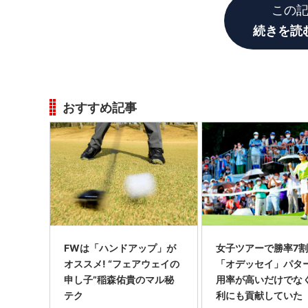
この
続きを読
おすすめ記事
FWは「ハンドアップ」が
女子ツアーで勝率7割
オススメ! “フェアウェイの
「オデッセイ」パタ
申し子”稲森佑貴のマル秘
用率が高いだけでな
テク
利にも貢献していた