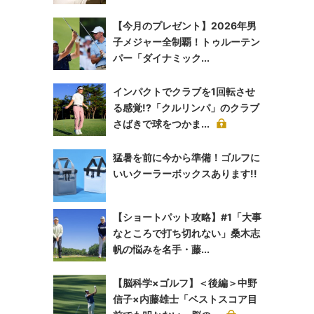
【今月のプレゼント】2026年男
子メジャー全制覇！トゥルーテン
パー「ダイナミック...
インパクトでクラブを1回転させ
る感覚!?「クルリンパ」のクラブ
さばきで球をつかま...
猛暑を前に今から準備！ゴルフに
いいクーラーボックスあります!!
【ショートパット攻略】#1「大事
なところで打ち切れない」桑木志
帆の悩みを名手・藤...
【脳科学×ゴルフ】＜後編＞中野
信子×内藤雄士「ベストスコア目