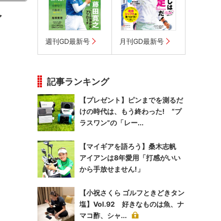
ア
週刊GD最新号
月刊GD最新号
記事ランキング
【プレゼント】ピンまでを測るだ
けの時代は、もう終わった! “プ
ラスワン”の「レー...
【マイギアを語ろう】桑木志帆
アイアンは8年愛用「打感がいい
から手放せません!」
【小祝さくら ゴルフときどきタン
塩】Vol.92 好きなものは魚、ナ
マコ酢、シャ...