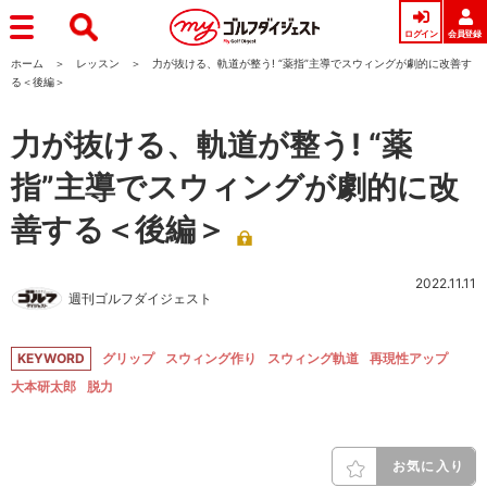
ログイン
会員登録
ホーム
レッスン
力が抜ける、軌道が整う! “薬指”主導でスウィングが劇的に改善す
る＜後編＞
力が抜ける、軌道が整う! “薬
指”主導でスウィングが劇的に改
善する＜後編＞
2022.11.11
週刊ゴルフダイジェスト
KEYWORD
グリップ
スウィング作り
スウィング軌道
再現性アップ
大本研太郎
脱力
お気に入り