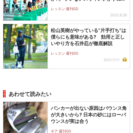
る!
レッスン 週刊GD
2022.8.28
松山英樹がやっている“片手打ち”は
僕らにも意味がある? 効用と正し
いやり方を石井忍が徹底解説
レッスン 週刊GD
2021.11.11
あわせて読みたい
バンカーが出ない原因はバウンス角
が大きいから? 日本の砂にはローバ
ウンスが実は合う
ギア 週刊GD