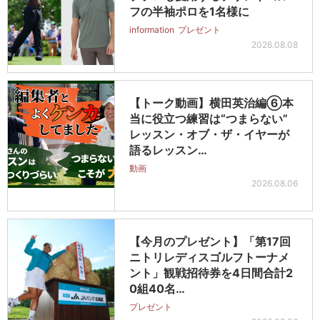
フの半袖ポロを1名様に
information
プレゼント
2026.08.08
【トーク動画】横田英治編⑥本
当に役立つ練習は“つまらない”
レッスン・オブ・ザ・イヤーが
語るレッスン…
動画
2026.08.06
【今月のプレゼント】「第17回
ニトリレディスゴルフトーナメ
ント」観戦招待券を4日間合計2
0組40名…
プレゼント