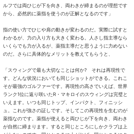
ルフでは両ひじが下を向き、両わきが締まるのが理想です
から、必然的に薬指を使うのが正解となるのです」
指の使い方でひじや肩の動きが変わるのだ。実際に試すと
わかるが、力の入り方も大きく変わる。人さし指主導なら
いくらでも力が入るが、薬指主導だと思うように力めない
のだ。さらに具体的なメリットを教えてもらうと、
「スウィングで最も大切なことは何か? それは再現性で
す。どんな状況においても同じショットができる。これこ
そが最強のゴルファーです。再現性の高さでいえば、世界
ランク1位に返り咲いたR・マキロイのスウィングは完璧と
いえます。いつも同じトップ、インパクト、フィニッシ
ュ。これが強さの証しです。そしてこの再現性を生むのが
薬指なのです。薬指が使えると両ひじが下を向き、両わき
が自然に締まります。すると同じところにしかクラブは上