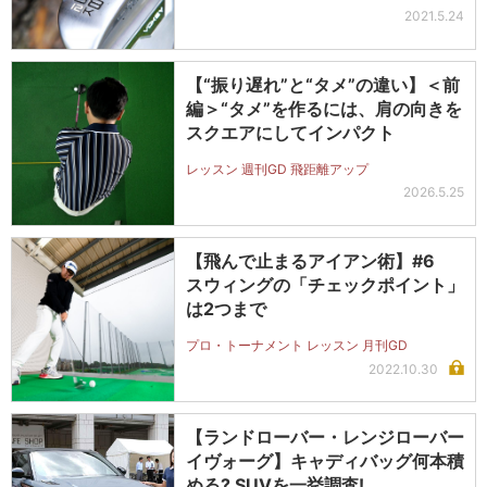
2021.5.24
【“振り遅れ”と“タメ”の違い】＜前
編＞“タメ”を作るには、肩の向きを
スクエアにしてインパクト
レッスン 週刊GD 飛距離アップ
2026.5.25
【飛んで止まるアイアン術】#6
スウィングの「チェックポイント」
は2つまで
プロ・トーナメント レッスン 月刊GD
2022.10.30
【ランドローバー・レンジローバー
イヴォーグ】キャディバッグ何本積
める? SUVを一挙調査!