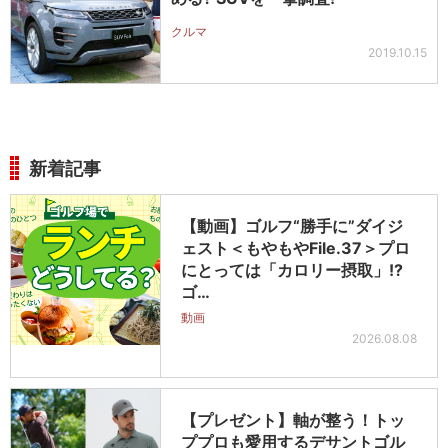
クルマ
2019.10.15
新着記事
【動画】ゴルフ“勝手に”ダイジ
ェスト＜もやもやFile.37＞プロ
にとっては「カロリー摂取」!?
ゴ…
動画
2026.08.08
【プレゼント】軸が整う！トッ
ププロも愛用するデサントゴル