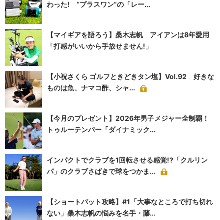
わった! “プラスワン”の「レー...
【マイギアを語ろう】桑木志帆 アイアンは8年愛用
「打感がいいから手放せません!」
【小祝さくら ゴルフときどきタン塩】Vol.92 好きな
ものは魚、ナマコ酢、シャ...
【今月のプレゼント】2026年男子メジャー全制覇！
トゥルーテンパー「ダイナミック...
インパクトでクラブを1回転させる感覚!?「クルリン
パ」のクラブさばきで球をつかま...
【ショートパット攻略】#1「大事なところで打ち切れ
ない」桑木志帆の悩みを名手・藤...