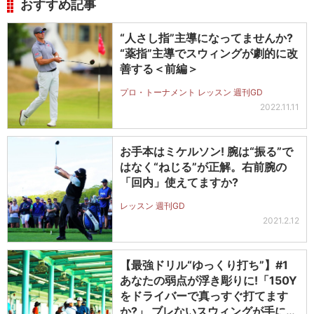
おすすめ記事
“人さし指”主導になってませんか?
“薬指”主導でスウィングが劇的に改
善する＜前編＞
プロ・トーナメント レッスン 週刊GD
2022.11.11
お手本はミケルソン! 腕は“振る”で
はなく“ねじる”が正解。右前腕の
「回内」使えてますか?
レッスン 週刊GD
2021.2.12
【最強ドリル“ゆっくり打ち”】#1
あなたの弱点が浮き彫りに!「150Y
をドライバーで真っすぐ打てます
か?」 ブレないスウィングが手に入