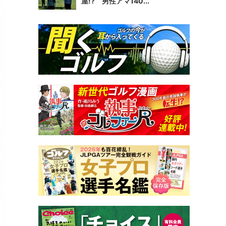
屋!? 男性アマ140...