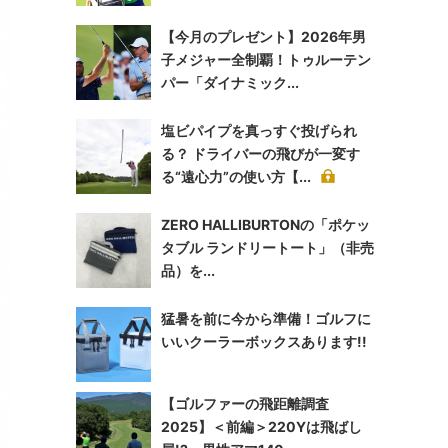
【今月のプレゼント】2026年男
子メジャー全制覇！トゥルーテン
パー「ダイナミック...
塩ビパイプを真っすぐ投げられ
る？ ドライバーの飛びが一変す
る“遠心力”の使い方【...
ZERO HALLIBURTONの「ポケッ
タブル ランドリートート」（非売
品）を...
猛暑を前に今から準備！ゴルフに
いいクーラーボックスあります!!
【ゴルファーの飛距離調査
2025】＜前編＞220Yは飛ばし