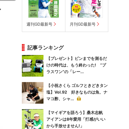
ア
週刊GD最新号
月刊GD最新号
記事ランキング
【プレゼント】ピンまでを測るだ
けの時代は、もう終わった! “プ
ラスワン”の「レー...
【小祝さくら ゴルフときどきタン
塩】Vol.92 好きなものは魚、ナ
マコ酢、シャ...
【マイギアを語ろう】桑木志帆
アイアンは8年愛用「打感がいい
から手放せません!」