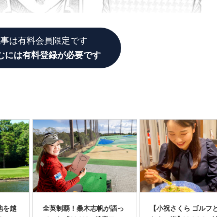
記事は有料会員限定です
むには有料登録が必要です
池を越
全英制覇！桑木志帆が語っ
【小祝さくら ゴルフ