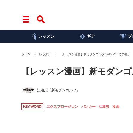
レッスン
ギア
プ
ホーム
レッスン
【レッスン漫画】新モダンゴルフ Vol.952「砂の量」
【レッスン漫画】新モダンゴルフ
江連忠「新モダンゴルフ」
KEYWORD
エクスプロージョン
バンカー
江連忠
漫画