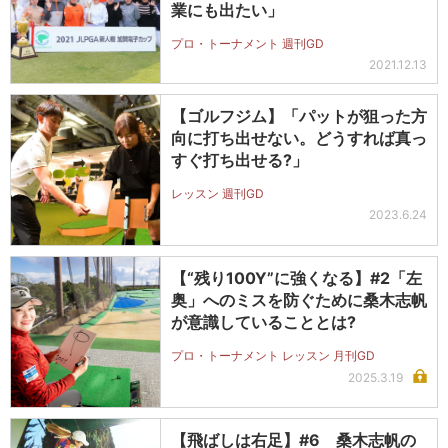
業にも出たい」
プロ・トーナメント 週刊GD
2021.12.13
【ゴルフジム】「パットが狙った方
向に打ち出せない。どうすれば真っ
すぐ打ち出せる?」
レッスン 週刊GD
2023.6.24
【“残り100Y”に強くなる】#2「左
奥」へのミスを防ぐために桑木志帆
が意識していることとは?
プロ・トーナメント レッスン 月刊GD
2025.3.19
【飛ばしは右足】#6 桑木志帆の