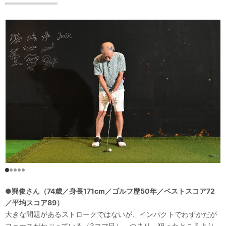
●巽俊さん（74歳／身長171cm／ゴルフ歴50年／ベストスコア72
／平均スコア89）
大きな問題があるストロークではないが、インパクトでわずかだが
フェースがかぶっている（3コマ目）。つまり、狙ったところより