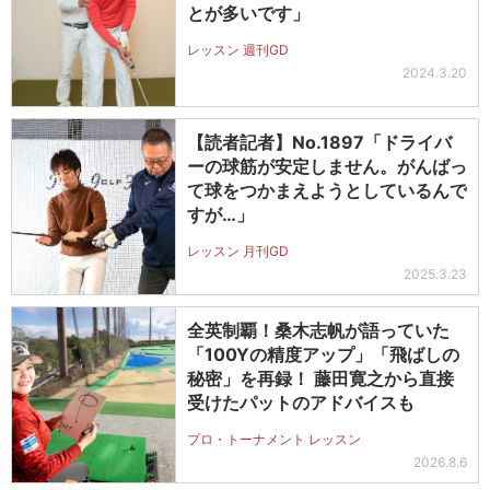
とが多いです」
レッスン 週刊GD
2024.3.20
【読者記者】No.1897「ドライバ
ーの球筋が安定しません。がんばっ
て球をつかまえようとしているんで
すが…」
レッスン 月刊GD
2025.3.23
全英制覇！桑木志帆が語っていた
「100Yの精度アップ」「飛ばしの
秘密」を再録！ 藤田寛之から直接
受けたパットのアドバイスも
プロ・トーナメント レッスン
2026.8.6