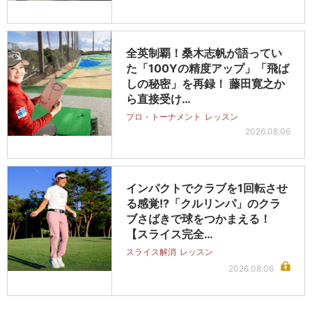
全英制覇！桑木志帆が語ってい
た「100Yの精度アップ」「飛ば
しの秘密」を再録！ 藤田寛之か
ら直接受け…
プロ・トーナメント
レッスン
2026.08.06
インパクトでクラブを1回転させ
る感覚!?「クルリンパ」のクラ
ブさばきで球をつかまえる！
【スライス完全…
スライス解消
レッスン
2026.08.06