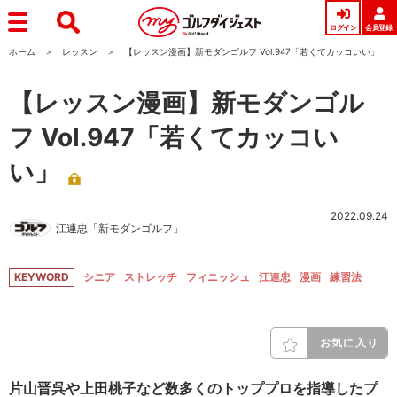
ログイン
会員登録
ホーム
レッスン
【レッスン漫画】新モダンゴルフ Vol.947「若くてカッコいい」
【レッスン漫画】新モダンゴル
フ Vol.947「若くてカッコい
い」
2022.09.24
江連忠「新モダンゴルフ」
KEYWORD
シニア
ストレッチ
フィニッシュ
江連忠
漫画
練習法
お気に入り
片山晋呉や上田桃子など数多くのトッププロを指導したプ