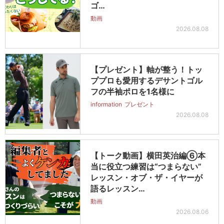
ゴ…
動画
2026.08.08
【プレゼント】軸が整う！トッ
ププロも愛用するデサントゴル
フの半袖ポロを1名様に
information
プレゼント
2026.08.08
【トーク動画】横田英治編⑥本
当に役立つ練習は“つまらない”
レッスン・オブ・ザ・イヤーが
語るレッスン…
動画
2026.08.06