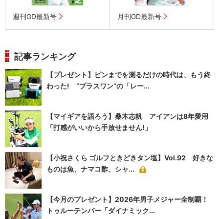
週刊GD最新号
月刊GD最新号
記事ランキング
【プレゼント】ピンまでを測るだけの時代は、もう終
わった! “プラスワン”の「レー...
【マイギアを語ろう】桑木志帆 アイアンは8年愛用
「打感がいいから手放せません!」
【小祝さくら ゴルフときどきタン塩】Vol.92 好きな
ものは魚、ナマコ酢、シャ...
【今月のプレゼント】2026年男子メジャー全制覇！
トゥルーテンパー「ダイナミック...