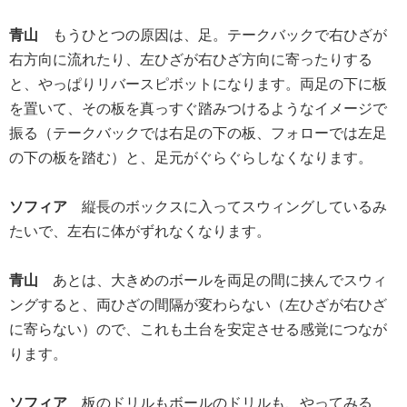
青山
もうひとつの原因は、足。テークバックで右ひざが
右方向に流れたり、左ひざが右ひざ方向に寄ったりする
と、やっぱりリバースピボットになります。両足の下に板
を置いて、その板を真っすぐ踏みつけるようなイメージで
振る（テークバックでは右足の下の板、フォローでは左足
の下の板を踏む）と、足元がぐらぐらしなくなります。
ソフィア
縦長のボックスに入ってスウィングしているみ
たいで、左右に体がずれなくなります。
青山
あとは、大きめのボールを両足の間に挟んでスウィ
ングすると、両ひざの間隔が変わらない（左ひざが右ひざ
に寄らない）ので、これも土台を安定させる感覚につなが
ります。
ソフィア
板のドリルもボールのドリルも、やってみる