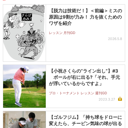
【脱力は技術だ！】＜前編＞ミスの
原因は9割が力み！ 力を抜くための
ワザを紹介
レッスン 月刊GD
2026.5.8
【小祝さくらの“ライン出し”】#3
ボールが右に出る?「それ、手元
が浮いているからですよ」
プロ・トーナメント レッスン 週刊GD
2023.3.27
【ゴルフジム】「持ち球をドローに
変えたら、チーピン気味の球が出る