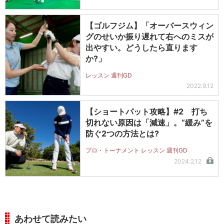
【ゴルフジム】「オーバースウィン
グのせいか振り遅れて右へのミスが
出やすい。どうしたら直ります
か?」
レッスン 週刊GD
2022.9.12
【ショートパット攻略】#2 打ち
切れない原因は「減速」。“緩み”を
防ぐ2つの方法とは?
プロ・トーナメント レッスン 週刊GD
2024.2.12
あわせて読みたい