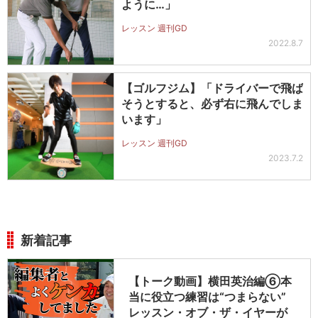
ように…」
レッスン 週刊GD
2022.8.7
【ゴルフジム】「ドライバーで飛ば
そうとすると、必ず右に飛んでしま
います」
レッスン 週刊GD
2023.7.2
新着記事
【トーク動画】横田英治編⑥本
当に役立つ練習は“つまらない”
レッスン・オブ・ザ・イヤーが