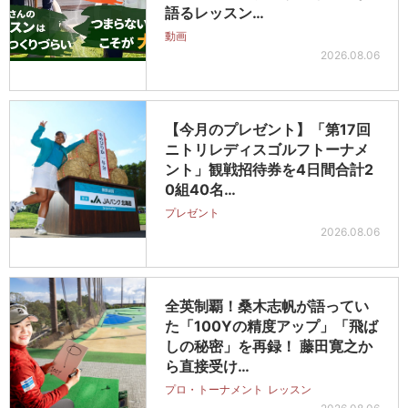
語るレッスン…
動画
2026.08.06
【今月のプレゼント】「第17回
ニトリレディスゴルフトーナメ
ント」観戦招待券を4日間合計2
0組40名…
プレゼント
2026.08.06
全英制覇！桑木志帆が語ってい
た「100Yの精度アップ」「飛ば
しの秘密」を再録！ 藤田寛之か
ら直接受け…
プロ・トーナメント
レッスン