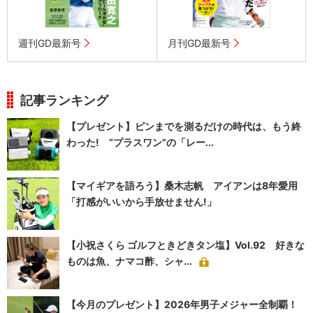
週刊GD最新号
月刊GD最新号
記事ランキング
【プレゼント】ピンまでを測るだけの時代は、もう終
わった! “プラスワン”の「レー...
【マイギアを語ろう】桑木志帆 アイアンは8年愛用
「打感がいいから手放せません!」
【小祝さくら ゴルフときどきタン塩】Vol.92 好きな
ものは魚、ナマコ酢、シャ...
【今月のプレゼント】2026年男子メジャー全制覇！