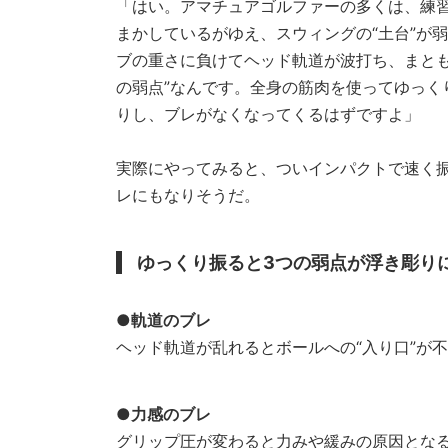
「はい。アマチュアゴルファーの多くは、練
まかしているがゆえ、スウィングの“土台”が
ブの重さに負けてヘッド軌道が波打ち、まとも
の弱点”なんです。全身の筋肉を使ってゆっく
りし、ブレがなくなってくるはずですよ」
実際にやってみると、ついインパクトで速く
レにもなりそうだ。
ゆっくり振ると3つの弱点が浮き彫りに
●軌道のブレ
ヘッド軌道が乱れるとボールへの“入り口”
●力感のブレ
グリップ圧が変わると力みや緩みの原因と