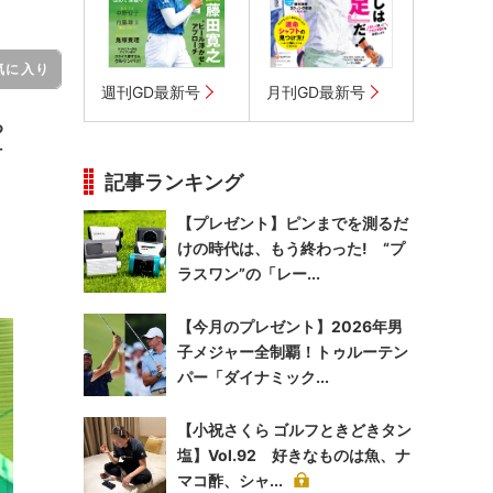
気に入り
週刊GD最新号
月刊GD最新号
る
打
記事ランキング
【プレゼント】ピンまでを測るだ
けの時代は、もう終わった! “プ
ラスワン”の「レー...
【今月のプレゼント】2026年男
子メジャー全制覇！トゥルーテン
パー「ダイナミック...
【小祝さくら ゴルフときどきタン
塩】Vol.92 好きなものは魚、ナ
マコ酢、シャ...