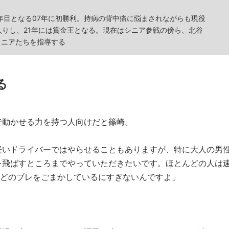
5年目となる07年に初勝利。持病の背中痛に悩まされながらも現役
入りし、21年には賞金王となる。現在はシニア参戦の傍ら、北谷
ュニアたちを指導する
る
で動かせる力を持つ人向けだと篠崎。
軽いドライバーではやらせることもありますが、特に大人の男
を飛ばすところまでやっていただきたいです。ほとんどの人は
などのブレをごまかしているにすぎないんですよ」