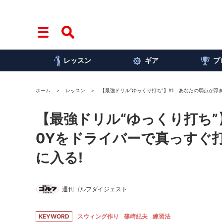
レッスン
ギア
プ
ホーム
レッスン
【最強ドリル“ゆっくり打ち”】#1 あなたの弱点が浮き
【最強ドリル“ゆっくり打ち”
0Yをドライバーで真っすぐ
に入る!
週刊ゴルフダイジェスト
KEYWORD
スウィング作り
篠崎紀夫
練習法