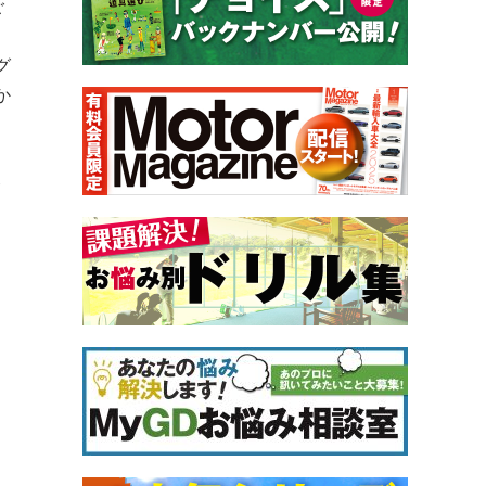
ご
グ
か
ト