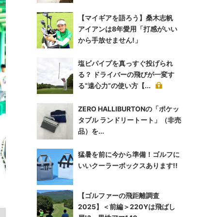
【マイギアを語ろう】桑木志帆
アイアンは8年愛用「打感がいい
から手放せません!」
塩ビパイプを真っすぐ投げられ
る？ ドライバーの飛びが一変す
る“遠心力”の使い方【...
ZERO HALLIBURTONの「ポケッ
タブル ランドリートート」（非売
品）を...
猛暑を前に今から準備！ゴルフに
いいクーラーボックスあります!!
【ゴルファーの飛距離調査
2025】＜前編＞220Yは飛ばし