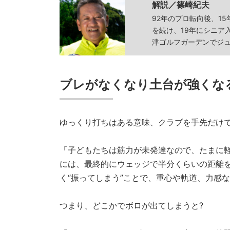
解説／
篠崎紀夫
92年のプロ転向後、1
を続け、19年にシニア
津ゴルフガーデンでジ
ブレがなくなり土台が強くな
ゆっくり打ちはある意味、クラブを手先だけ
「子どもたちは筋力が未発達なので、たまに
には、最終的にウェッジで半分くらいの距離
く“振ってしまう”ことで、重心や軌道、力感
つまり、どこかでボロが出てしまうと?