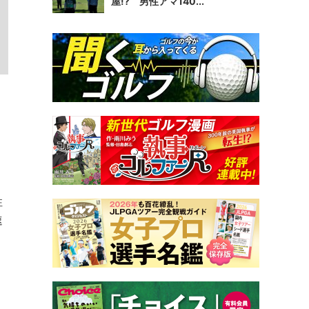
屋!? 男性アマ140...
性
速