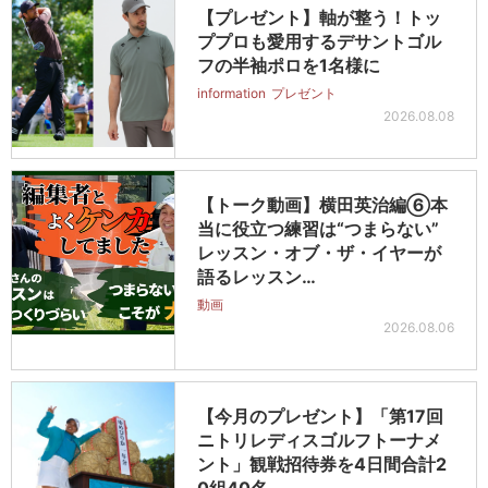
【プレゼント】軸が整う！トッ
ププロも愛用するデサントゴル
フの半袖ポロを1名様に
information
プレゼント
2026.08.08
【トーク動画】横田英治編⑥本
当に役立つ練習は“つまらない”
レッスン・オブ・ザ・イヤーが
語るレッスン…
動画
2026.08.06
【今月のプレゼント】「第17回
ニトリレディスゴルフトーナメ
ント」観戦招待券を4日間合計2