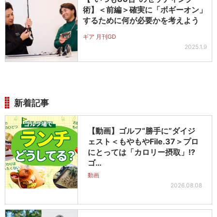
術】＜前編＞確実に「ボギーオン」
するために何が必要かを考えよう
ギア 月刊GD
2025.1.9
新着記事
【動画】ゴルフ“勝手に”ダイジ
ェスト＜もやもやFile.37＞プロ
にとっては「カロリー摂取」!?
ゴ…
動画
2026.08.08