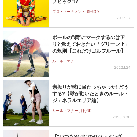
ノビック”!?
プロ・トーナメント 週刊GD
2025.1.7
ボールの“横”にマークするのはア
リ? 覚えておきたい「グリーン上」
の規則【これだけゴルフルール】
ルール・マナー
2022.1.24
素振りが球に当たっちゃった! どう
する?【球が動いたときのルール・
ジェネラルエリア編】
ルール・マナー 月刊GD
2023.8.30
【“いつも80台”のセッティング