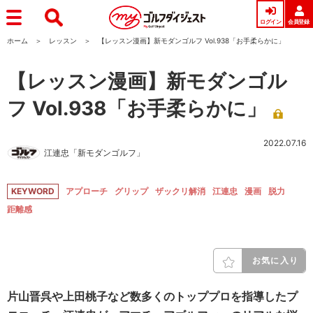
ログイン
会員登録
ホーム
レッスン
【レッスン漫画】新モダンゴルフ Vol.938「お手柔らかに」
【レッスン漫画】新モダンゴル
フ Vol.938「お手柔らかに」
2022.07.16
江連忠「新モダンゴルフ」
KEYWORD
アプローチ
グリップ
ザックリ解消
江連忠
漫画
脱力
距離感
お気に入り
片山晋呉や上田桃子など数多くのトッププロを指導したプ