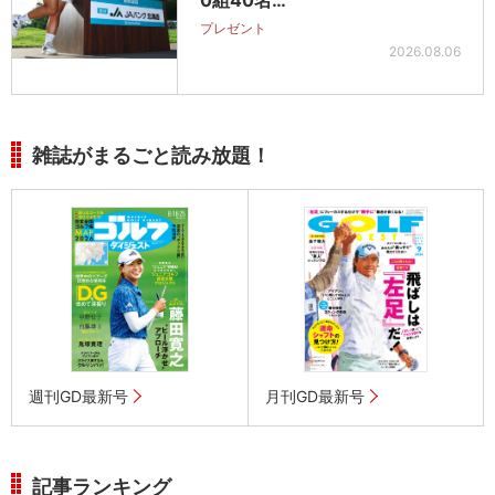
0組40名…
プレゼント
2026.08.06
雑誌がまるごと読み放題！
週刊GD最新号
月刊GD最新号
記事ランキング