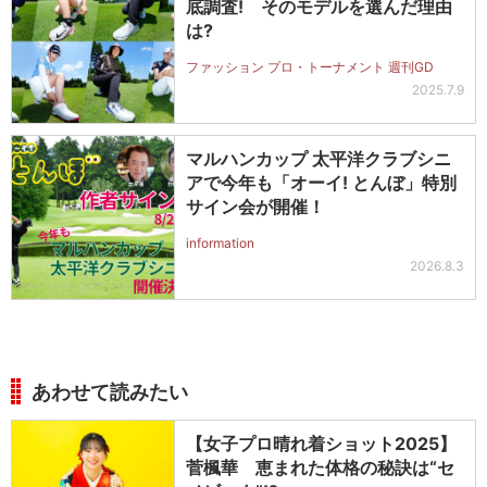
底調査! そのモデルを選んだ理由
は?
ファッション プロ・トーナメント 週刊GD
2025.7.9
マルハンカップ 太平洋クラブシニ
アで今年も「オーイ! とんぼ」特別
サイン会が開催！
information
2026.8.3
あわせて読みたい
【女子プロ晴れ着ショット2025】
菅楓華 恵まれた体格の秘訣は“セ