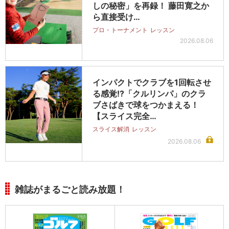
しの秘密」を再録！ 藤田寛之か
ら直接受け…
プロ・トーナメント
レッスン
2026.08.06
インパクトでクラブを1回転させ
る感覚!?「クルリンパ」のクラ
ブさばきで球をつかまえる！
【スライス完全…
スライス解消
レッスン
2026.08.06
雑誌がまるごと読み放題！