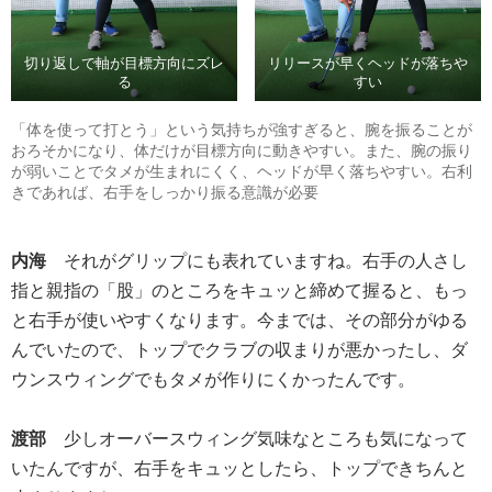
切り返しで軸が目標方向にズレ
リリースが早くヘッドが落ちや
る
すい
「体を使って打とう」という気持ちが強すぎると、腕を振ることが
おろそかになり、体だけが目標方向に動きやすい。また、腕の振り
が弱いことでタメが生まれにくく、ヘッドが早く落ちやすい。右利
きであれば、右手をしっかり振る意識が必要
内海
それがグリップにも表れていますね。右手の人さし
指と親指の「股」のところをキュッと締めて握ると、もっ
と右手が使いやすくなります。今までは、その部分がゆる
んでいたので、トップでクラブの収まりが悪かったし、ダ
ウンスウィングでもタメが作りにくかったんです。
渡部
少しオーバースウィング気味なところも気になって
いたんですが、右手をキュッとしたら、トップできちんと