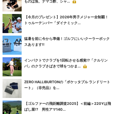
ものは魚、ナマコ酢、シャ...
【今月のプレゼント】2026年男子メジャー全制覇！
トゥルーテンパー「ダイナミック...
猛暑を前に今から準備！ゴルフにいいクーラーボック
スあります!!
インパクトでクラブを1回転させる感覚!?「クルリン
パ」のクラブさばきで球をつかま...
ZERO HALLIBURTONの「ポケッタブル ランドリート
ート」（非売品）を...
【ゴルファーの飛距離調査2025】＜前編＞220Yは飛
ばし屋!? 男性アマ140...