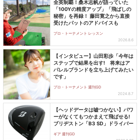
全英制覇！桑木志帆が語っていた
「100Yの精度アップ」「飛ばしの
秘密」を再録！ 藤田寛之から直接
受けたパットのアドバイスも
プロ・トーナメント レッスン
2026.8.6
【インタビュー】山田彩歩「今年は
ステップで結果を出す! 将来はア
パレルブランドを立ち上げてみたい
です」
プロ・トーナメント 週刊GD
2024.8.7
【ヘッドデータは嘘つかない】パワ
ーがなくてもつかまえて飛ばせる!
ブリヂストン「B3 SD」ドライバー
ギア 週刊GD