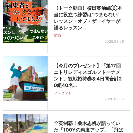
【トーク動画】横田英治編⑥本
当に役立つ練習は“つまらない”
レッスン・オブ・ザ・イヤーが
語るレッスン…
動画
2026.08.06
【今月のプレゼント】「第17回
ニトリレディスゴルフトーナメ
ント」観戦招待券を4日間合計2
0組40名…
プレゼント
2026.08.06
全英制覇！桑木志帆が語ってい
た「100Yの精度アップ」「飛ば