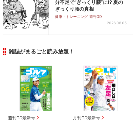
分不足で“ぎっくり腰”に!? 夏の
ぎっくり腰の真相
健康・トレーニング
週刊GD
2026.08.05
雑誌がまるごと読み放題！
週刊GD最新号
月刊GD最新号