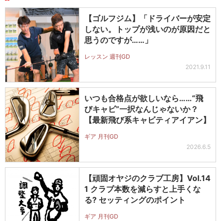
【ゴルフジム】「ドライバーが安定
しない。トップが浅いのが原因だと
思うのですが……」
レッスン 週刊GD
2021.9.11
いつも合格点が欲しいなら……“飛
びキャビ”一択なんじゃないか？
【最新飛び系キャビティアイアン】
ギア 月刊GD
2026.6.5
【頑固オヤジのクラブ工房】Vol.14
1 クラブ本数を減らすと上手くな
る? セッティングのポイント
ギア 月刊GD