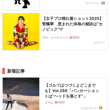
2021.5.23
【女子プロ晴れ着ショット2025】
菅楓華 恵まれた体格の秘訣は“セ
ノビック”!?
プロ・トーナメント 週刊GD
2025.1.7
新着記事
【ゴルフはつづくよどこまで
も】Vol.286「バンカーショッ
トは“ヘッドを落とす”」
コラム
週刊GD
2026.08.06