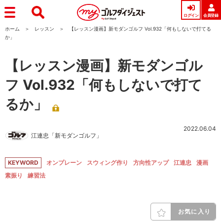
ログイン
会員登録
ホーム
レッスン
【レッスン漫画】新モダンゴルフ Vol.932「何もしないで打てる
か」
【レッスン漫画】新モダンゴル
フ Vol.932「何もしないで打て
るか」
2022.06.04
江連忠「新モダンゴルフ」
KEYWORD
オンプレーン
スウィング作り
方向性アップ
江連忠
漫画
素振り
練習法
お気に入り