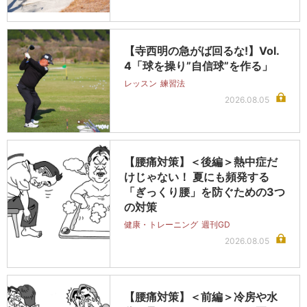
【寺西明の急がば回るな!】Vol.
4「球を操り”自信球”を作る」
レッスン
練習法
2026.08.05
【腰痛対策】＜後編＞熱中症だ
けじゃない！ 夏にも頻発する
「ぎっくり腰」を防ぐための3つ
の対策
健康・トレーニング
週刊GD
2026.08.05
【腰痛対策】＜前編＞冷房や水