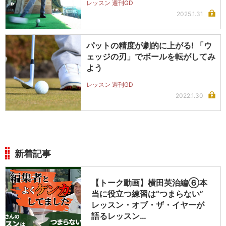
レッスン 週刊GD
2025.1.31
パットの精度が劇的に上がる! 「ウ
ェッジの刃」でボールを転がしてみ
よう
レッスン 週刊GD
2022.1.30
新着記事
【トーク動画】横田英治編⑥本
当に役立つ練習は“つまらない”
レッスン・オブ・ザ・イヤーが
語るレッスン…