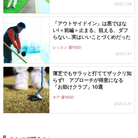
2022.7.24
「アウトサイドイン」は悪ではな
い!＜前編＞止まる、狙える、ダフ
らない…実はいいことづくめだった
レッスン 週刊GD
2025.1.31
薄芝でもサラッと打ててザックリ知
らず! アプローチが得意になる
「お助けクラブ」10選
ギア 週刊GD
2025.3.20