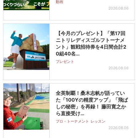
動画
2026.08.06
【今月のプレゼント】「第17回
ニトリレディスゴルフトーナメ
ント」観戦招待券を4日間合計2
0組40名…
プレゼント
2026.08.06
全英制覇！桑木志帆が語ってい
た「100Yの精度アップ」「飛ば
しの秘密」を再録！ 藤田寛之か
ら直接受け…
プロ・トーナメント
レッスン
2026.08.06