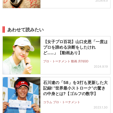
2026.6.5
あわせて読みたい
【女子プロ百花】山口史恩「一度は
プロを諦める決断をしたけれ
ど……」【動画あり】
プロ・トーナメント 動画 月刊GD
2024.9.19
石川遼の「58」を3打も更新した大
記録! “世界最小ストローク”の驚き
の中身とは?【ゴルフの数字】
コラム プロ・トーナメント
2023.1.30