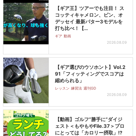
【ギア王】ツアーでも注目！ ス
コッティキャメロン、ピン、オ
デッセイ 最新パター3モデルを
打ち比べ！【…
ギア
動画
2026.08.09
【ギア選びのウソホント】Vol.2
91「フィッティングでスコアは
縮められる」
レッスン
練習法
週刊GD
2026.08.09
【動画】ゴルフ“勝手に”ダイジ
ェスト＜もやもやFile.37＞プロ
にとっては「カロリー摂取」!?