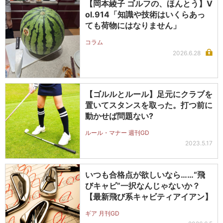
【岡本綾子 ゴルフの、ほんとう】V
ol.914「知識や技術はいくらあっ
ても荷物にはなりません」
コラム
2026.6.28
【ゴルルとルール】足元にクラブを
置いてスタンスを取った。打つ前に
動かせば問題ない?
ルール・マナー 週刊GD
2023.5.17
いつも合格点が欲しいなら……“飛
びキャビ”一択なんじゃないか？
【最新飛び系キャビティアイアン】
ギア 月刊GD