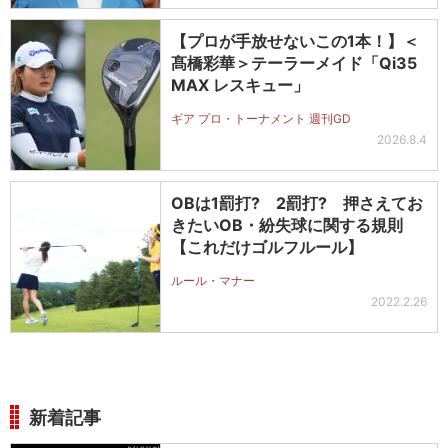
【プロが手放せないこの1本！】＜
髙橋彩華＞テーラーメイド「Qi35
MAX レスキュー」
ギア プロ・トーナメント 週刊GD
2026.8.4
OBは1罰打? 2罰打? 押さえてお
きたいOB・紛失球に関する規則
【これだけゴルフルール】
ルール・マナー
2022.2.26
新着記事