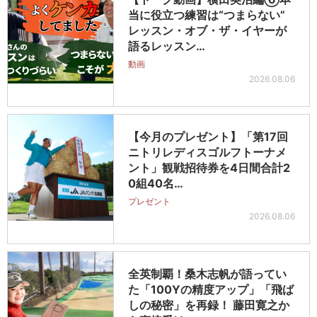
当に役立つ練習は“つまらない”
レッスン・オブ・ザ・イヤーが
語るレッスン…
動画
2026.08.06
【今月のプレゼント】「第17回
ニトリレディスゴルフトーナメ
ント」観戦招待券を4日間合計2
0組40名…
プレゼント
2026.08.06
全英制覇！桑木志帆が語ってい
た「100Yの精度アップ」「飛ば
しの秘密」を再録！ 藤田寛之か