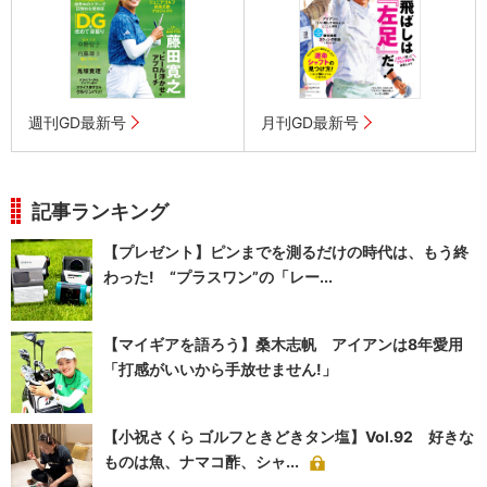
週刊GD最新号
月刊GD最新号
記事ランキング
【プレゼント】ピンまでを測るだけの時代は、もう終
わった! “プラスワン”の「レー...
【マイギアを語ろう】桑木志帆 アイアンは8年愛用
「打感がいいから手放せません!」
【小祝さくら ゴルフときどきタン塩】Vol.92 好きな
ものは魚、ナマコ酢、シャ...