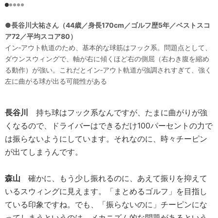
●長谷川大祐さん（44歳／身長170cm／ゴルフ歴5年／ベストスコ
ア72／平均スコア80）
イン‐アウト軌道のため、基本的な球筋はフック系。問題点として、
ダウンスウィングで、軸が右に傾くほど右の側屈（右わき腹を縮め
る動作）が強い。これだとイン‐アウト軌道が強調されすぎて、強く
左に曲がる球が出る可能性がある
長谷川
持ち球はフック系なんですが、たまに曲がりが強
くなるので、ドライバーはできるだけ100パーセントの力で
は振らないようにしています。それなのに、時々チーピン
が出てしまうんです。
森山
確かに、もう少し振れるのに、あえて振りを抑えて
いるスウィングに見えます。「まとめるゴルフ」を目指し
ている印象ですね。でも、「振らないのに」チーピンにな
ってしまうというのは、メカニズム的な問題があるという