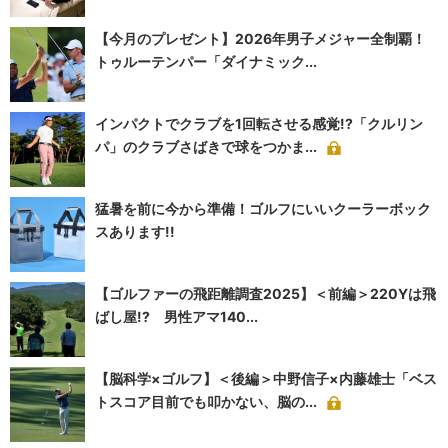
【今月のプレゼント】2026年男子メジャー全制覇！
トゥルーテンパー「ダイナミック...
インパクトでクラブを1回転させる感覚!?「クルリン
パ」のクラブさばきで球をつかま...
猛暑を前に今から準備！ゴルフにいいクーラーボック
スあります!!
【ゴルファーの飛距離調査2025】＜前編＞220Yは飛
ばし屋!? 男性アマ140...
【脳科学×ゴルフ】＜後編＞中野信子×内藤雄士「ベス
トスコア目前でも叩かない、脳の...