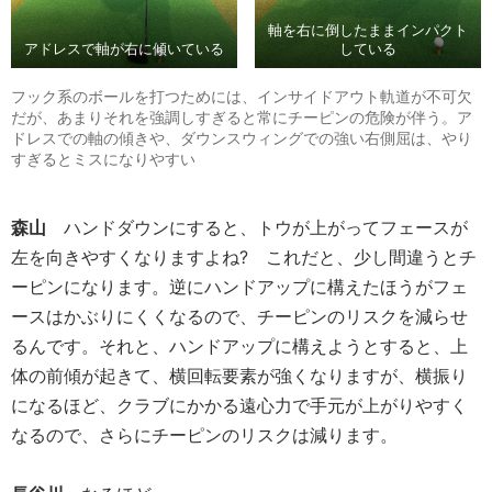
軸を右に倒したままインパクト
アドレスで軸が右に傾いている
している
フック系のボールを打つためには、インサイドアウト軌道が不可欠
だが、あまりそれを強調しすぎると常にチーピンの危険が伴う。ア
ドレスでの軸の傾きや、ダウンスウィングでの強い右側屈は、やり
すぎるとミスになりやすい
森山
ハンドダウンにすると、トウが上がってフェースが
左を向きやすくなりますよね? これだと、少し間違うとチ
ーピンになります。逆にハンドアップに構えたほうがフェ
ースはかぶりにくくなるので、チーピンのリスクを減らせ
るんです。それと、ハンドアップに構えようとすると、上
体の前傾が起きて、横回転要素が強くなりますが、横振り
になるほど、クラブにかかる遠心力で手元が上がりやすく
なるので、さらにチーピンのリスクは減ります。