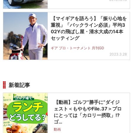
【マイギアを語ろう】「振り心地を
重視」「バックライン必須」平均3
02Yの飛ばし屋・清水大成の14本
セッティング
ギア プロ・トーナメント 月刊GD
2023.3.28
新着記事
【動画】ゴルフ“勝手に”ダイジ
ェスト＜もやもやFile.37＞プロ
にとっては「カロリー摂取」!?
ゴ…
動画