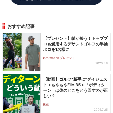
おすすめ記事
【プレゼント】軸が整う！トッププ
ロも愛用するデサントゴルフの半袖
ポロを1名様に
information プレゼント
2026.8.8
【動画】ゴルフ“勝手に”ダイジェス
ト＜もやもやFile.35＞「ボディタ
ーン」は体のどこをどう回すのが正
しい？
動画
2026.7.25