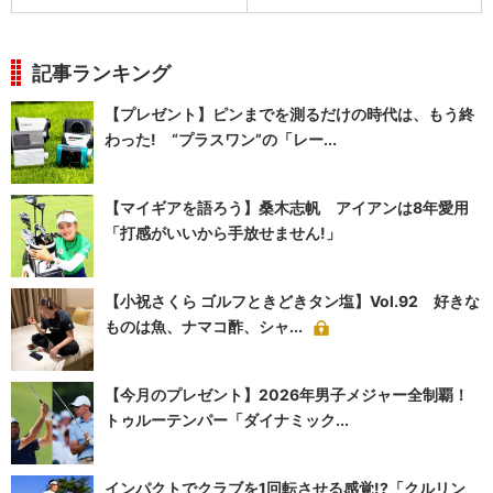
記事ランキング
【プレゼント】ピンまでを測るだけの時代は、もう終
わった! “プラスワン”の「レー...
【マイギアを語ろう】桑木志帆 アイアンは8年愛用
「打感がいいから手放せません!」
【小祝さくら ゴルフときどきタン塩】Vol.92 好きな
ものは魚、ナマコ酢、シャ...
【今月のプレゼント】2026年男子メジャー全制覇！
トゥルーテンパー「ダイナミック...
インパクトでクラブを1回転させる感覚!?「クルリン