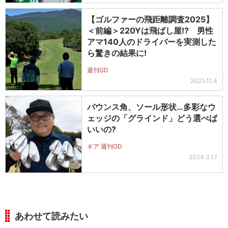
【ゴルファーの飛距離調査2025】
＜前編＞220Yは飛ばし屋!? 男性
アマ140人のドライバーを実測した
ら驚きの結果に!
週刊GD
2025.11.4
バウンス角、ソール形状…多彩なウ
ェッジの「グラインド」どう選べば
いいの?
ギア 週刊GD
2024.3.17
あわせて読みたい