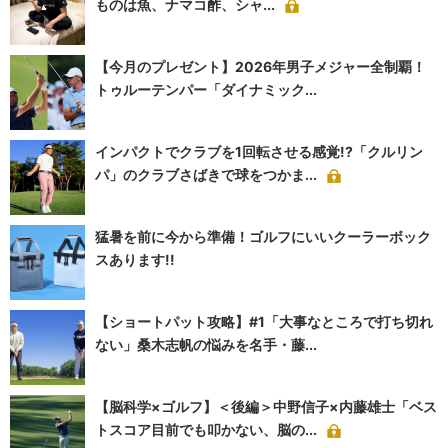
ものは魚、ナマコ酢、シャ...
【今月のプレゼント】2026年男子メジャー全制覇！
トゥルーテンパー「ダイナミック...
インパクトでクラブを1回転させる感覚!?「クルリン
パ」のクラブさばきで球をつかま...
猛暑を前に今から準備！ゴルフにいいクーラーボック
スあります!!
【ショートパット攻略】#1「大事なところで打ち切れ
ない」桑木志帆の悩みを名手・藤...
【脳科学×ゴルフ】＜後編＞中野信子×内藤雄士「ベス
トスコア目前でも叩かない、脳の...