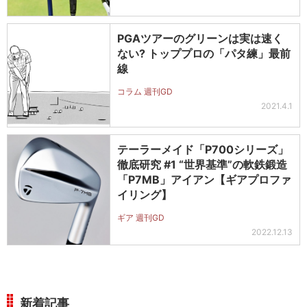
PGAツアーのグリーンは実は速く
ない? トッププロの「パタ練」最前
線
コラム 週刊GD
2021.4.1
テーラーメイド「P700シリーズ」
徹底研究 #1 “世界基準”の軟鉄鍛造
「P7MB」アイアン【ギアプロファ
イリング】
ギア 週刊GD
2022.12.13
新着記事