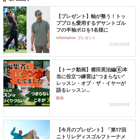
【プレゼント】軸が整う！トッ
ププロも愛用するデサントゴル
フの半袖ポロを1名様に
information
プレゼント
2026.08.08
【トーク動画】横田英治編⑥本
当に役立つ練習は“つまらない”
レッスン・オブ・ザ・イヤーが
語るレッスン…
動画
2026.08.06
【今月のプレゼント】「第17回
ニトリレディスゴルフトーナメ