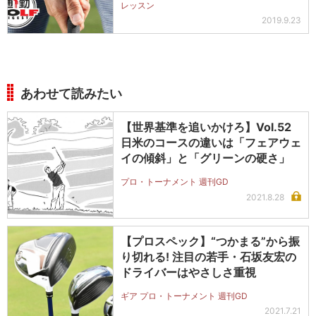
レッスン
2019.9.23
あわせて読みたい
【世界基準を追いかけろ】Vol.52
日米のコースの違いは「フェアウェ
イの傾斜」と「グリーンの硬さ」
プロ・トーナメント 週刊GD
2021.8.28
【プロスペック】“つかまる”から振
り切れる! 注目の若手・石坂友宏の
ドライバーはやさしさ重視
ギア プロ・トーナメント 週刊GD
2021.7.21