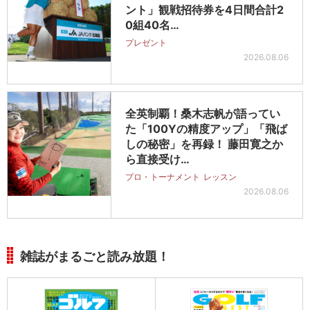
ント」観戦招待券を4日間合計2
0組40名…
プレゼント
2026.08.06
全英制覇！桑木志帆が語ってい
た「100Yの精度アップ」「飛ば
しの秘密」を再録！ 藤田寛之か
ら直接受け…
プロ・トーナメント
レッスン
2026.08.06
雑誌がまるごと読み放題！