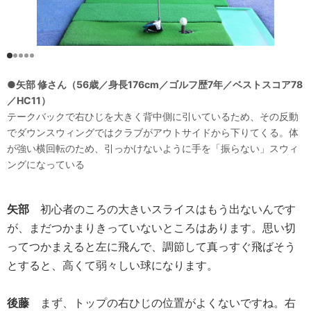
●矢部 修さん（56歳／身長176cm／ゴルフ歴7年／ベストスコア78
／HC11）
テークバックで右ひじを大きく背中側に引いているため、その反動
でダウンスウィングではクラブがアウトサイドから下りてくる。体
が強い横回転のため、引っかけないように手を「振らない」スウィ
ングになっている
矢部
初心者のころの大きいスライスはもう出ないんです
が、まだつかまりきっていないところはあります。思い切
ってつかまえると左に飛んで、調節して真っすぐ飛ばそう
とすると、高くて弱々しい球になります。
後藤
まず、トップの右ひじの位置がよくないですね。右