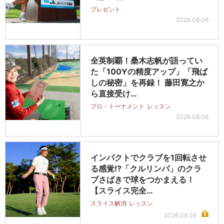
プレゼント
2026.08.06
全英制覇！桑木志帆が語ってい
た「100Yの精度アップ」「飛ば
しの秘密」を再録！ 藤田寛之か
ら直接受け…
プロ・トーナメント
レッスン
2026.08.06
インパクトでクラブを1回転させ
る感覚!?「クルリンパ」のクラ
ブさばきで球をつかまえる！
【スライス完全…
スライス解消
レッスン
2026.08.06