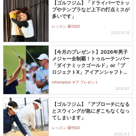
【ゴルフジム】「ドライバーでトッ
プやテンプラなど上下の打点ミスが
多いです」
レッスン 週刊GD
2025.10.25
【今月のプレゼント】2026年男子
メジャー全制覇！トゥルーテンパー
「ダイナミックゴールド」or「プ
ロジェクトX」アイアンシャフト
（#5～#PW）＋ICONグリップセ
information ギア プレゼント
ットを抽選で2名に！
2026.8.1
【ゴルフジム】「アプローチになる
とスウィングが急にぎこちなくなっ
てしまいます」
レッスン 週刊GD
2022.4.3