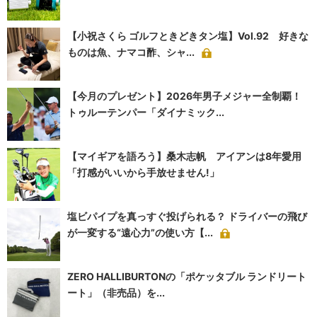
【小祝さくら ゴルフときどきタン塩】Vol.92 好きな
ものは魚、ナマコ酢、シャ...
【今月のプレゼント】2026年男子メジャー全制覇！
トゥルーテンパー「ダイナミック...
【マイギアを語ろう】桑木志帆 アイアンは8年愛用
「打感がいいから手放せません!」
塩ビパイプを真っすぐ投げられる？ ドライバーの飛び
が一変する“遠心力”の使い方【...
ZERO HALLIBURTONの「ポケッタブル ランドリート
ート」（非売品）を...