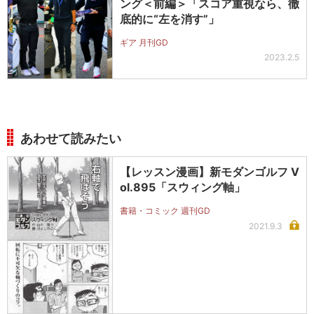
ング＜前編＞「スコア重視なら、徹
底的に“左を消す”」
ギア 月刊GD
2023.2.5
あわせて読みたい
【レッスン漫画】新モダンゴルフ V
ol.895「スウィング軸」
書籍・コミック 週刊GD
2021.9.3