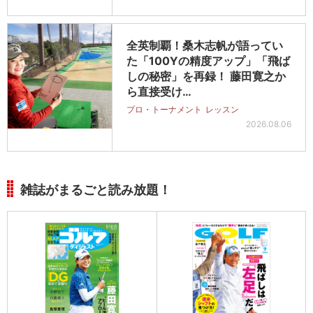
全英制覇！桑木志帆が語ってい
た「100Yの精度アップ」「飛ば
しの秘密」を再録！ 藤田寛之か
ら直接受け…
プロ・トーナメント
レッスン
2026.08.06
雑誌がまるごと読み放題！