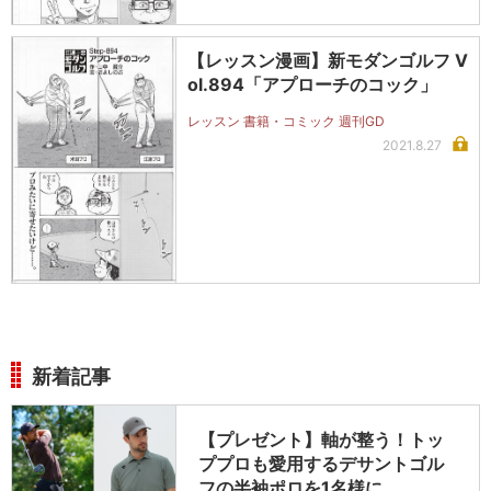
【レッスン漫画】新モダンゴルフ V
ol.894「アプローチのコック」
レッスン 書籍・コミック 週刊GD
2021.8.27
新着記事
【プレゼント】軸が整う！トッ
ププロも愛用するデサントゴル
フの半袖ポロを1名様に