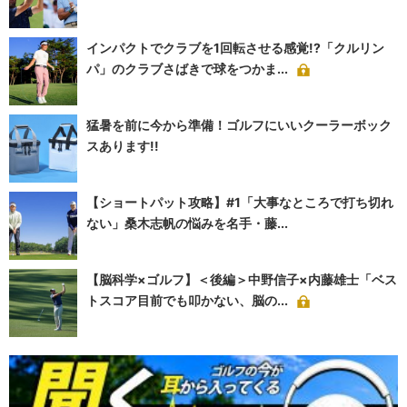
インパクトでクラブを1回転させる感覚!?「クルリン
パ」のクラブさばきで球をつかま...
猛暑を前に今から準備！ゴルフにいいクーラーボック
スあります!!
【ショートパット攻略】#1「大事なところで打ち切れ
ない」桑木志帆の悩みを名手・藤...
【脳科学×ゴルフ】＜後編＞中野信子×内藤雄士「ベス
トスコア目前でも叩かない、脳の...