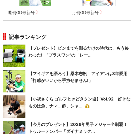
週刊GD最新号
月刊GD最新号
記事ランキング
【プレゼント】ピンまでを測るだけの時代は、もう終
わった! “プラスワン”の「レー...
【マイギアを語ろう】桑木志帆 アイアンは8年愛用
「打感がいいから手放せません!」
【小祝さくら ゴルフときどきタン塩】Vol.92 好きな
ものは魚、ナマコ酢、シャ...
【今月のプレゼント】2026年男子メジャー全制覇！
トゥルーテンパー「ダイナミック...