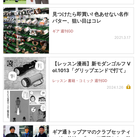
見つけたら即買い! 色あせない名作
パター、狙い目はコレ
ギア 週刊GD
2021.3.17
【レッスン漫画】新モダンゴルフ V
ol.1013「グリップエンドで打て」
レッスン 書籍・コミック 週刊GD
2024.1.26
ギア通トップアマのクラブセッティ