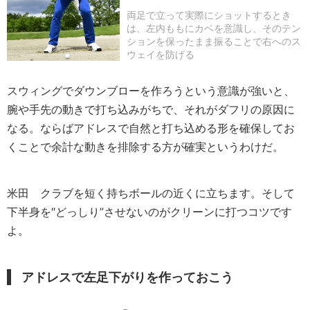
両足で立って実際にショットするとき
は、左内ももにカベを意識し、そのテン
ションを保ったまま振ることで右へのス
ウェイを防げる
スウィングでダウンブローを作ろうという意識が強いと、
腕や手先の動きで打ち込みがちで、それがダフリの原因に
なる。ならばアドレスで自然と打ち込める形を確保してお
くことで余計な動きを排除する方が確実というわけだ。
米田
クラブを短く持ちボールの近くに立ちます。そして
下半身を″どっしり”させないのがクリーンに打つコツです
よ。
アドレスで左足下がりを作っておこう