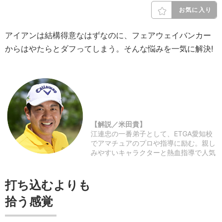
お気に入り
アイアンは結構得意なはずなのに、フェアウェイバンカー
からはやたらとダフってしまう。そんな悩みを一気に解決!
【解説／米田貴】
江連忠の一番弟子として、ETGA愛知校
でアマチュアのプロや指導に励む。親し
みやすいキャラクターと熱血指導で人気
打ち込むよりも
拾う感覚