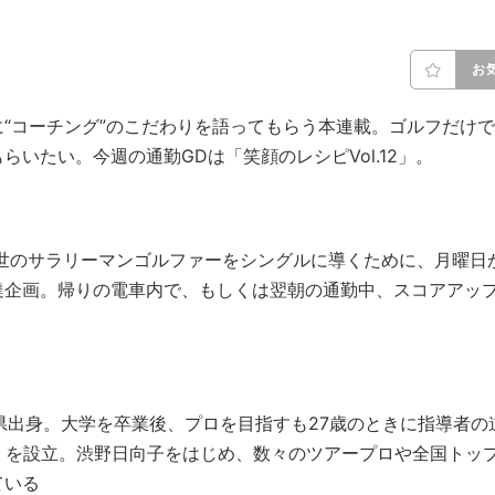
お
“コーチング”のこだわりを語ってもらう本連載。ゴルフだけで
いたい。今週の通勤GDは「笑顔のレシピVol.12」。
。世のサラリーマンゴルファーをシングルに導くために、月曜日
達企画。帰りの電車内で、もしくは翌朝の通勤中、スコアアッ
岡県出身。大学を卒業後、プロを目指すも27歳のときに指導者の
GA」を設立。渋野日向子をはじめ、数々のツアープロや全国トッ
ている