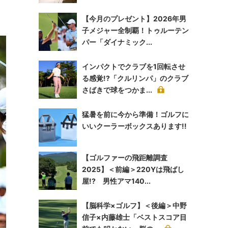
【今月のプレゼント】2026年男
子メジャー全制覇！トゥルーテン
パー「ダイナミック...
インパクトでクラブを1回転させ
る感覚!?「クルリンパ」のクラブ
さばきで球をつかま...
猛暑を前に今から準備！ゴルフに
いいクーラーボックスあります!!
【ゴルファーの飛距離調査
2025】＜前編＞220Yは飛ばし
屋!? 男性アマ140...
【脳科学×ゴルフ】＜後編＞中野
信子×内藤雄士「ベストスコア目