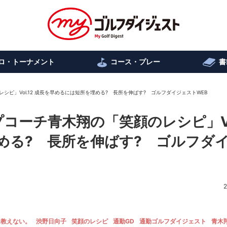
ロ・トーナメント
コース・プレー
書
ピ」Vol.12 成長を早めるには短所を埋める? 長所を伸ばす? ゴルフダイジェストWEB
コーチ青木翔の「笑顔のレシピ」Vol
める? 長所を伸ばす? ゴルフダ
2
は教えない。
渋野日向子
笑顔のレシピ
通勤GD
通勤ゴルフダイジェスト
青木