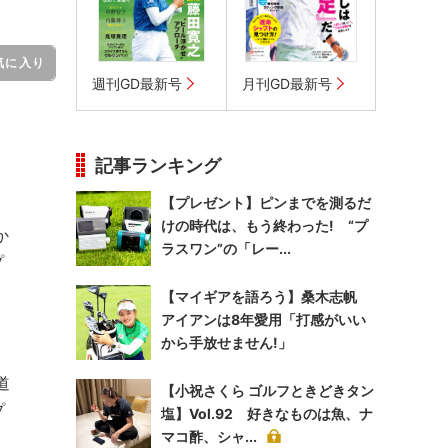
気に入り
週刊GD最新号
月刊GD最新号
記事ランキング
【プレゼント】ピンまでを測るだ
けの時代は、もう終わった! “プ
か
ラスワン”の「レー...
プ
【マイギアを語ろう】桑木志帆
アイアンは8年愛用「打感がいい
から手放せません!」
道
【小祝さくら ゴルフときどきタン
プ
塩】Vol.92 好きなものは魚、ナ
マコ酢、シャ...