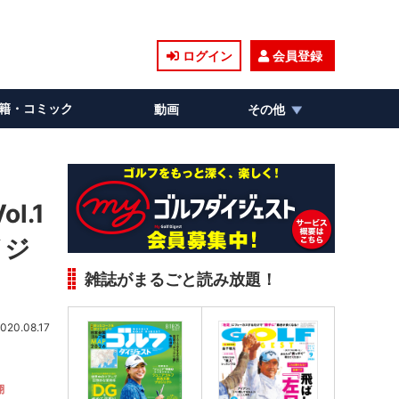
ログイン
会員登録
籍・コミック
動画
その他
.1
イジ
雑誌がまるごと読み放題！
020.08.17
翔