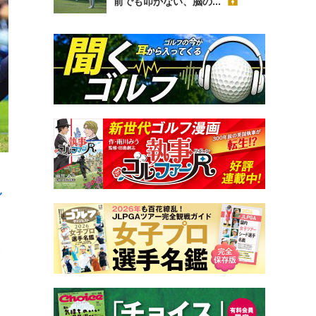
前でも叩かない、脳の...
し