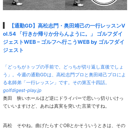
【通勤GD】高松志門・奥田靖己の一行レッスンV
ol.54 「行きか帰りか分らんように。」 ゴルフダイ
ジェストWEB – ゴルフへ行こうWEB by ゴルフダイ
ジェスト
「どっちがトップの手前で、どっちが切り返し直後でしょ
う」。今週の通勤GDは、高松志門プロと奥田靖己プロによ
る名師弟「一行レッスン」です。その第五十四話。
golfdigest-play.jp
奥田
狭いホールほど逆にドライバーで思いっ切りいけっ
ていいますけど、あれは真実を突いた言菜ですね。
高松
そやね。曲げたらすぐOBとかそういうときは、その