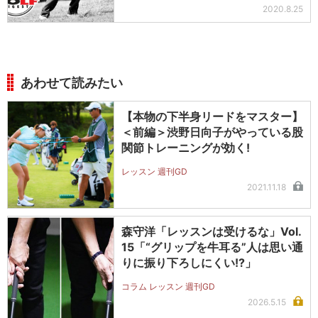
2020.8.25
あわせて読みたい
【本物の下半身リードをマスター】
＜前編＞渋野日向子がやっている股
関節トレーニングが効く!
レッスン 週刊GD
2021.11.18
森守洋「レッスンは受けるな」Vol.
15「“グリップを牛耳る”人は思い通
りに振り下ろしにくい!?」
コラム レッスン 週刊GD
2026.5.15