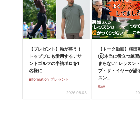
【プレゼント】軸が整う！
【トーク動画】横田
トッププロも愛用するデサ
⑥本当に役立つ練習
ントゴルフの半袖ポロを1
まらない” レッスン
名様に
ブ・ザ・イヤーが語
スン…
information
プレゼント
動画
2026.08.08
20