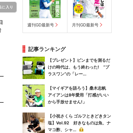
気に入り
日
週刊GD最新号
月刊GD最新号
者
記事ランキング
【プレゼント】ピンまでを測るだ
けの時代は、もう終わった! “プ
ラスワン”の「レー...
【マイギアを語ろう】桑木志帆
アイアンは8年愛用「打感がいい
から手放せません!」
【小祝さくら ゴルフときどきタン
塩】Vol.92 好きなものは魚、ナ
マコ酢、シャ...