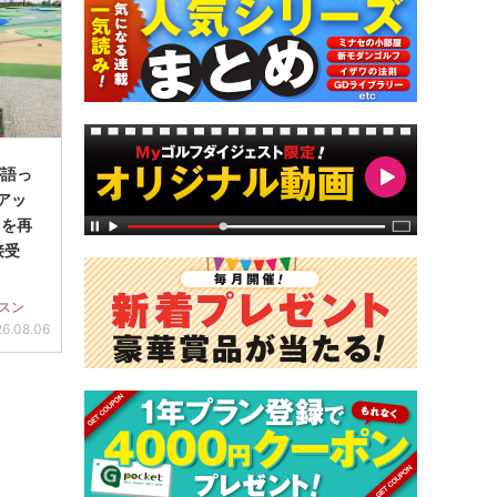
が語っ
アッ
」を再
接受
スン
6.08.06