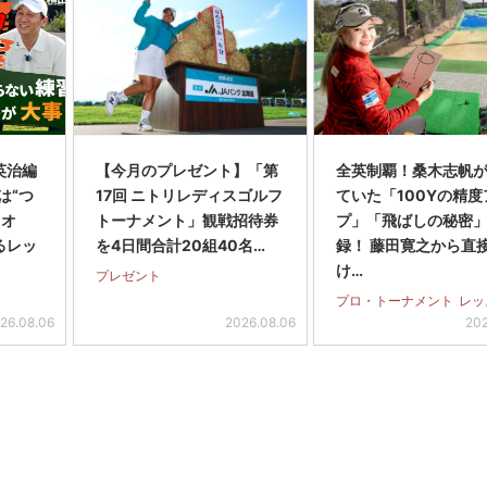
英治編
【今月のプレゼント】「第
全英制覇！桑木志帆
は“つ
17回 ニトリレディスゴルフ
ていた「100Yの精度
・オ
トーナメント」観戦招待券
プ」「飛ばしの秘密
るレッ
を4日間合計20組40名…
録！ 藤田寛之から直
け…
プレゼント
プロ・トーナメント
レッ
26.08.06
2026.08.06
202