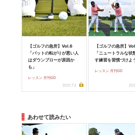
【ゴルフの急所】Vol.6
【ゴルフの急所】Vol.
「パットの転がりが悪い人
「ニュートラルな状
はダウンブローが原因か
す練習を習慣づけよ
も」
レッスン 月刊GD
レッスン 月刊GD
2021.7.2
202
あわせて読みたい