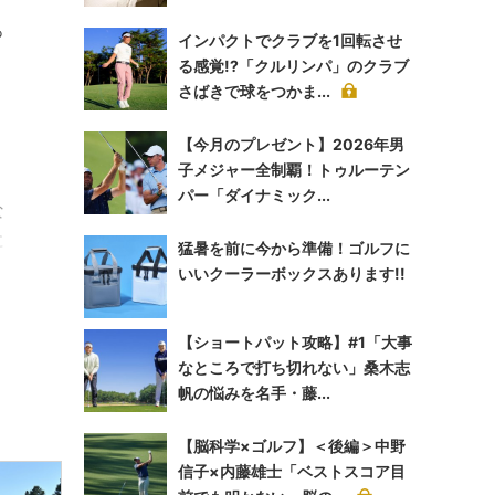
っ
インパクトでクラブを1回転させ
る感覚!?「クルリンパ」のクラブ
さばきで球をつかま...
。
【今月のプレゼント】2026年男
子メジャー全制覇！トゥルーテン
パー「ダイナミック...
な
に
猛暑を前に今から準備！ゴルフに
いいクーラーボックスあります!!
【ショートパット攻略】#1「大事
なところで打ち切れない」桑木志
帆の悩みを名手・藤...
【脳科学×ゴルフ】＜後編＞中野
信子×内藤雄士「ベストスコア目