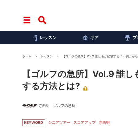
レッスン
ギア
プ
ホーム
レッスン
【ゴルフの急所】Vol.9 誰しもが経験する「不調」か
【ゴルフの急所】Vol.9 
する方法とは?
寺西明「ゴルフの急所」
KEYWORD
シニアツアー
スコアアップ
寺西明