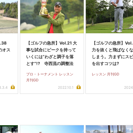
.38
【ゴルフの急所】Vol.21 大
【ゴルフの急所】Vol
つのオス
事な試合にピークを持って
力を抜くと飛ばなく
いくには“わざと調子を落
しまう。力まずにス
とす”!? 寺西流の調整法
を出すコツは?
プロ・トーナメント レッスン
レッスン 月刊GD
月刊GD
4.3.4
2022.10.1
2024