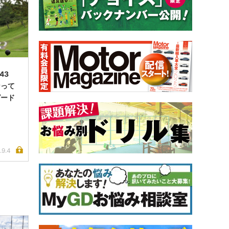
.43
なって
ピード
.9.4