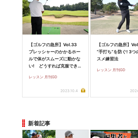
【ゴルフの急所】Vol.33
【ゴルフの急所】Vol
プレッシャーのかかるホー
“手打ち”を防ぐ! 3
ルで体がスムーズに動かな
スメ練習法
い! どうすれば克服でき
レッスン 月刊GD
る?
レッスン 月刊GD
2023.10.4
202
新着記事