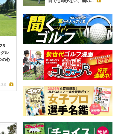
前でも叩かない、脳の...
25
ングル
つの心
.2.9