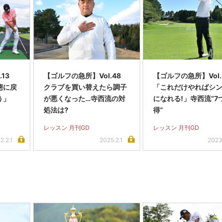
13
【ゴルフの急所】Vol.48
【ゴルフの急所】Vol.
態に戻
クラブを買い替えたら調子
「これだけやればシ
う」
が悪くなった…寺西流の対
になれる!」寺西流“7
処法は?
得”
レッスン 月刊GD
レッスン 月刊GD
2.2.1
2025.2.1
2023