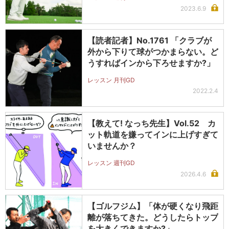
2023.6.9
【読者記者】No.1761 「クラブが
外から下りて球がつかまらない。ど
うすればインから下ろせますか?」
レッスン 月刊GD
2022.2.4
【教えて! なっち先生】Vol.52 カ
ット軌道を嫌ってインに上げすぎて
いませんか？
レッスン 週刊GD
2026.4.6
【ゴルフジム】「体が硬くなり飛距
離が落ちてきた。どうしたらトップ
を大きくできますか?」