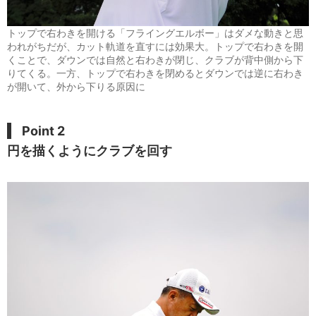
トップで右わきを開ける「フライングエルボー」はダメな動きと思
われがちだが、カット軌道を直すには効果大。トップで右わきを開
くことで、ダウンでは自然と右わきが閉じ、クラブが背中側から下
りてくる。一方、トップで右わきを閉めるとダウンでは逆に右わき
が開いて、外から下りる原因に
Point 2
円を描くようにクラブを回す