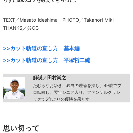
ろすためのコツを教えてもらった。
TEXT／Masato Ideshima PHOTO／Takanori Miki
THANKS／呉CC
>>カット軌道の直し方 基本編
>>カット軌道の直し方 平塚哲二編
解説／田村尚之
たむらなおゆき。独自の理論を持ち、49歳でプ
ロ転向し、翌年シニア入り。ファンケルクラシ
ックで5年ぶりの優勝を果たす
思い切って