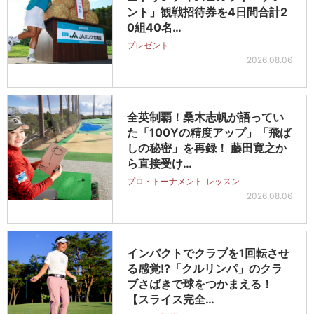
ント」観戦招待券を4日間合計2
0組40名…
プレゼント
2026.08.06
全英制覇！桑木志帆が語ってい
た「100Yの精度アップ」「飛ば
しの秘密」を再録！ 藤田寛之か
ら直接受け…
プロ・トーナメント
レッスン
2026.08.06
インパクトでクラブを1回転させ
る感覚!?「クルリンパ」のクラ
ブさばきで球をつかまえる！
【スライス完全…