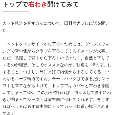
トップで
右わき
開けてみて
カット軌道を直す方法について、田村尚之プロに話を聞い
た。
「ヘッドをインサイドから下ろすためには、ダウンスウィ
ングで背中側からクラブを下ろしてくるイメージが大事。
ただ、意識して背中から下ろすのではなく、自然と下りて
くるのが理想。そこでオススメなのが、軌道を『8の字』に
すること。つまり、外に上げて内側から下ろしてくる、い
わゆるループ軌道ですね。テークバックはできるだけシャ
フトを立てながら上げて、トップではガバッと右わきを開
いてしまってOK。この形が作れれば、切り返しで勝手にわ
きが閉まってシャフトは背中側に倒れてくれます。そうす
ればヘッドは必ず背中側に下りてカット軌道が矯正されま
すよ」