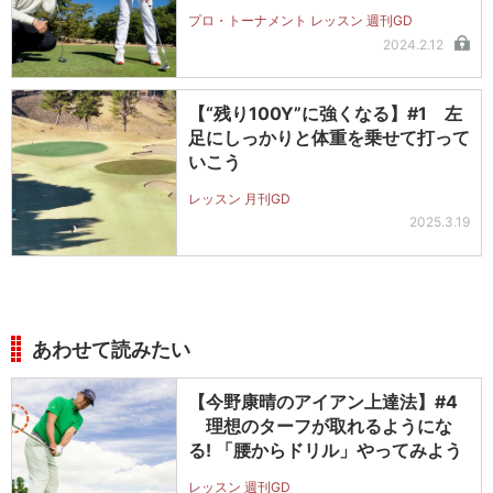
プロ・トーナメント レッスン 週刊GD
2024.2.12
【“残り100Y”に強くなる】#1 左
足にしっかりと体重を乗せて打って
いこう
レッスン 月刊GD
2025.3.19
あわせて読みたい
【今野康晴のアイアン上達法】#4
理想のターフが取れるようにな
る! 「腰からドリル」やってみよう
レッスン 週刊GD