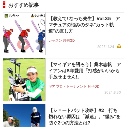
おすすめ記事
【教えて! なっち先生】Vol.35 ア
マチュアの悩みのタネ“カット軌
道”の直し方
レッスン 週刊GD
2025.11.24
【マイギアを語ろう】桑木志帆 ア
イアンは8年愛用「打感がいいから
手放せません!」
ギア プロ・トーナメント 月刊GD
2024.8.30
【ショートパット攻略】#2 打ち
切れない原因は「減速」。“緩み”を
防ぐ2つの方法とは?