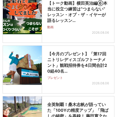
【トーク動画】横田英治編⑥本
当に役立つ練習は“つまらない”
レッスン・オブ・ザ・イヤーが
語るレッスン…
動画
2026.08.06
【今月のプレゼント】「第17回
ニトリレディスゴルフトーナメ
ント」観戦招待券を4日間合計2
0組40名…
プレゼント
2026.08.06
全英制覇！桑木志帆が語ってい
た「100Yの精度アップ」「飛ば
しの秘密」を再録！ 藤田寛之か