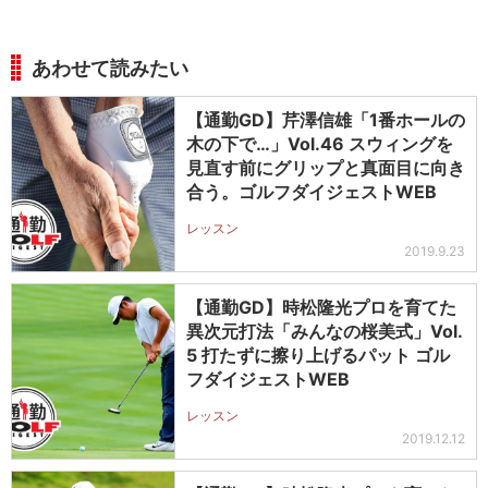
あわせて読みたい
【通勤GD】芹澤信雄「1番ホールの
木の下で…」Vol.46 スウィングを
見直す前にグリップと真面目に向き
合う。ゴルフダイジェストWEB
レッスン
2019.9.23
【通勤GD】時松隆光プロを育てた
異次元打法「みんなの桜美式」Vol.
5 打たずに擦り上げるパット ゴル
フダイジェストWEB
レッスン
2019.12.12