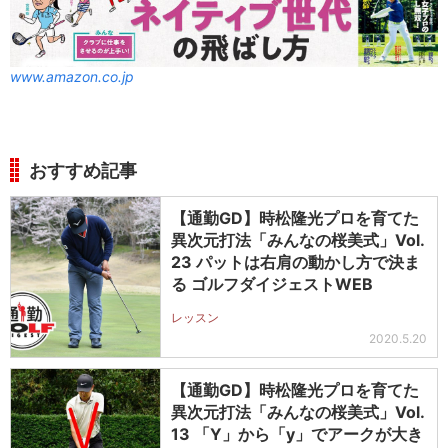
www.amazon.co.jp
おすすめ記事
【通勤GD】時松隆光プロを育てた
異次元打法「みんなの桜美式」Vol.
23 パットは右肩の動かし方で決ま
る ゴルフダイジェストWEB
レッスン
2020.5.20
【通勤GD】時松隆光プロを育てた
異次元打法「みんなの桜美式」Vol.
13 「Y」から「y」でアークが大き