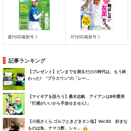
週刊GD最新号
月刊GD最新号
記事ランキング
【プレゼント】ピンまでを測るだけの時代は、もう終
わった! “プラスワン”の「レー...
【マイギアを語ろう】桑木志帆 アイアンは8年愛用
「打感がいいから手放せません!」
【小祝さくら ゴルフときどきタン塩】Vol.92 好きな
ものは魚、ナマコ酢、シャ...