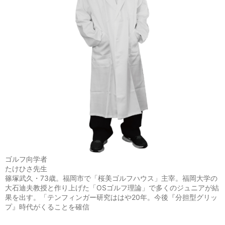
ゴルフ向学者
たけひさ先生
篠塚武久・73歳。福岡市で「桜美ゴルフハウス」主宰。福岡大学の
大石迪夫教授と作り上げた「OSゴルフ理論」で多くのジュニアが結
果を出す。「テンフィンガー研究ははや20年。今後『分担型グリッ
プ』時代がくることを確信