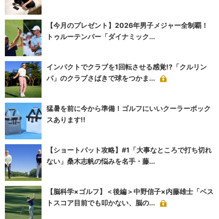
【今月のプレゼント】2026年男子メジャー全制覇！
トゥルーテンパー「ダイナミック...
インパクトでクラブを1回転させる感覚!?「クルリン
パ」のクラブさばきで球をつかま...
猛暑を前に今から準備！ゴルフにいいクーラーボック
スあります!!
【ショートパット攻略】#1「大事なところで打ち切れ
ない」桑木志帆の悩みを名手・藤...
【脳科学×ゴルフ】＜後編＞中野信子×内藤雄士「ベス
トスコア目前でも叩かない、脳の...