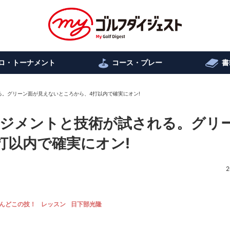
ロ・トーナメント
コース・プレー
書
。グリーン面が見えないところから、4打以内で確実にオン!
ジメントと技術が試される。グリ
打以内で確実にオン!
2
んどこの技！
レッスン
日下部光隆