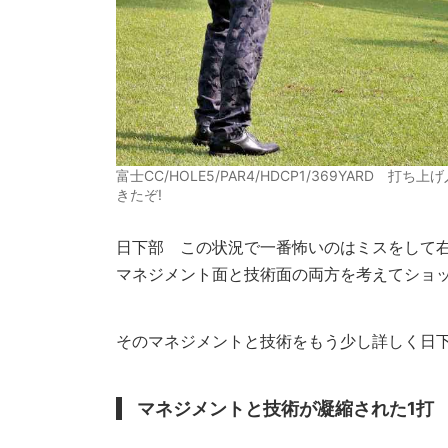
富士CC/HOLE5/PAR4/HDCP1/369YARD
きたぞ!
日下部
この状況で一番怖いのはミスをして右
マネジメント面と技術面の両方を考えてショ
そのマネジメントと技術をもう少し詳しく日
マネジメントと技術が凝縮された1打