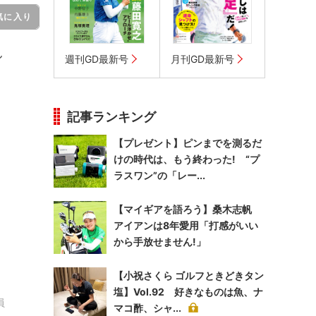
気に入り
ん
週刊GD最新号
月刊GD最新号
記事ランキング
【プレゼント】ピンまでを測るだ
けの時代は、もう終わった! “プ
ラスワン”の「レー...
【マイギアを語ろう】桑木志帆
アイアンは8年愛用「打感がいい
から手放せません!」
【小祝さくら ゴルフときどきタン
塩】Vol.92 好きなものは魚、ナ
員
マコ酢、シャ...