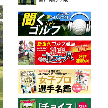
屋!? 男性アマ140...