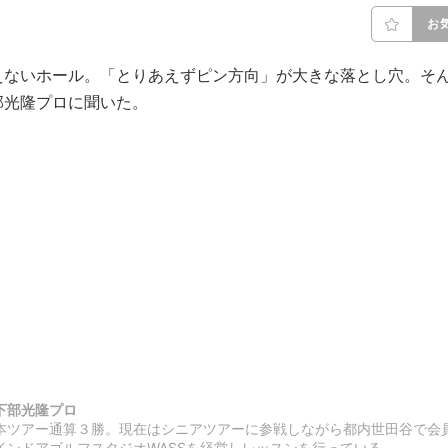
お
えないホール。「とりあえずピン方向」が大きな落とし穴。そ
部光隆プロに聞いた。
下部光隆プロ
本ツアー通算３勝。現在はシニアツアーに参戦しながら都内世田谷で会
インドアゴルフスタジオWASSを経営しレッスンを行っている