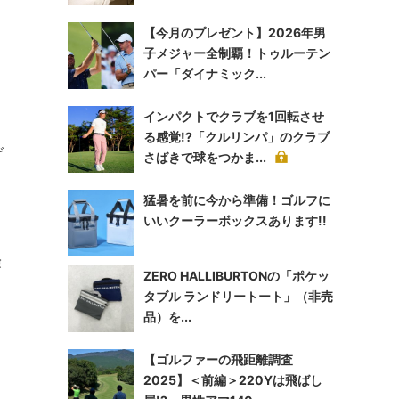
【今月のプレゼント】2026年男
子メジャー全制覇！トゥルーテン
パー「ダイナミック...
インパクトでクラブを1回転させ
る感覚!?「クルリンパ」のクラブ
げ
さばきで球をつかま...
猛暑を前に今から準備！ゴルフに
いいクーラーボックスあります!!
険
ZERO HALLIBURTONの「ポケッ
タブル ランドリートート」（非売
品）を...
う
【ゴルファーの飛距離調査
2025】＜前編＞220Yは飛ばし