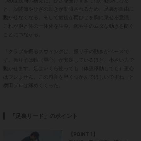
つめは腰高の構えだ。ひざを曲げすぎて低い姿勢になる
と、股関節やひざの動きが制限されるため、足裏が自由に
動かせなくなる。そして最後が両ひじを胸に乗せる意識。
これが腕と体の一体化を生み、腕や手のムダな動きを防ぐ
ことにつながる。
「クラブを振るスウィングは、振り子の動きがベースで
す。振り子は軸（重心）が安定しているほど、小さい力で
動かせます。足はいくら使っても（体重移動しても）重心
はブレません。この感覚を早くつかんでほしいですね」と
横田プロは締めくくった。
「足裏リード」のポイント
【POINT 1】