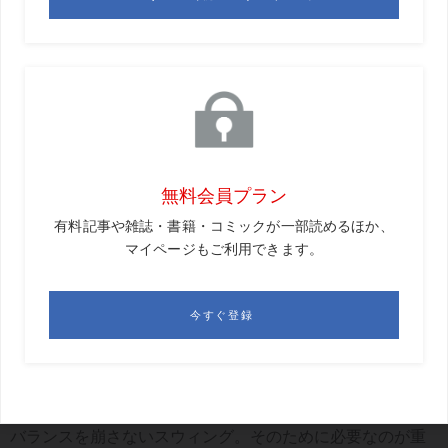
スタートダッシュにつながるわけだが、重心をわざと移動
させ“転びそうになる力”を推進力に変えているのだ。
「野球のバッティングやハンマー投げなど、道具を使うス
ポーツでは、道具の重さによる遠心力に対してバランスを
取る必要があり、そこに重心キープ（コントロール）が生
まれます。ゴルフのスウィングも同じなんです。積極的に
体重を移動させながら、重心を体のセンターに保つこと
が、ゴルフには求められるのです」
横田プロは、ゴルフの基本をこう定義する。
「コースの中でいかにバランスを崩さず、クラブを振れる
か。そしていかに効率よく、ボールにエネルギーを伝えら
れるか、です」
バランスを崩さないスウィング。そのために必要なのが重