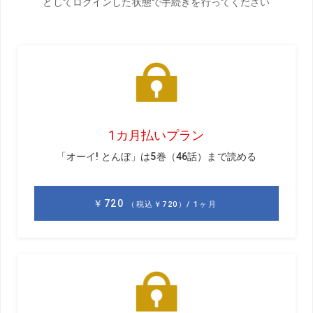
体重移動はレッスンの定番ワード。だが、その中身を理解
している人はどれくらいいるだろうか?「体重移動と重心移
動は別物。多くのアマチュアはそれを混同している」とス
ウィング理論に詳しいプロは語る。さて、その真意とは?
解説／横田英治
ツアー経験に基づく、理論的なアドバイスには
定評がある。ドライバーからパターまで試打経
験も豊富で最新のスウィング理論にも精通。女
子プロの岸部桃子を指導している
体重移動はOK
重心移動はNG