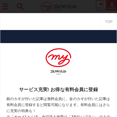
ログイン
会員登録
ホーム
レッスン
体重移動は使っても「重心」は動かさない! ポイントは「足裏リー
ド」
体重移動は使っても「重心」は動
かさない! ポイントは「足裏リー
ド」
2021.08.30
週刊ゴルフダイジェスト
KEYWORD
ジョーダン・スピース
ドライバー
体重移動
手打ち防止
横田英治
重心移動
お気に入り