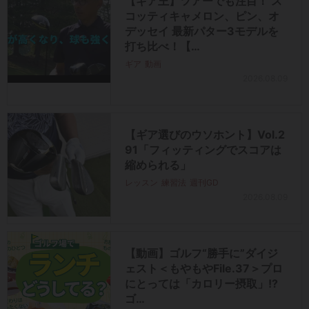
【ギア王】ツアーでも注目！ ス
コッティキャメロン、ピン、オ
デッセイ 最新パター3モデルを
打ち比べ！【…
ギア
動画
2026.08.09
【ギア選びのウソホント】Vol.2
91「フィッティングでスコアは
縮められる」
レッスン
練習法
週刊GD
2026.08.09
【動画】ゴルフ“勝手に”ダイジ
ェスト＜もやもやFile.37＞プロ
にとっては「カロリー摂取」!?
ゴ…