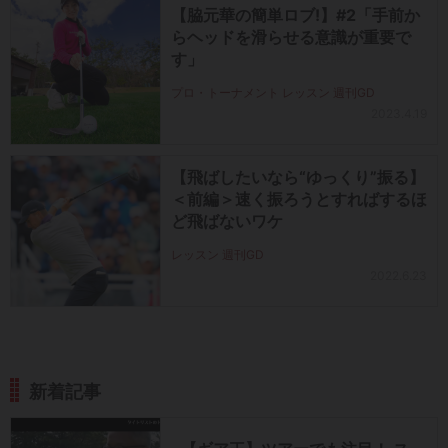
【脇元華の簡単ロブ!】#2「手前か
らヘッドを滑らせる意識が重要で
す」
プロ・トーナメント レッスン 週刊GD
2023.4.19
【飛ばしたいなら“ゆっくり”振る】
＜前編＞速く振ろうとすればするほ
ど飛ばないワケ
レッスン 週刊GD
2022.6.23
新着記事