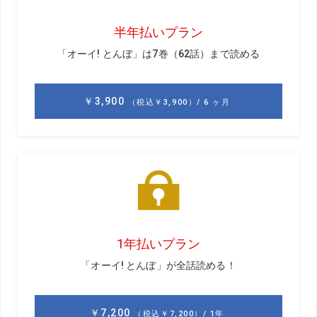
体重移動はゴルフに限らず、どんなスポーツにも不可欠な
もの。ですが、体重移動はしても重心移動はダメなんで
す」とはスウィング理論に詳しい横田英治プロだ。
野球のピッチングで考えてみよう。右投げの投手が振りか
ぶる。右足1本で立っているときの体重比は右足100：左足
0。だが、重心がどこにあるかといえば、「センターです。
右足体重であっても右足に重心があるわけではありませ
ん。なぜなら右に重心移動してしまえばバランスを失い、
転んでしまうからです。アマチュアは、体重移動と重心移
動を同じだと思っている人が多いのですが、実は別物なの
です」
重心はまったく移動しないわけではない。たとえば陸上競
技の100m走は転びそうになるようにスタートする。それが