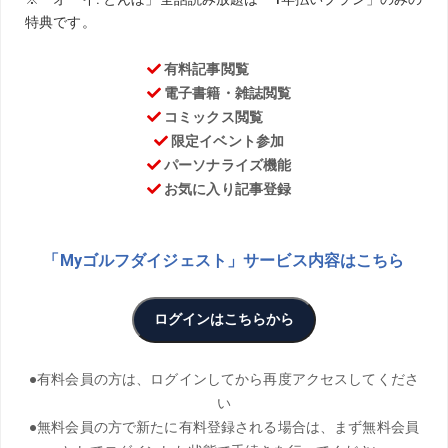
TEXT／Kenji Oba
PHOTO／Tsukasa Kobayashi、Blue Sky Photos、Tadashi
Anezaki
THANKS／アコーディア・ガーデン志津