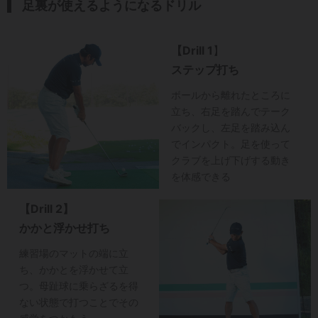
足裏が使えるようになるドリル
【Drill 1
】
ステップ打ち
ボールから離れたところに
立ち、右足を踏んでテーク
バックし、左足を踏み込ん
でインパクト。足を使って
クラブを上げ下げする動き
を体感できる
【Drill 2】
かかと浮かせ打ち
練習場のマットの端に立
ち、かかとを浮かせて立
つ。母趾球に乗らざるを得
ない状態で打つことでその