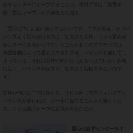
心をセンターにキープすることだ。横田プロは「体重移
動・重心キープ」が大前提だと語る。
「重心は“軸”と言い換えてもいいです。コマが高速、かつバ
ランスよく回り続けるのは、軸である芯棒、つまり重心が
センターにあるからです。ところが多くのアマチュアは、
体重移動によって重心まで移動させ、バランスを崩してし
まっている。それは芯棒が傾いた（あるいはズレた）状態
に近く、バランスが保てず、効率よく回転できないので
す」
芯棒が傾けばコマは倒れる。それと同じでスウィングでも
バランスが崩れれば、ボールに当てることさえ難しくな
る。まずは重心キープの意識が大切なのだ。
重心は必ずセンターをキ