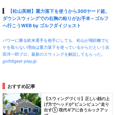
【松山英樹】重力落下を使うから300ヤード超。
ダウンスウィングでの右胸の粘りがお手本 – ゴルフ
へ行こうWEB by ゴルフダイジェスト
パワーに勝る欧米選手を相手にしても、松山が飛距離でヒ
ケを取らない理由は重力落下を使っているからだという吉
田洋一郎プロ。最新のスウィングを解説してもらった。
golfdigest-play.jp
おすすめ記事
【スウィングづくり】正しい顔の上
げ方でヘッドが“ビュンビュン”走り
出す① 現代ギアに合うルックアッ