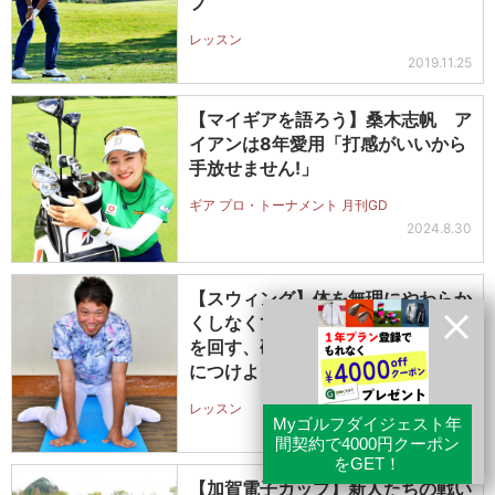
プ
レッスン
2019.11.25
【マイギアを語ろう】桑木志帆 ア
イアンは8年愛用「打感がいいから
手放せません!」
ギア プロ・トーナメント 月刊GD
2024.8.30
【スウィング】体を無理にやわらか
くしなくていい。 “クルン”っと体
を回す、硬い人専用スウィングを身
につけよう!
レッスン
2020.5.6
【加賀電子カップ】新人たちの戦い