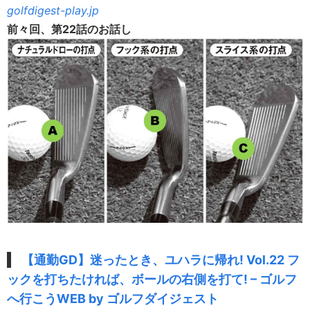
golfdigest-play.jp
前々回、第22話のお話し
【通勤GD】迷ったとき、ユハラに帰れ! Vol.22 フ
ックを打ちたければ、ボールの右側を打て! – ゴルフ
へ行こうWEB by ゴルフダイジェスト