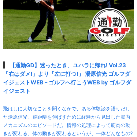
【通勤GD】迷ったとき、ユハラに帰れ! Vol.23
「右はダメ!」より「左に打つ!」 湯原信光 ゴルフダ
イジェストWEB – ゴルフへ行こうWEB by ゴルフダ
イジェスト
飛はしに大切なことを聞くなかで、ある体験談を語りだし
た湯原信光。飛距離を伸ばすために経験から見出した脳内
メカニズムのエピソードだ。情報の処理によって筋肉の動
きが変わる、体の動きが変わるというが、一体どんなもの?