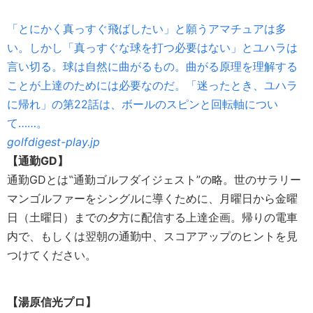
「とにかく真っすぐ飛ばしたい」と願うアマチュアは多
い。しかし「真っすぐな球を打つ必要はない」とユハラは
言い切る。球は自然に曲がるもの。曲がる原理を理解する
ことが上達のためには必要なのだ。「迷ったとき、ユハラ
に帰れ」の第22話は、ボールのスピンと回転軸につい
て……。
golfdigest-play.jp
【通勤GD】
通勤GDとは‟通勤ゴルフダイジェスト”の略。世のサラリー
マンゴルファーをシングルに導くために、月曜日から金曜
日（土曜日）までの夕方に配信する上達企画。帰りの電車
内で、もしくは翌朝の通勤中、スコアアップのヒントを見
つけてください。
【湯原信光プロ】