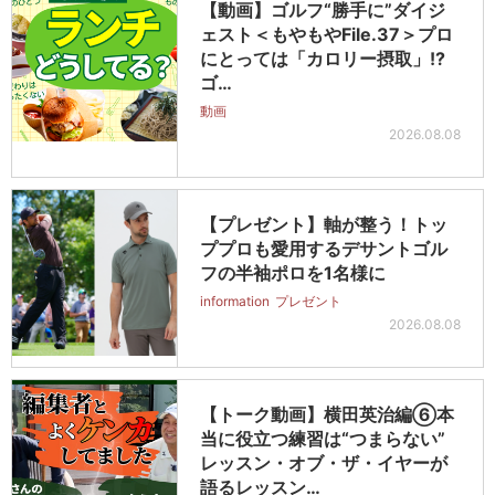
【動画】ゴルフ“勝手に”ダイジ
ェスト＜もやもやFile.37＞プロ
にとっては「カロリー摂取」!?
ゴ…
動画
2026.08.08
【プレゼント】軸が整う！トッ
ププロも愛用するデサントゴル
フの半袖ポロを1名様に
information
プレゼント
2026.08.08
【トーク動画】横田英治編⑥本
当に役立つ練習は“つまらない”
レッスン・オブ・ザ・イヤーが
語るレッスン…