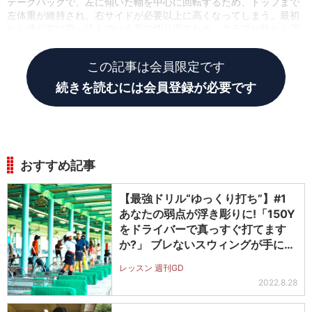
テークバックで、左に傾いた軸を中心に回転するため、トップまで
左体重が維持され、右サイドが必要以上に高くなってしまう。最初
から体が左に突っ込んでいる形で切り返すため、クラブが外から下
りやすい
この記事は会員限定です
続きを読むには会員登録が必要です
おすすめ記事
【最強ドリル“ゆっくり打ち”】#1
あなたの弱点が浮き彫りに!「150Y
をドライバーで真っすぐ打てます
か?」 ブレないスウィングが手に入
る!
レッスン 週刊GD
2022.8.28