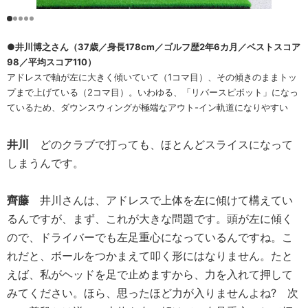
●井川博之さん（37歳／身長178cm／ゴルフ歴2年6カ月／ベストスコア
98／平均スコア110）
アドレスで軸が左に大きく傾いていて（1コマ目）、その傾きのままトッ
プまで上げている（2コマ目）。いわゆる、「リバースピボット」になっ
ているため、ダウンスウィングが極端なアウト-イン軌道になりやすい
井川
どのクラブで打っても、ほとんどスライスになって
しまうんです。
齊藤
井川さんは、アドレスで上体を左に傾けて構えてい
るんですが、まず、これが大きな問題です。頭が左に傾く
ので、ドライバーでも左足重心になっているんですね。こ
れだと、ボールをつかまえて叩く形にはなりません。たと
えば、私がヘッドを足で止めますから、力を入れて押して
みてください。ほら、思ったほど力が入りませんよね? 次