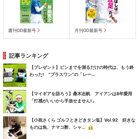
週刊GD最新号
月刊GD最新号
記事ランキング
【プレゼント】ピンまでを測るだけの時代は、もう終
わった! “プラスワン”の「レー...
【マイギアを語ろう】桑木志帆 アイアンは8年愛用
「打感がいいから手放せません!」
【小祝さくら ゴルフときどきタン塩】Vol.92 好きな
ものは魚、ナマコ酢、シャ...