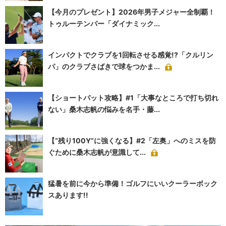
【今月のプレゼント】2026年男子メジャー全制覇！
トゥルーテンパー「ダイナミック...
インパクトでクラブを1回転させる感覚!?「クルリン
パ」のクラブさばきで球をつかま...
【ショートパット攻略】#1「大事なところで打ち切れ
ない」桑木志帆の悩みを名手・藤...
【“残り100Y”に強くなる】#2「左奥」へのミスを防
ぐために桑木志帆が意識して...
猛暑を前に今から準備！ゴルフにいいクーラーボック
スあります!!