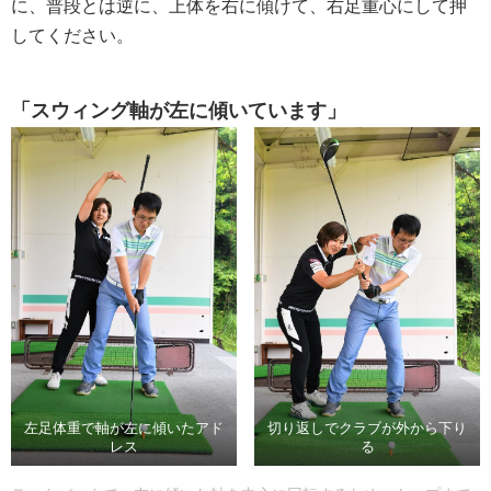
に、普段とは逆に、上体を右に傾けて、右足重心にして押
してください。
「スウィング軸が左に傾いています」
左足体重で軸が左に傾いたアド
切り返しでクラブが外から下り
レス
る