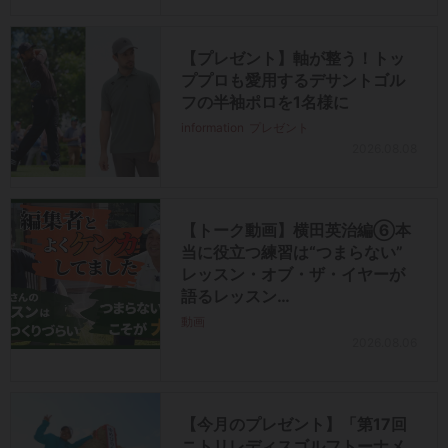
【プレゼント】軸が整う！トッ
ププロも愛用するデサントゴル
フの半袖ポロを1名様に
information
プレゼント
2026.08.08
【トーク動画】横田英治編⑥本
当に役立つ練習は“つまらない”
レッスン・オブ・ザ・イヤーが
語るレッスン…
動画
2026.08.06
【今月のプレゼント】「第17回
ニトリレディスゴルフトーナメ