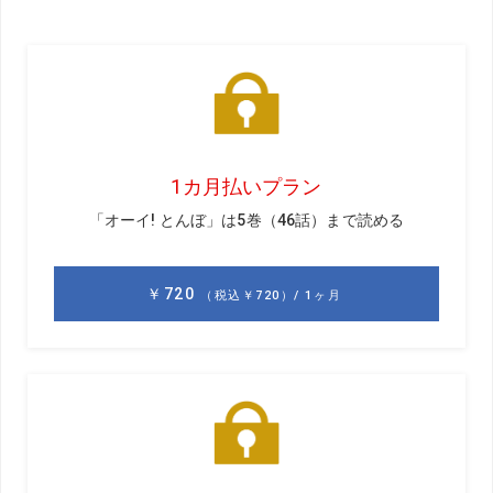
てやまないのが、倍以上年の離れたフィル・ミケルソン。
50歳を超えてなお進化し続けるミケルソンのスウィングの
凄さを星野陸也が語る!
解説／星野陸也
ほしのりくや。1996年生まれ、茨城県出身。
高校生のころにミケルソンのスウィングを見て
感銘を受け、研究し続ける。現在賞金ランク1
位
体主体ではなくクラブ主体で飛ばす
僕はミケルソンが好きすぎるので、話し出したらいくら時
間があっても足りません（笑）。なので今回は、スウィン