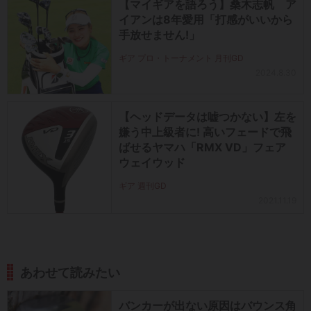
【マイギアを語ろう】桑木志帆 ア
イアンは8年愛用「打感がいいから
手放せません!」
ギア プロ・トーナメント 月刊GD
2024.8.30
【ヘッドデータは嘘つかない】左を
嫌う中上級者に! 高いフェードで飛
ばせるヤマハ「RMX VD」フェア
ウェイウッド
ギア 週刊GD
2021.11.19
あわせて読みたい
バンカーが出ない原因はバウンス角