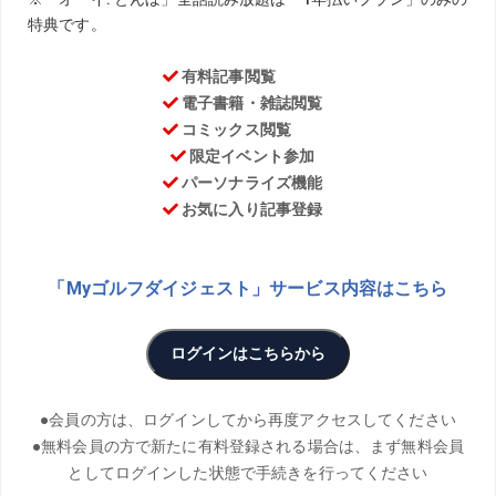
PHOTO／Blue Sky Photos、Tadashi Anezaki ILLUST／
Yuki Kitazawa
賞金ランキングトップをひた走る星野陸也（25）が敬愛し