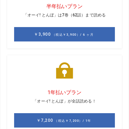
グについてお話ししますね。
50歳を過ぎても300ヤードを超えるなんて凄い! この年齢で
飛ばせるのは“クラブに仕事をさせて”振っているから。シャ
フトのしなりを生かし、体への負担が少ないスウィングで
す。
僕が思う一番の特徴は、手首の柔らかさ。手首を柔らかく
使うと、シャフトが素直にしなってくれるので、クラブ全
体の運動量を上げることができます。一見、オーバースウ
ィングに見えるのも手首を柔らかく使い、しなりがトップ
から切り返しで最大になった結果だと僕は思います。これ
により、ヘッドの助走距離が長くなるので、ヘッド速度も
上がりやすいんです。
また、ローテーションを積極的に使っているように見えま
すが、実際はシャフトがしなり戻ることで、自然とヘッド