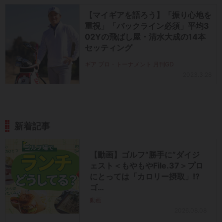
【マイギアを語ろう】「振り心地を
重視」「バックライン必須」平均3
02Yの飛ばし屋・清水大成の14本
セッティング
ギア プロ・トーナメント 月刊GD
2023.3.28
新着記事
【動画】ゴルフ“勝手に”ダイジ
ェスト＜もやもやFile.37＞プロ
にとっては「カロリー摂取」!?
ゴ…
動画
2026.08.08