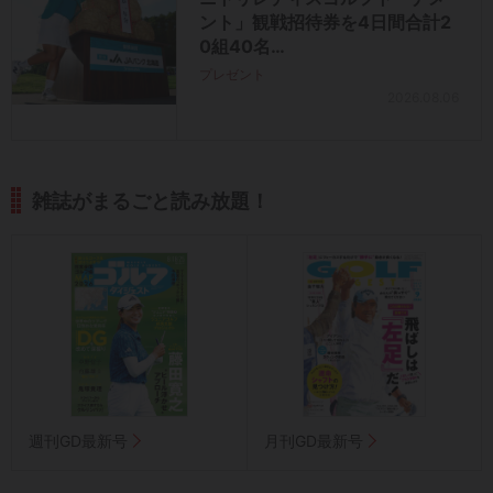
ント」観戦招待券を4日間合計2
0組40名…
プレゼント
2026.08.06
雑誌がまるごと読み放題！
週刊GD最新号
月刊GD最新号