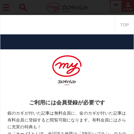
ログイン
会員登録
ホーム
レッスン
飛びの理由は「クラブに仕事をさせているから」。星野陸也が語
るミケルソンの本当の凄さ
飛びの理由は「クラブに仕事を
させているから」。星野陸也が語
るミケルソンの本当の凄さ
2021.06.23
プロ汁!ごっくん
KEYWORD
スウィング
ドライバー
フィル・ミケルソン
フェースローテーション
星野陸也
飛距離アップ
お気に入り