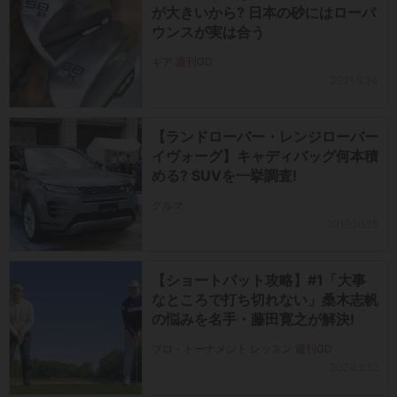
が大きいから? 日本の砂にはローバ
ウンスが実は合う
ギア 週刊GD
2021.5.24
【ランドローバー・レンジローバー
イヴォーグ】キャディバッグ何本積
める? SUVを一挙調査!
クルマ
2019.10.15
【ショートパット攻略】#1「大事
なところで打ち切れない」桑木志帆
の悩みを名手・藤田寛之が解決!
プロ・トーナメント レッスン 週刊GD
2024.2.12