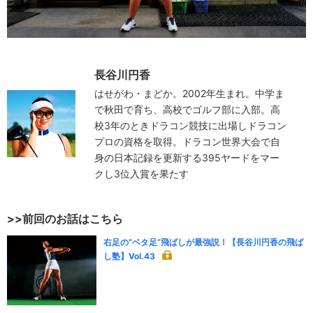
長谷川円香
はせがわ・まどか。2002年生まれ。中学ま
で秋田で育ち、高校でゴルフ部に入部。高
校3年のときドラコン競技に出場しドラコン
プロの資格を取得。ドラコン世界大会で自
身の日本記録を更新する395ヤードをマー
クし3位入賞を果たす
>>前回のお話はこちら
右足の“ベタ足”飛ばしが最強説！【長谷川円香の飛ば
し塾】Vol.43