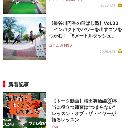
2026.7.11
【長谷川円香の飛ばし塾】Vol.33
インパクトでパワーを出すコツを
つかむ！「5メートルダッシュ」
コラム 週刊GD
2026.4.11
新着記事
【トーク動画】横田英治編⑥本
当に役立つ練習は“つまらない”
レッスン・オブ・ザ・イヤーが
語るレッスン…
動画