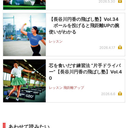
2026.5.30
【長谷川円香の飛ばし塾】Vol.34
ボールを投げると飛距離UPの腕
使いがわかる
レッスン
2026.4.17
芯を食いだす練習法 “片手ドライバ
ー”【長谷川円香の飛ばし塾】Vol.4
0
レッスン 飛距離アップ
2026.6.6
あわせて読みたい