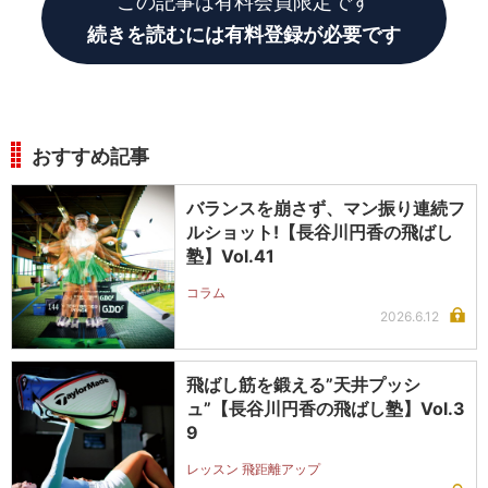
この記事は有料会員限定です
続きを読むには有料登録が必要です
おすすめ記事
バランスを崩さず、マン振り連続フ
ルショット!【長谷川円香の飛ばし
塾】Vol.41
コラム
2026.6.12
飛ばし筋を鍛える”天井プッシ
ュ”【長谷川円香の飛ばし塾】Vol.3
9
レッスン 飛距離アップ