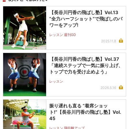
【長谷川円香の飛ばし塾】Vol.13
“全力ハーフショット”で飛ばしのパ
ワーをアップ!
レッスン 週刊GD
2025.11.8
【長谷川円香の飛ばし塾】Vol.37
「連続ステップで一気に振り上げ、
トップで力を受け止めよう」
レッスン
2026.5.16
振り遅れも直る “着席ショッ
ト!”【長谷川円香の飛ばし塾】Vol.
45
レッスン 飛距離アップ