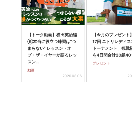
【トーク動画】横田英治編
【今月のプレゼント
⑥本当に役立つ練習は“つ
17回 ニトリレディ
まらない” レッスン・オ
トーナメント」観戦
ブ・ザ・イヤーが語るレッ
を4日間合計20組40
スン…
プレゼント
動画
2026.08.06
20