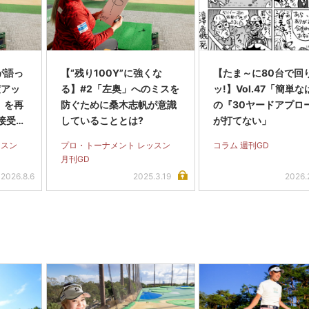
が語っ
【“残り100Y”に強くな
【たま～に80台で回
度アッ
る】#2「左奥」へのミスを
ッ!】Vol.47「簡単
」を再
防ぐために桑木志帆が意識
の『30ヤードアプロ
接受け
していることとは?
が打てない」
スも
ッスン
プロ・トーナメント レッスン
コラム 週刊GD
月刊GD
2026.8.6
2025.3.19
2026.