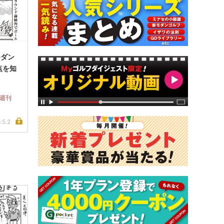
モダン
打点を知
 週刊
.5.2