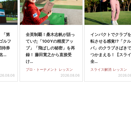
】「第
全英制覇！桑木志帆が語っ
インパクトでクラブを
スゴルフ
ていた「100Yの精度アッ
転させる感覚!?「ク
招待券
プ」「飛ばしの秘密」を再
パ」のクラブさばき
名…
録！ 藤田寛之から直接受
つかまえる！【スラ
け…
全…
プロ・トーナメント
レッスン
スライス解消
レッスン
26.08.06
2026.08.06
2026.0