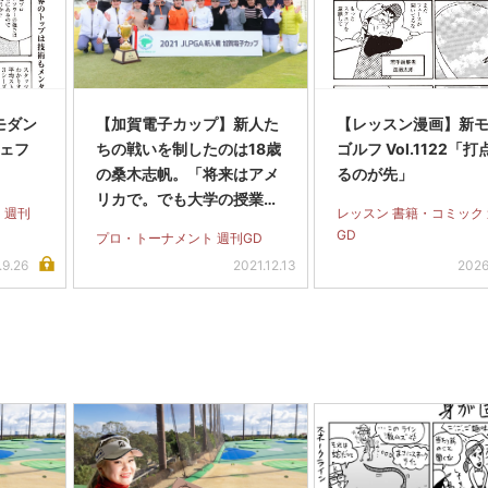
モダン
【加賀電子カップ】新人た
【レッスン漫画】新
シェフ
ちの戦いを制したのは18歳
ゴルフ Vol.1122「
の桑木志帆。「将来はアメ
るのが先」
リカで。でも大学の授業に
 週刊
レッスン 書籍・コミック
も出たい」
GD
プロ・トーナメント 週刊GD
.9.26
2021.12.13
2026