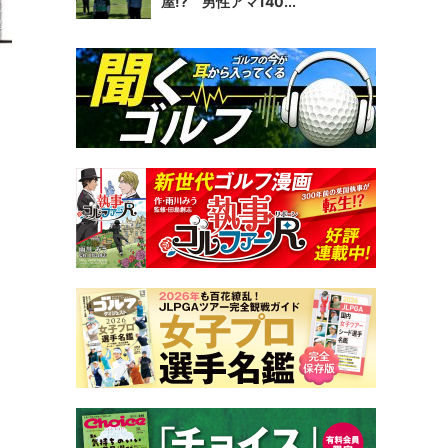
屋!? 男性アマ140...