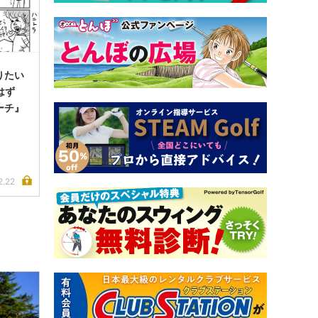
りたい
なはず
ーチ』
2.22