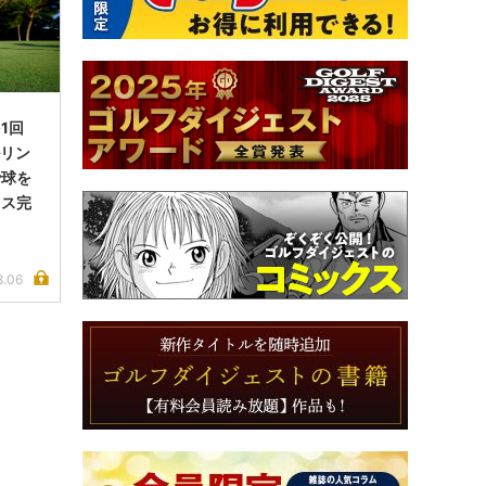
1回
ルリン
で球を
イス完
8.06