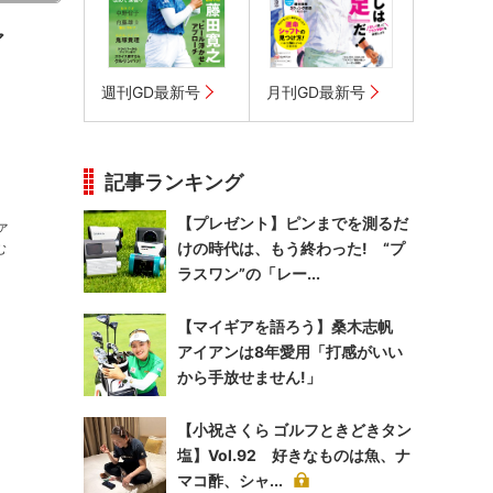
ア
週刊GD最新号
月刊GD最新号
記事ランキング
【プレゼント】ピンまでを測るだ
ァ
けの時代は、もう終わった! “プ
ラスワン”の「レー...
【マイギアを語ろう】桑木志帆
アイアンは8年愛用「打感がいい
から手放せません!」
【小祝さくら ゴルフときどきタン
塩】Vol.92 好きなものは魚、ナ
マコ酢、シャ...