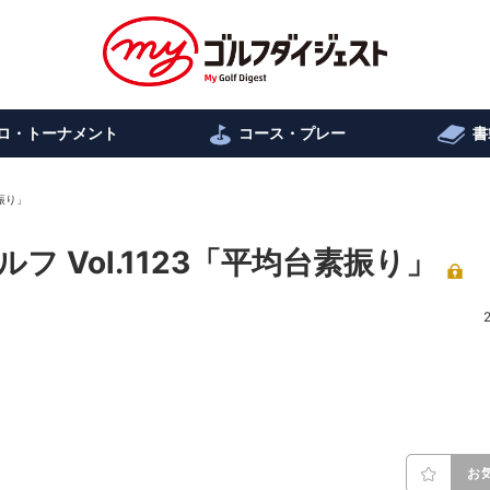
ロ・トーナメント
コース・プレー
書
振り」
 Vol.1123「平均台素振り」
お