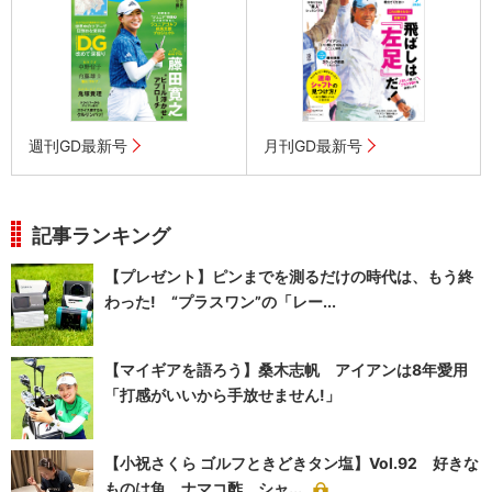
週刊GD最新号
月刊GD最新号
記事ランキング
【プレゼント】ピンまでを測るだけの時代は、もう終
わった! “プラスワン”の「レー...
【マイギアを語ろう】桑木志帆 アイアンは8年愛用
「打感がいいから手放せません!」
【小祝さくら ゴルフときどきタン塩】Vol.92 好きな
ものは魚、ナマコ酢、シャ...