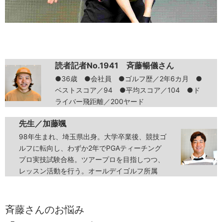
読者記者No.1941 斉藤暢儀さん
●36歳 ●会社員 ●ゴルフ歴／2年6カ月 ●
ベストスコア／94 ●平均スコア／104 ●ド
ライバー飛距離／200ヤード
先生／加藤颯
98年生まれ、埼玉県出身。大学卒業後、競技ゴ
ルフに転向し、わずか2年でPGAティーチング
プロ実技試験合格。ツアープロを目指しつつ、
レッスン活動を行う。オールデイゴルフ所属
斉藤さんのお悩み