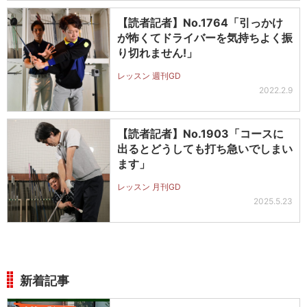
【読者記者】No.1764「引っかけ
が怖くてドライバーを気持ちよく振
り切れません!」
レッスン 週刊GD
2022.2.9
【読者記者】No.1903「コースに
出るとどうしても打ち急いでしまい
ます」
レッスン 月刊GD
2025.5.23
新着記事