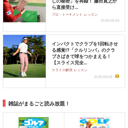
しの秘密」を再録！ 藤田寛之か
ら直接受け…
プロ・トーナメント
レッスン
2026.08.06
インパクトでクラブを1回転させ
る感覚!?「クルリンパ」のクラ
ブさばきで球をつかまえる！
【スライス完全…
スライス解消
レッスン
2026.08.06
雑誌がまるごと読み放題！