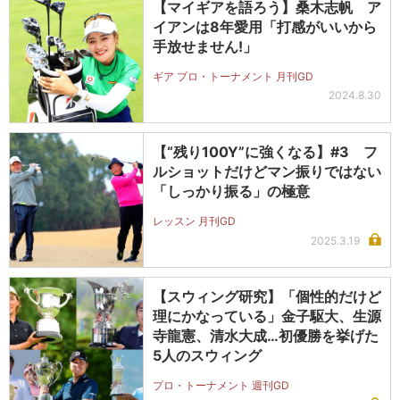
【マイギアを語ろう】桑木志帆 ア
イアンは8年愛用「打感がいいから
手放せません!」
ギア プロ・トーナメント 月刊GD
2024.8.30
【“残り100Y”に強くなる】#3 フ
ルショットだけどマン振りではない
「しっかり振る」の極意
レッスン 月刊GD
2025.3.19
【スウィング研究】「個性的だけど
理にかなっている」金子駆大、生源
寺龍憲、清水大成…初優勝を挙げた
5人のスウィング
プロ・トーナメント 週刊GD