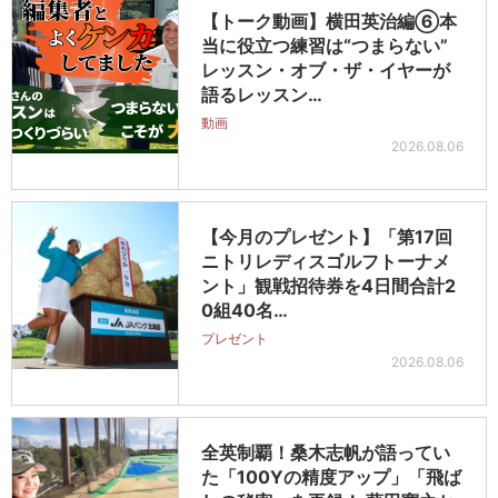
【トーク動画】横田英治編⑥本
当に役立つ練習は“つまらない”
レッスン・オブ・ザ・イヤーが
語るレッスン…
動画
2026.08.06
【今月のプレゼント】「第17回
ニトリレディスゴルフトーナメ
ント」観戦招待券を4日間合計2
0組40名…
プレゼント
2026.08.06
全英制覇！桑木志帆が語ってい
た「100Yの精度アップ」「飛ば