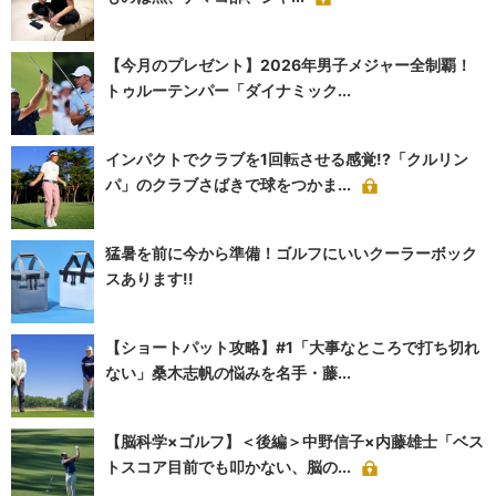
【今月のプレゼント】2026年男子メジャー全制覇！
トゥルーテンパー「ダイナミック...
インパクトでクラブを1回転させる感覚!?「クルリン
パ」のクラブさばきで球をつかま...
猛暑を前に今から準備！ゴルフにいいクーラーボック
スあります!!
【ショートパット攻略】#1「大事なところで打ち切れ
ない」桑木志帆の悩みを名手・藤...
【脳科学×ゴルフ】＜後編＞中野信子×内藤雄士「ベス
トスコア目前でも叩かない、脳の...