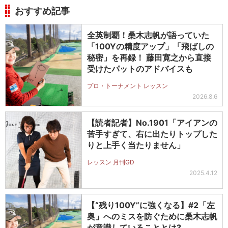
おすすめ記事
全英制覇！桑木志帆が語っていた
「100Yの精度アップ」「飛ばしの
秘密」を再録！ 藤田寛之から直接
受けたパットのアドバイスも
プロ・トーナメント レッスン
2026.8.6
【読者記者】No.1901「アイアンの
苦手すぎて、右に出たりトップした
りと上手く当たりません」
レッスン 月刊GD
2025.4.12
【“残り100Y”に強くなる】#2「左
奥」へのミスを防ぐために桑木志帆
が意識していることとは?