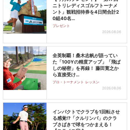
ニトリレディスゴルフトーナメ
ント」観戦招待券を4日間合計2
0組40名…
プレゼント
2026.08.06
全英制覇！桑木志帆が語ってい
た「100Yの精度アップ」「飛ば
しの秘密」を再録！ 藤田寛之か
ら直接受け…
プロ・トーナメント
レッスン
2026.08.06
インパクトでクラブを1回転させ
る感覚!?「クルリンパ」のクラ
ブさばきで球をつかまえる！