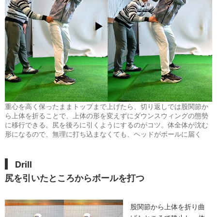
重心を高く保ったままトップまで上げたら、切り返しでは股関節か
ら上体を折ることで、上体の形を変えずにダウンスウィングの態勢
に移行できる。尻を後ろに引くようにするのがコツ。体全体が沈む
形になるので、無理に打ち込まなくても、ヘッドがボールに届く
Drill
尻を引いたところからボールを打つ
股関節から上体を折り曲