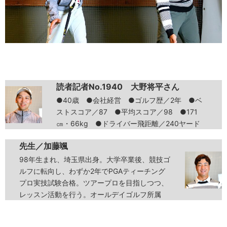
読者記者No.1940 大野将平さん
●40歳 ●会社経営 ●ゴルフ歴／2年 ●ベ
ストスコア／87 ●平均スコア／98 ●171
㎝・66kg ●ドライバー飛距離／240ヤード
先生／加藤颯
98年生まれ、埼玉県出身。大学卒業後、競技ゴ
ルフに転向し、わずか2年でPGAティーチング
プロ実技試験合格。ツアープロを目指しつつ、
レッスン活動を行う。オールデイゴルフ所属