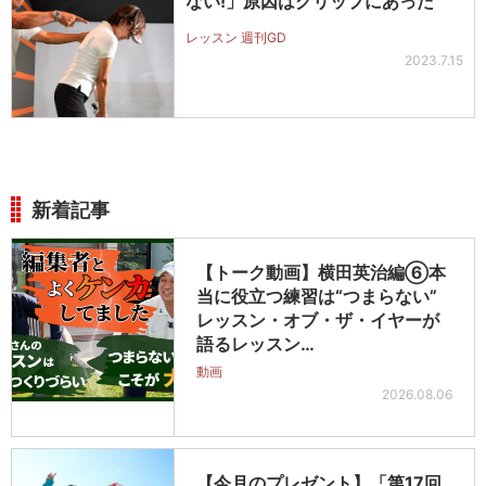
ない!」原因はグリップにあった
レッスン 週刊GD
2023.7.15
新着記事
【トーク動画】横田英治編⑥本
当に役立つ練習は“つまらない”
レッスン・オブ・ザ・イヤーが
語るレッスン…
動画
2026.08.06
【今月のプレゼント】「第17回