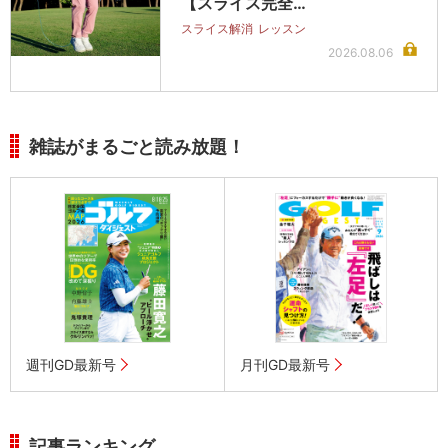
【スライス完全…
スライス解消
レッスン
2026.08.06
雑誌がまるごと読み放題！
週刊GD最新号
月刊GD最新号
記事ランキング