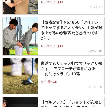
レッスン 月刊GD
2023.9.7
【読者記者】No.1850「アイアン
でトップすることが多い。上体が起
き上がるのが原因だと思うのです
が…」
レッスン 月刊GD
2024.2.10
薄芝でもサラッと打ててザックリ知
らず! アプローチが得意になる
「お助けクラブ」10選
ギア 週刊GD
2025.3.20
【ゴルフジム】「ショットが安定し