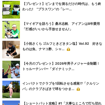
【プレゼント】ピンまでを測るだけの時代は、もう終
わった! “プラスワン”の「レー...
【マイギアを語ろう】桑木志帆 アイアンは8年愛用
「打感がいいから手放せません!」
【小祝さくら ゴルフときどきタン塩】Vol.92 好きな
ものは魚、ナマコ酢、シャ...
【今月のプレゼント】2026年男子メジャー全制覇！
トゥルーテンパー「ダイナミック...
インパクトでクラブを1回転させる感覚!?「クルリン
パ」のクラブさばきで球をつかま...
【ショートパット攻略】#1「大事なところで打ち切れ