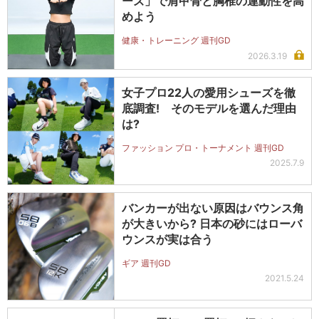
ーズ」で肩甲骨と胸椎の連動性を高
めよう
健康・トレーニング 週刊GD
2026.3.19
女子プロ22人の愛用シューズを徹
底調査! そのモデルを選んだ理由
は?
ファッション プロ・トーナメント 週刊GD
2025.7.9
バンカーが出ない原因はバウンス角
が大きいから? 日本の砂にはローバ
ウンスが実は合う
ギア 週刊GD
2021.5.24