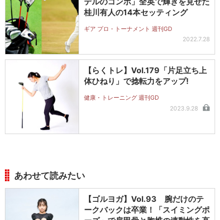
デルのコンボ」全英で輝きを見せた
桂川有人の14本セッティング
ギア プロ・トーナメント 週刊GD
2022.7.28
【らくトレ】Vol.179「片足立ち上
体ひねり」で捻転力をアップ!
健康・トレーニング 週刊GD
2023.9.28
あわせて読みたい
【ゴルヨガ】Vol.93 腕だけのテ
ークバックは卒業！「スイミングポ