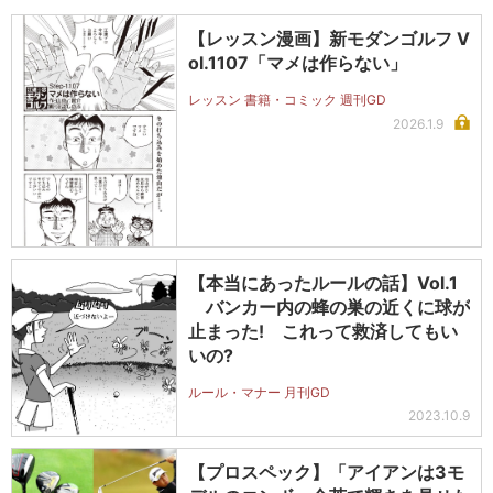
【レッスン漫画】新モダンゴルフ V
ol.1107「マメは作らない」
レッスン 書籍・コミック 週刊GD
2026.1.9
【本当にあったルールの話】Vol.1
バンカー内の蜂の巣の近くに球が
止まった! これって救済してもい
いの?
ルール・マナー 月刊GD
2023.10.9
【プロスペック】「アイアンは3モ