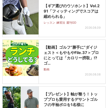
【ギア選びのウソホント】Vol.2
91「フィッティングでスコアは
縮められる」
レッスン
練習法
週刊GD
2026.08.09
【動画】ゴルフ“勝手に”ダイジ
ェスト＜もやもやFile.37＞プロ
にとっては「カロリー摂取」!?
ゴ…
動画
2026.08.08
【プレゼント】軸が整う！トッ
ププロも愛用するデサントゴル
フの半袖ポロを1名様に