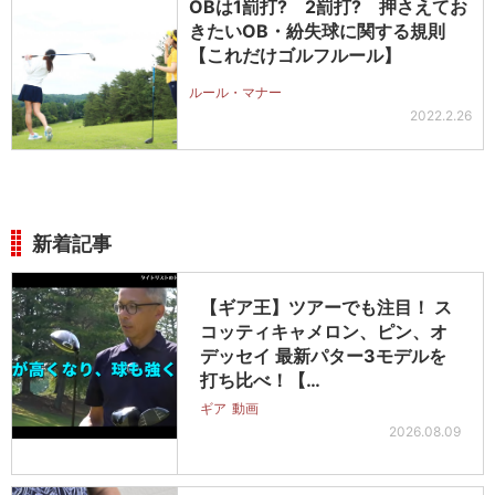
OBは1罰打? 2罰打? 押さえてお
きたいOB・紛失球に関する規則
【これだけゴルフルール】
ルール・マナー
2022.2.26
新着記事
【ギア王】ツアーでも注目！ ス
コッティキャメロン、ピン、オ
デッセイ 最新パター3モデルを
打ち比べ！【…
ギア
動画
2026.08.09