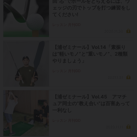
回“芯”でボールをとらえるには、ウ
ェッジの刃でトップを打つ練習をし
てください!
レッスン 月刊GD
2020.11.30
【浦ゼミナール】Vol.14「素振り
は“軽いモノ”と“重いモノ”、2種類
やりましょう」
レッスン 月刊GD
2021.1.31
【浦ゼミナール】Vol.45 アマチ
ュア同士の“教え合い”は百害あって
一利なし
レッスン 月刊GD
2023.11.11