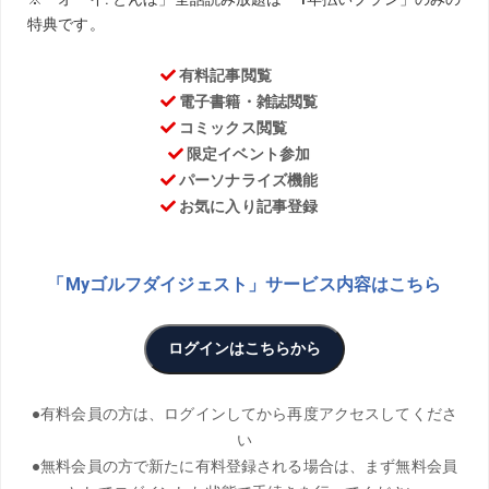
TEXT／Kosuke Suzuki PHOTO／Hiroaki Arihara
THANK／√dゴルフアカデミー
身長171㎝で420Yという驚異の飛距離を誇る浦大輔が、飛
ばしのコツを伝授する連載「解決! 浦ゼミナール」。第17回
のテーマは、飛ばしに不可欠なシャフトをしならせる方法
について
棒をしならせるには
片方を
固定
する必要がある
――
浦さんは、シャフトの話をよくしていますが、やはり
飛ばしにシャフトは重要ですか?
浦
とても重要です。自分に合ったシャフトを使っていな