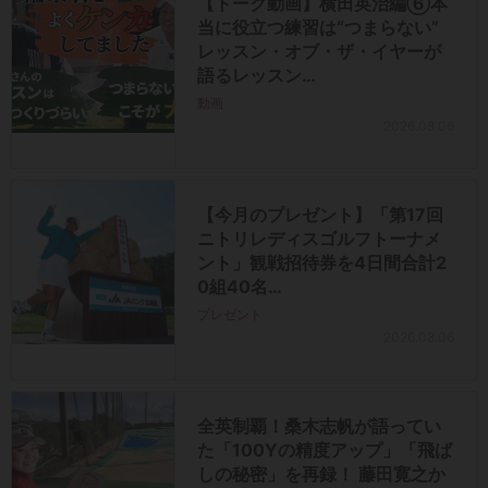
【トーク動画】横田英治編⑥本
当に役立つ練習は“つまらない”
レッスン・オブ・ザ・イヤーが
語るレッスン…
動画
2026.08.06
【今月のプレゼント】「第17回
ニトリレディスゴルフトーナメ
ント」観戦招待券を4日間合計2
0組40名…
プレゼント
2026.08.06
全英制覇！桑木志帆が語ってい
た「100Yの精度アップ」「飛ば
しの秘密」を再録！ 藤田寛之か