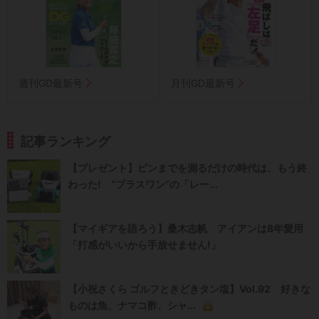
週刊GD最新号
月刊GD最新号
記事ランキング
【プレゼント】ピンまでを測るだけの時代は、もう終
わった! “プラスワン”の「レー...
【マイギアを語ろう】桑木志帆 アイアンは8年愛用
「打感がいいから手放せません!」
【小祝さくら ゴルフときどきタン塩】Vol.92 好きな
ものは魚、ナマコ酢、シャ...