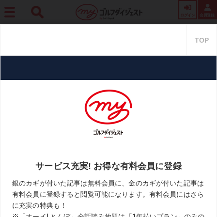
ログイン
会員登録
ホーム
レッスン
【解決! 浦ゼミナール】Vol.17「シャフトをしならせるには手を締
めろ!」
【解決! 浦ゼミナール】Vol.17
「シャフトをしならせるには手
を締めろ!」
2021.05.14
浦大輔「解決! 浦ゼミナール」
KEYWORD
しなり
シャフト
ドライバー
浦大輔
飛距離アップ
お気に入り