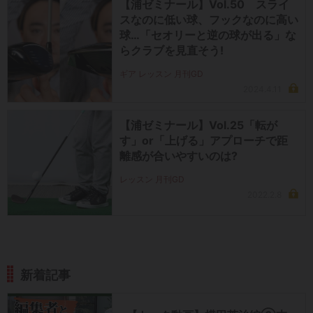
【浦ゼミナール】Vol.50 スライ
スなのに低い球、フックなのに高い
球…「セオリーと逆の球が出る」な
らクラブを見直そう!
ギア レッスン 月刊GD
2024.4.11
【浦ゼミナール】Vol.25「転が
す」or「上げる」アプローチで距
離感が合いやすいのは?
レッスン 月刊GD
2022.2.8
新着記事