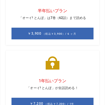
を見つけるのはけっこう大変です。実はツアープロでも自
分にピッタリ合ったシャフトを使っている人は10%以下だ
と思いますよ。
――
そうなんですか?
浦
ツアープロは、自分の昔からの感覚を重視しすぎて、
学生時代に使っていたシャフトのフィーリングをプロにな
っても好んでいる人が多いんです。スウィングもヘッドも
変わっているのにシャフトだけ昔のままなので、結果的に
シャフトをしならせずに振るスウィングになってしまって
いる。ちゃんとシャフトをしならせて振れれば、みんなあ
と10～20ヤードは飛びますよ。
――
シャフトをしならせて振るにはどうすればいいんでし
ょうか?