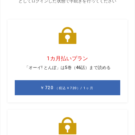
いと飛ばせるものも飛ばせません。スウィングもどんどん
悪くなる。シャフトは、切り返しでしなってそれがしなり
戻りながらインパクトを迎えるわけですが、合わないシャ
フトを使っていると、ダウンスウィングでスムーズにしな
り戻らずに、インパクトに間に合わなくなる。だからそう
いうシャフトを使っている人はシャフトをしならせないよ
うにそーっと振っているので飛びません。
――
しならせないように?
浦
すごくやわらかいシャフトのクラブを振るとよくわか
ります。気持ちよくビュンと振ったら、確実に振り遅れて
全然当たりません。こういうシャフトでうまく打とうと思
ったら、シャフトがしならないようにそーっと振る。でも
そんなの飛ばないということはわかりますよね。だからシ
ャフト選びはとても大事なのですが、実際に合うシャフト