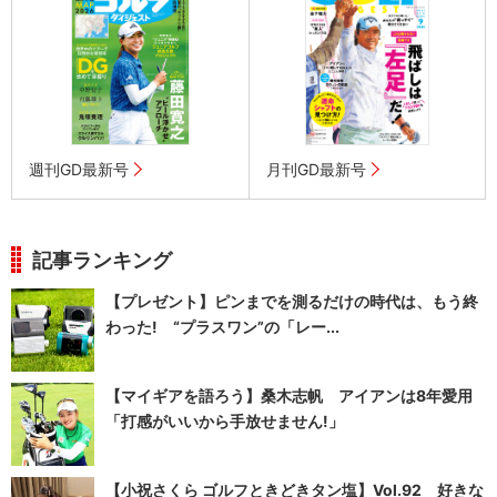
週刊GD最新号
月刊GD最新号
記事ランキング
【プレゼント】ピンまでを測るだけの時代は、もう終
わった! “プラスワン”の「レー...
【マイギアを語ろう】桑木志帆 アイアンは8年愛用
「打感がいいから手放せません!」
【小祝さくら ゴルフときどきタン塩】Vol.92 好きな