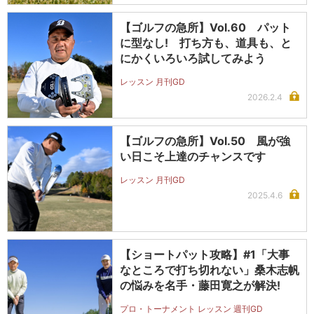
【ゴルフの急所】Vol.60 パット
に型なし! 打ち方も、道具も、と
にかくいろいろ試してみよう
レッスン 月刊GD
2026.2.4
【ゴルフの急所】Vol.50 風が強
い日こそ上達のチャンスです
レッスン 月刊GD
2025.4.6
【ショートパット攻略】#1「大事
なところで打ち切れない」桑木志帆
の悩みを名手・藤田寛之が解決!
プロ・トーナメント レッスン 週刊GD