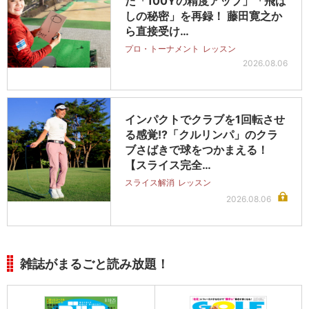
た「100Yの精度アップ」「飛ば
しの秘密」を再録！ 藤田寛之か
ら直接受け…
プロ・トーナメント
レッスン
2026.08.06
インパクトでクラブを1回転させ
る感覚!?「クルリンパ」のクラ
ブさばきで球をつかまえる！
【スライス完全…
スライス解消
レッスン
2026.08.06
雑誌がまるごと読み放題！