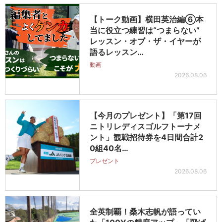
【トーク動画】横田英治編⑥本
当に役立つ練習は“つまらない”
レッスン・オブ・ザ・イヤーが
語るレッスン…
動画
2026.08.06
【今月のプレゼント】「第17回
ニトリレディスゴルフトーナメ
ント」観戦招待券を4日間合計2
0組40名…
プレゼント
2026.08.06
全英制覇！桑木志帆が語ってい