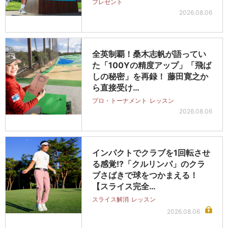
プレゼント
2026.08.06
全英制覇！桑木志帆が語ってい
た「100Yの精度アップ」「飛ば
しの秘密」を再録！ 藤田寛之か
ら直接受け…
プロ・トーナメント
レッスン
2026.08.06
インパクトでクラブを1回転させ
る感覚!?「クルリンパ」のクラ
ブさばきで球をつかまえる！
【スライス完全…
スライス解消
レッスン
2026.08.06