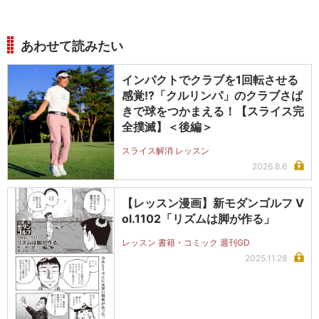
あわせて読みたい
インパクトでクラブを1回転させる
感覚!?「クルリンパ」のクラブさば
きで球をつかまえる！【スライス完
全撲滅】＜後編＞
スライス解消 レッスン
2026.8.6
【レッスン漫画】新モダンゴルフ V
ol.1102「リズムは脚が作る」
レッスン 書籍・コミック 週刊GD
2025.11.28