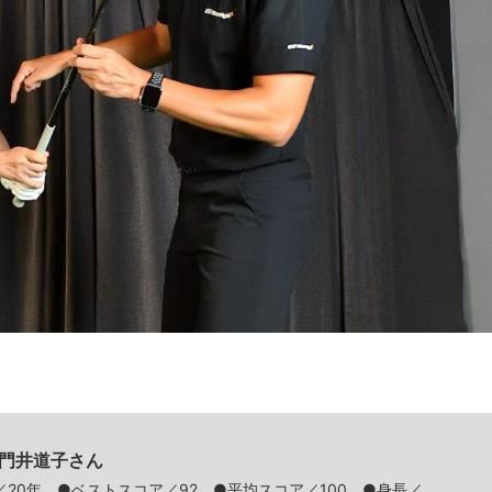
1 門井道子さん
20年 ●ベストスコア／92 ●平均スコア／100 ●身長／