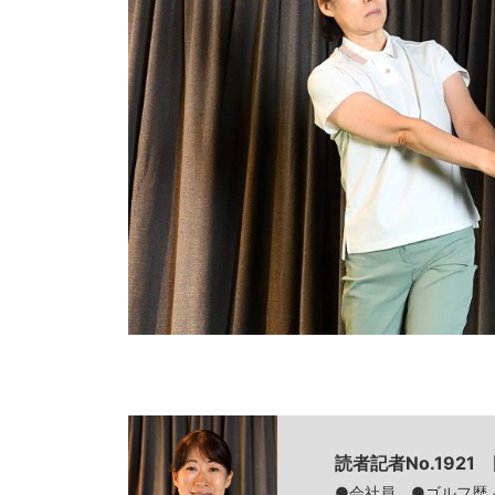
読者記者No.192
●会社員 ●ゴルフ歴／