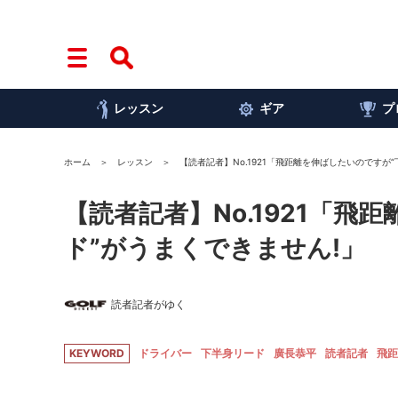
レッスン
ギア
プ
ホーム
レッスン
【読者記者】No.1921「飛距離を伸ばしたいのですが
【読者記者】No.1921「
ド”がうまくできません!」
読者記者がゆく
KEYWORD
ドライバー
下半身リード
廣長恭平
読者記者
飛距