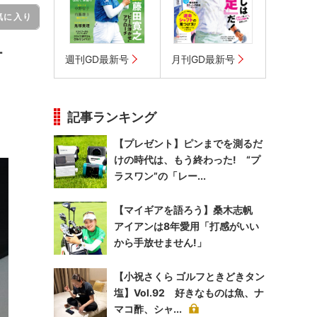
気に入り
ー
週刊GD最新号
月刊GD最新号
記事ランキング
【プレゼント】ピンまでを測るだ
けの時代は、もう終わった! “プ
ラスワン”の「レー...
【マイギアを語ろう】桑木志帆
アイアンは8年愛用「打感がいい
から手放せません!」
【小祝さくら ゴルフときどきタン
塩】Vol.92 好きなものは魚、ナ
マコ酢、シャ...