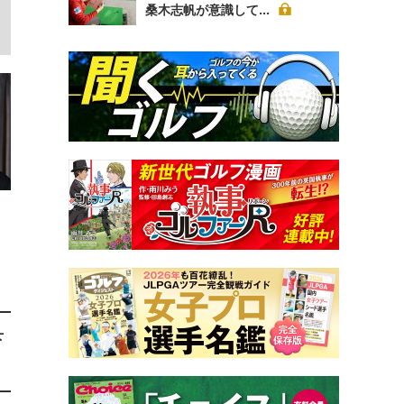
桑木志帆が意識して...
下