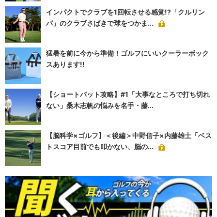
インパクトでクラブを1回転させる感覚!?「クルリン
パ」のクラブさばきで球をつかま...
猛暑を前に今から準備！ゴルフにいいクーラーボック
スあります!!
【ショートパット攻略】#1「大事なところで打ち切れ
ない」桑木志帆の悩みを名手・藤...
【脳科学×ゴルフ】＜後編＞中野信子×内藤雄士「ベス
トスコア目前でも叩かない、脳の...