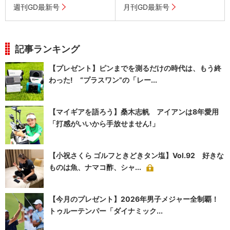
週刊GD最新号
月刊GD最新号
記事ランキング
【プレゼント】ピンまでを測るだけの時代は、もう終
わった! “プラスワン”の「レー...
【マイギアを語ろう】桑木志帆 アイアンは8年愛用
「打感がいいから手放せません!」
【小祝さくら ゴルフときどきタン塩】Vol.92 好きな
ものは魚、ナマコ酢、シャ...
【今月のプレゼント】2026年男子メジャー全制覇！
トゥルーテンパー「ダイナミック...