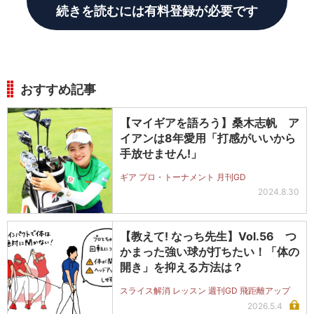
続きを読むには有料登録が必要です
おすすめ記事
【マイギアを語ろう】桑木志帆 ア
イアンは8年愛用「打感がいいから
手放せません!」
ギア プロ・トーナメント 月刊GD
2024.8.30
【教えて! なっち先生】Vol.56 つ
かまった強い球が打ちたい！「体の
開き」を抑える方法は？
スライス解消 レッスン 週刊GD 飛距離アップ
2026.5.4