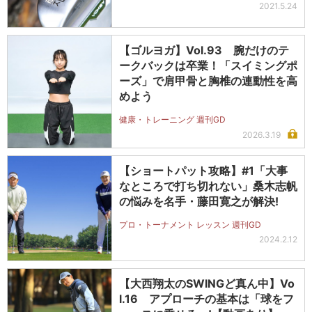
2021.5.24
【ゴルヨガ】Vol.93 腕だけのテ
ークバックは卒業！「スイミングポ
ーズ」で肩甲骨と胸椎の連動性を高
めよう
健康・トレーニング 週刊GD
2026.3.19
【ショートパット攻略】#1「大事
なところで打ち切れない」桑木志帆
の悩みを名手・藤田寛之が解決!
プロ・トーナメント レッスン 週刊GD
2024.2.12
【大西翔太のSWINGど真ん中】Vo
l.16 アプローチの基本は「球をフ