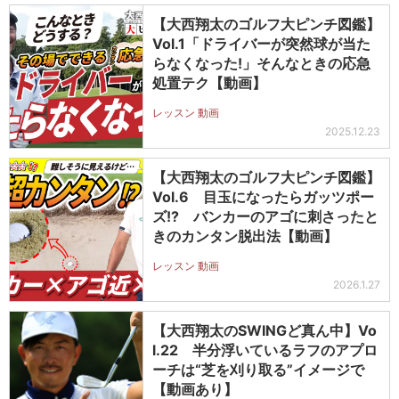
【大西翔太のゴルフ大ピンチ図鑑】
Vol.1「ドライバーが突然球が当た
らなくなった!」そんなときの応急
処置テク【動画】
レッスン 動画
2025.12.23
【大西翔太のゴルフ大ピンチ図鑑】
Vol.6 目玉になったらガッツポー
ズ!? バンカーのアゴに刺さったと
きのカンタン脱出法【動画】
レッスン 動画
2026.1.27
【大西翔太のSWINGど真ん中】Vo
l.22 半分浮いているラフのアプロ
ーチは“芝を刈り取る”イメージで
【動画あり】