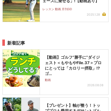
ェースに乗せる」!【動画あり】
レッスン 動画 月刊GD
2025.1.28
新着記事
【動画】ゴルフ“勝手に”ダイジ
ェスト＜もやもやFile.37＞プロ
にとっては「カロリー摂取」!?
ゴ…
動画
2026.08.08
【プレゼント】軸が整う！トッ
ププロも愛用するデサントゴル