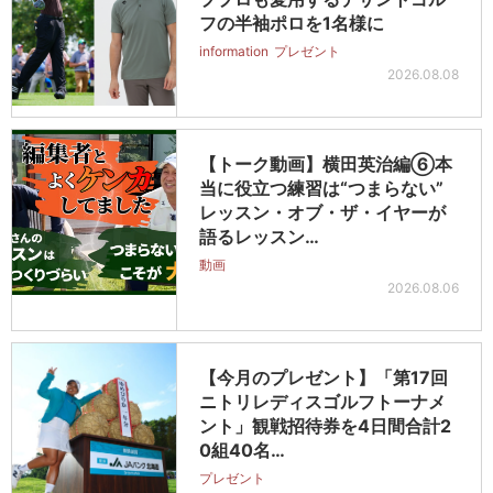
フの半袖ポロを1名様に
information
プレゼント
2026.08.08
【トーク動画】横田英治編⑥本
当に役立つ練習は“つまらない”
レッスン・オブ・ザ・イヤーが
語るレッスン…
動画
2026.08.06
【今月のプレゼント】「第17回
ニトリレディスゴルフトーナメ
ント」観戦招待券を4日間合計2
0組40名…
プレゼント