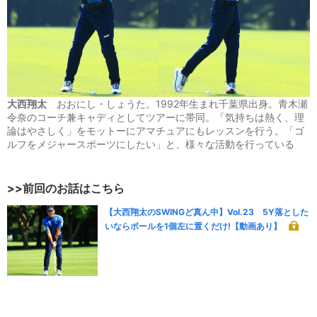
大西翔太
おおにし・しょうた。1992年生まれ千葉県出身。青木瀬
令奈のコーチ兼キャディとしてツアーに帯同。「気持ちは熱く、理
論はやさしく」をモットーにアマチュアにもレッスンを行う。「ゴ
ルフをメジャースポーツにしたい」と、様々な活動を行っている
>>前回のお話はこちら
【大西翔太のSWINGど真ん中】Vol.23 5Y落とした
いならボールを1個左に置くだけ!【動画あり】