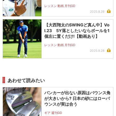
レッスン 動画 月刊GD
2025.8.28
【大西翔太のSWINGど真ん中】Vo
l.23 5Y落としたいならボールを1
個左に置くだけ!【動画あり】
レッスン 動画 月刊GD
2025.9.28
あわせて読みたい
バンカーが出ない原因はバウンス角
が大きいから? 日本の砂にはローバ
ウンスが実は合う
ギア 週刊GD