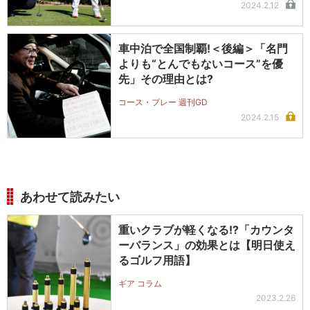
2024.2.12
車中泊で全国制覇!＜後編＞「名門
よりも“とんでもないコース”を優
先」その理由とは?
コース・プレー 週刊GD
2024.2.15
あわせて読みたい
重いクラブが軽くなる!?「カウンタ
ーバランス」の効果とは【明日使え
るゴルフ用語】
ギア コラム
2023.2.26