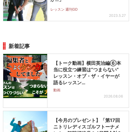
レッスン 週刊GD
2023.5.27
新着記事
【トーク動画】横田英治編⑥本
当に役立つ練習は“つまらない”
レッスン・オブ・ザ・イヤーが
語るレッスン…
動画
2026.08.06
【今月のプレゼント】「第17回
ニトリレディスゴルフトーナメ