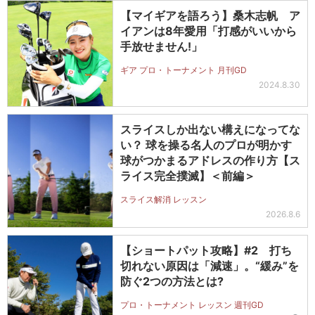
【マイギアを語ろう】桑木志帆 ア
イアンは8年愛用「打感がいいから
手放せません!」
ギア プロ・トーナメント 月刊GD
2024.8.30
スライスしか出ない構えになってな
い？ 球を操る名人のプロが明かす
球がつかまるアドレスの作り方【ス
ライス完全撲滅】＜前編＞
スライス解消 レッスン
2026.8.6
【ショートパット攻略】#2 打ち
切れない原因は「減速」。“緩み”を
防ぐ2つの方法とは?
プロ・トーナメント レッスン 週刊GD