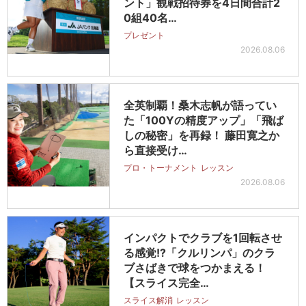
ント」観戦招待券を4日間合計2
0組40名…
プレゼント
2026.08.06
全英制覇！桑木志帆が語ってい
た「100Yの精度アップ」「飛ば
しの秘密」を再録！ 藤田寛之か
ら直接受け…
プロ・トーナメント
レッスン
2026.08.06
インパクトでクラブを1回転させ
る感覚!?「クルリンパ」のクラ
ブさばきで球をつかまえる！
【スライス完全…
スライス解消
レッスン