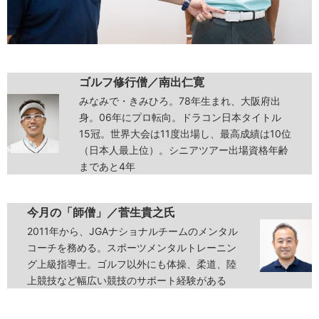
ゴルフ修行僧／
南出仁寛
みなみで・きみひろ。78年生まれ、大阪府出
身。06年にプロ転向。ドラコン日本タイトル
15冠。世界大会は11度出場し、最高成績は10位
（日本人最上位）。シニアツアー出場資格年齢
まであと4年
今月の「師僧」／菅生貴之氏
2011年から、JGAナショナルチームのメンタル
コーチを務める。スポーツメンタルトレーニン
グ上級指導士。ゴルフ以外にも体操、柔道、陸
上競技など幅広い競技のサポート経験がある