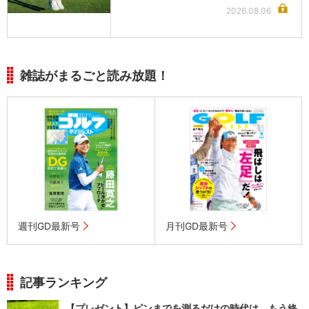
2026.08.06
雑誌がまるごと読み放題！
週刊GD最新号
月刊GD最新号
記事ランキング
【プレゼント】ピンまでを測るだけの時代は、もう終