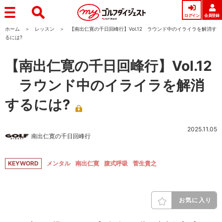
ログイン
会員登録
ホーム
レッスン
【南出仁寛の千日回峰行】Vol.12 ラウンド中のイライラを解消す
るには?
【南出仁寛の千日回峰行】Vol.12
ラウンド中のイライラを解消
するには?
2025.11.05
南出仁寛の千日回峰行
KEYWORD
メンタル
南出仁寛
腹式呼吸
菅生貴之
お気に入り