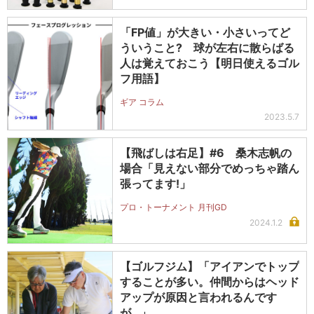
「FP値」が大きい・小さいってど
ういうこと? 球が左右に散らばる
人は覚えておこう【明日使えるゴル
フ用語】
ギア コラム
2023.5.7
【飛ばしは右足】#6 桑木志帆の
場合「見えない部分でめっちゃ踏ん
張ってます!」
プロ・トーナメント 月刊GD
2024.1.2
【ゴルフジム】「アイアンでトップ
することが多い。仲間からはヘッド
アップが原因と言われるんです
が…」