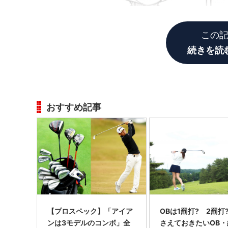
この
続きを読
おすすめ記事
【プロスペック】「アイア
OBは1罰打? 2罰打
ンは3モデルのコンボ」全
さえておきたいOB・