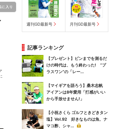
気に入り
ア
週刊GD最新号
月刊GD最新号
記事ランキング
【プレゼント】ピンまでを測るだ
けの時代は、もう終わった! “プ
ァ
ラスワン”の「レー...
【マイギアを語ろう】桑木志帆
アイアンは8年愛用「打感がいい
から手放せません!」
【小祝さくら ゴルフときどきタン
塩】Vol.92 好きなものは魚、ナ
マコ酢、シャ...