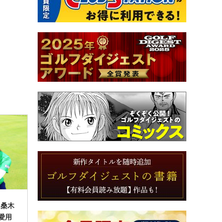
】桑木
愛用